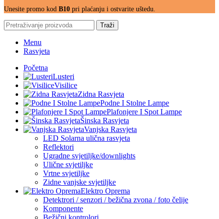
Unesite promo kod
B10
pri plaćanju i ostvarite uštedu.
Traži
Menu
Rasvjeta
Početna
Lusteri
Visilice
Zidna Rasvjeta
Podne I Stolne Lampe
Plafonjere I Spot Lampe
Šinska Rasvjeta
Vanjska Rasvjeta
LED Solarna ulična rasvjeta
Reflektori
Ugradne svjetiljke/downlights
Ulične svjetiljke
Vrtne svjetiljke
Zidne vanjske svjetiljke
Elektro Oprema
Detektrori / senzori / bežična zvona / foto čelije
Komponente
Bežični kontrolori