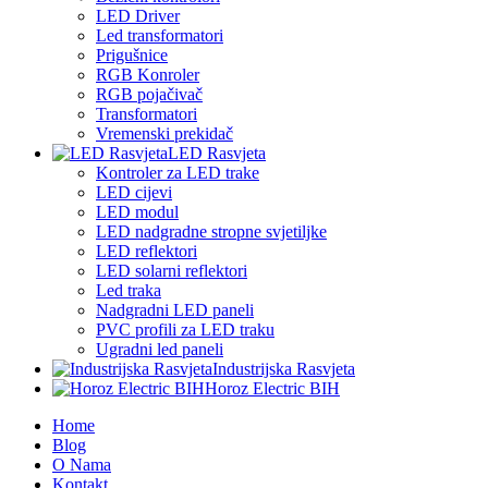
LED Driver
Led transformatori
Prigušnice
RGB Konroler
RGB pojačivač
Transformatori
Vremenski prekidač
LED Rasvjeta
Kontroler za LED trake
LED cijevi
LED modul
LED nadgradne stropne svjetiljke
LED reflektori
LED solarni reflektori
Led traka
Nadgradni LED paneli
PVC profili za LED traku
Ugradni led paneli
Industrijska Rasvjeta
Horoz Electric BIH
Home
Blog
O Nama
Kontakt