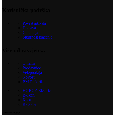
Korisnička podrška
Povrat artikala
Dostava
Garancija
Sigurnost plaćanja
Više od rasvjete...
O nama
Prodavnice
Veleprodaja
Novosti
BM Elektrika
HOROZ Electric
B-Tech
Kontakt
Katalozi
Pratite nas: