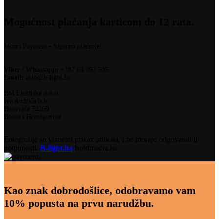
Mogućnost plaćanja karticom do 12 rata.
Monri Payment - Sigurno plaćanje!
Viber / Whatsapp:
+387 63 392 505
Email:
info@b-light.ba
BM Elektrika d.o.o.
Ive Andrića b.b.
Busovača 72260
Bosna i Hercegovina
Fotografije su vizuelni prikaz artikala, i ne moraju odgovarati u
potpunosti.
B-light.ba
bold
media.ba
Kao znak dobrodošlice, odobravamo vam
10% popusta na prvu narudžbu.