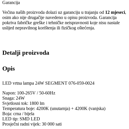
Garancija
Većina naših proizvoda dolazi uz garanciju u trajanju od
12 mjeseci
,
osim ako nije drugačije navedeno u opisu proizvoda. Garancija
pokriva fabričke greške i tehničke neispravnosti koje nisu nastale
uslijed nepravilnog korištenja ili fizičkog oštećenja.
Detalji proizvoda
Opis
LED vrtna lampa 24W SEGMENT 076-059-0024
Napon: 100-265V / 50-60Hz
Snaga: 24W
Svjetlosni tok: 1800 lm
Temperatura boje: 4200K (unutarnja) + 4200K (vanjska)
Boja: crna / bijela
LED tip: SMD LED
Prosječni radni vijek: 30 000 sati