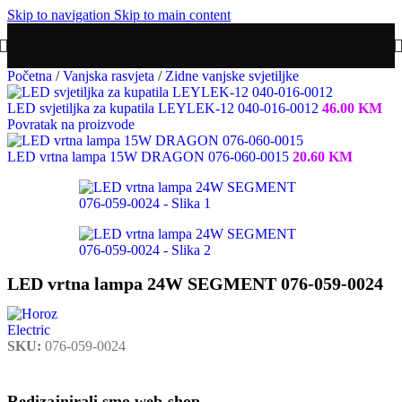
Skip to navigation
Skip to main content
Početna
/
Vanjska rasvjeta
/
Zidne vanjske svjetiljke
LED svjetiljka za kupatila LEYLEK-12 040-016-0012
46.00
KM
Povratak na proizvode
LED vrtna lampa 15W DRAGON 076-060-0015
20.60
KM
LED vrtna lampa 24W SEGMENT 076-059-0024
SKU:
076-059-0024
Redizajnirali smo web-shop.