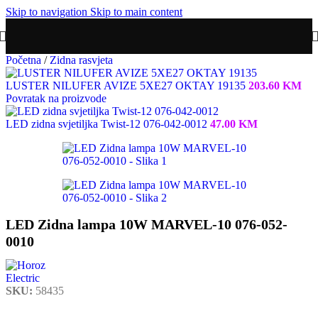
Skip to navigation
Skip to main content
Početna
/
Zidna rasvjeta
LUSTER NILUFER AVIZE 5XE27 OKTAY 19135
203.60
KM
Povratak na proizvode
LED zidna svjetiljka Twist-12 076-042-0012
47.00
KM
LED Zidna lampa 10W MARVEL-10 076-052-
0010
SKU:
58435