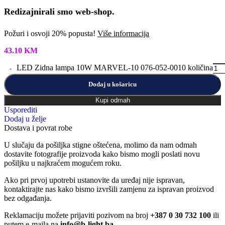
Redizajnirali smo web-shop.
Požuri i osvoji 20% popusta!
Više informacija
43.10
KM
LED Zidna lampa 10W MARVEL-10 076-052-0010 količina
Dodaj u košaricu
Kupi odmah
Usporediti
Dodaj u želje
Dostava i povrat robe
U slučaju da pošiljka stigne oštećena, molimo da nam odmah
dostavite fotografije proizvoda kako bismo mogli poslati novu
pošiljku u najkraćem mogućem roku.
Ako pri prvoj upotrebi ustanovite da uređaj nije ispravan,
kontaktirajte nas kako bismo izvršili zamjenu za ispravan proizvod
bez odgađanja.
Reklamaciju možete prijaviti pozivom na broj
+387 0 30 732 100
ili
putem e-maila na
info@b-light.ba
.