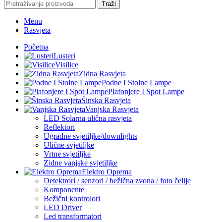
Traži
Menu
Rasvjeta
Početna
Lusteri
Visilice
Zidna Rasvjeta
Podne I Stolne Lampe
Plafonjere I Spot Lampe
Šinska Rasvjeta
Vanjska Rasvjeta
LED Solarna ulična rasvjeta
Reflektori
Ugradne svjetiljke/downlights
Ulične svjetiljke
Vrtne svjetiljke
Zidne vanjske svjetiljke
Elektro Oprema
Detektrori / senzori / bežična zvona / foto čelije
Komponente
Bežični kontrolori
LED Driver
Led transformatori