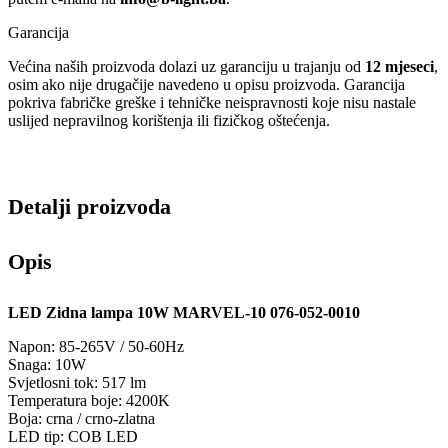
Garancija
Većina naših proizvoda dolazi uz garanciju u trajanju od
12 mjeseci
,
osim ako nije drugačije navedeno u opisu proizvoda. Garancija
pokriva fabričke greške i tehničke neispravnosti koje nisu nastale
uslijed nepravilnog korištenja ili fizičkog oštećenja.
Detalji proizvoda
Opis
LED Zidna lampa 10W MARVEL-10 076-052-0010
Napon: 85-265V / 50-60Hz
Snaga: 10W
Svjetlosni tok: 517 lm
Temperatura boje: 4200K
Boja: crna / crno-zlatna
LED tip: COB LED