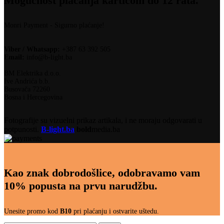
Mogućnost plaćanja karticom do 12 rata.
Monri Payment - Sigurno plaćanje!
Viber / Whatsapp:
+387 63 392 505
Email:
info@b-light.ba
BM Elektrika d.o.o.
Ive Andrića b.b.
Busovača 72260
Bosna i Hercegovina
Fotografije su vizuelni prikaz artikala, i ne moraju odgovarati u
potpunosti.
B-light.ba
bold
media.ba
Kao znak dobrodošlice, odobravamo vam
10% popusta na prvu narudžbu.
Unesite promo kod
B10
pri plaćanju i ostvarite uštedu.