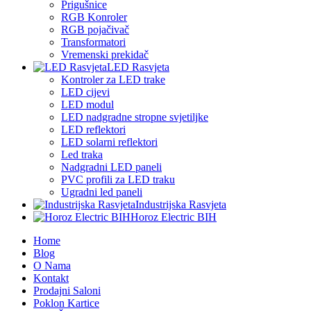
Prigušnice
RGB Konroler
RGB pojačivač
Transformatori
Vremenski prekidač
LED Rasvjeta
Kontroler za LED trake
LED cijevi
LED modul
LED nadgradne stropne svjetiljke
LED reflektori
LED solarni reflektori
Led traka
Nadgradni LED paneli
PVC profili za LED traku
Ugradni led paneli
Industrijska Rasvjeta
Horoz Electric BIH
Home
Blog
O Nama
Kontakt
Prodajni Saloni
Poklon Kartice