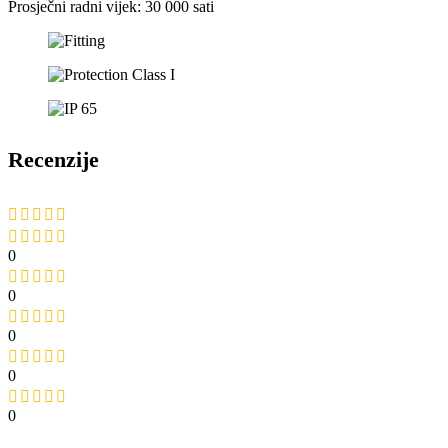
Prosječni radni vijek: 30 000 sati
Recenzije
0
0
0
0
0