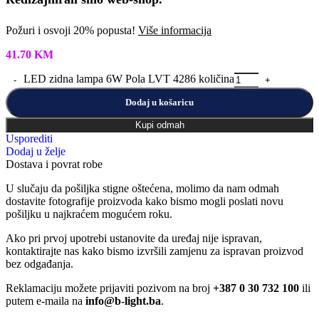
Požuri i osvoji 20% popusta!
Više informacija
41.70
KM
LED zidna lampa 6W Pola LVT 4286 količina
Dodaj u košaricu
Kupi odmah
Usporediti
Dodaj u želje
Dostava i povrat robe
U slučaju da pošiljka stigne oštećena, molimo da nam odmah
dostavite fotografije proizvoda kako bismo mogli poslati novu
pošiljku u najkraćem mogućem roku.
Ako pri prvoj upotrebi ustanovite da uređaj nije ispravan,
kontaktirajte nas kako bismo izvršili zamjenu za ispravan proizvod
bez odgađanja.
Reklamaciju možete prijaviti pozivom na broj
+387 0 30 732 100
ili
putem e-maila na
info@b-light.ba
.