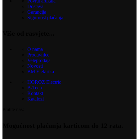
Povrat artikala
Dostava
Garancija
Sigurnost plaćanja
Više od rasvjete...
O nama
Prodavnice
Veleprodaja
Novosti
BM Elektrika
HOROZ Electric
B-Tech
Kontakt
Katalozi
Pratite nas:
Mogućnost plaćanja karticom do 12 rata.