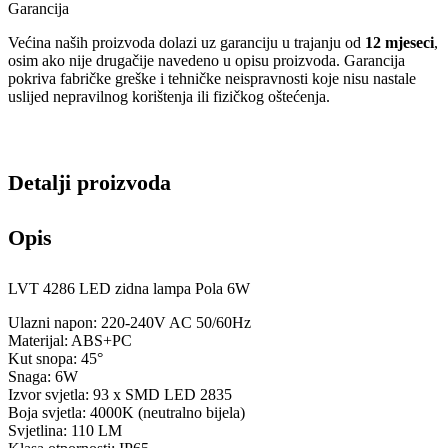
Garancija
Većina naših proizvoda dolazi uz garanciju u trajanju od
12 mjeseci
,
osim ako nije drugačije navedeno u opisu proizvoda. Garancija
pokriva fabričke greške i tehničke neispravnosti koje nisu nastale
uslijed nepravilnog korištenja ili fizičkog oštećenja.
Detalji proizvoda
Opis
LVT 4286 LED zidna lampa Pola 6W
Ulazni napon: 220-240V AC 50/60Hz
Materijal: ABS+PC
Kut snopa: 45°
Snaga: 6W
Izvor svjetla: 93 x SMD LED 2835
Boja svjetla: 4000K (neutralno bijela)
Svjetlina: 110 LM