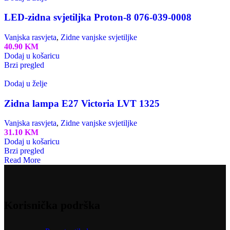
LED-zidna svjetiljka Proton-8 076-039-0008
Vanjska rasvjeta
,
Zidne vanjske svjetiljke
40.90
KM
Dodaj u košaricu
Brzi pregled
Dodaj u želje
Zidna lampa E27 Victoria LVT 1325
Vanjska rasvjeta
,
Zidne vanjske svjetiljke
31.10
KM
Dodaj u košaricu
Brzi pregled
Read More
Korisnička podrška