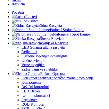
Rasvjeta
Početna
Lusteri
Visilice
Zidna Rasvjeta
Podne I Stolne Lampe
Plafonjere I Spot Lampe
Šinska Rasvjeta
Vanjska Rasvjeta
LED Solarna ulična rasvjeta
Reflektori
Ugradne svjetiljke/downlights
Ulične svjetiljke
Vrtne svjetiljke
Zidne vanjske svjetiljke
Elektro Oprema
Detektrori / senzori / bežična zvona / foto čelije
Komponente
Bežični kontrolori
LED Driver
Led transformatori
Prigušnice
RGB Konroler
RGB pojačivač