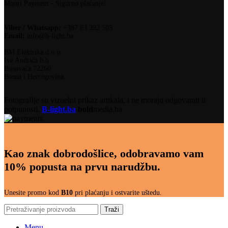
Monri Payment - Sigurno plaćanje!
Viber / Whatsapp:
+387 63 392 505
Email:
info@b-light.ba
BM Elektrika d.o.o.
Ive Andrića b.b.
Busovača 72260
Bosna i Hercegovina
Fotografije su vizuelni prikaz artikala, i ne moraju odgovarati u
potpunosti.
B-light.ba
bold
media.ba
Kao znak dobrodošlice, odobravamo vam
10% popusta na prvu narudžbu.
Unesite promo kod
B10
pri plaćanju i ostvarite uštedu.
Traži
Menu