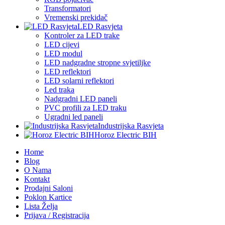
Transformatori
Vremenski prekidač
LED Rasvjeta
Kontroler za LED trake
LED cijevi
LED modul
LED nadgradne stropne svjetiljke
LED reflektori
LED solarni reflektori
Led traka
Nadgradni LED paneli
PVC profili za LED traku
Ugradni led paneli
Industrijska Rasvjeta
Horoz Electric BIH
Home
Blog
O Nama
Kontakt
Prodajni Saloni
Poklon Kartice
Lista Želja
Prijava / Registracija