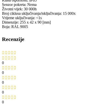
Klasa otpornosti: IP65
Senzor pokreta: Nema
Životni vijek: 30 000h
Broj ciklusa uključivanja/isključivanja: 15 000x
Vrijeme uključivanja: <1s
Dimenzije: 255 x 42 x 90 [mm]
Boja: RAL 9005
Recenzije
0
0
0
0
0