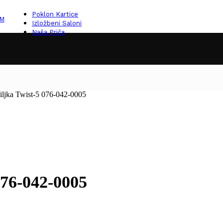
Poklon Kartice
KM
Izložbeni Saloni
Naša Priča
iljka Twist-5 076-042-0005
076-042-0005