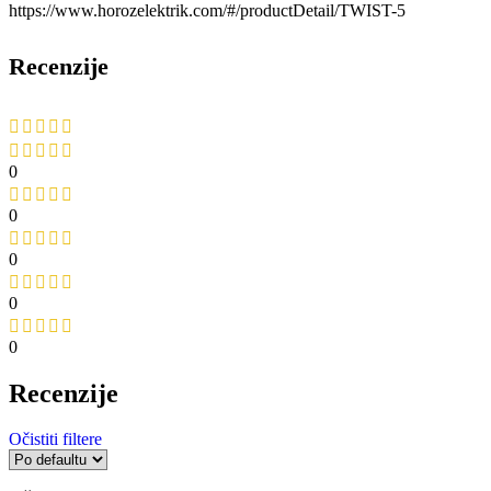
https://www.horozelektrik.com/#/productDetail/TWIST-5
Recenzije
0
0
0
0
0
Recenzije
Očistiti filtere