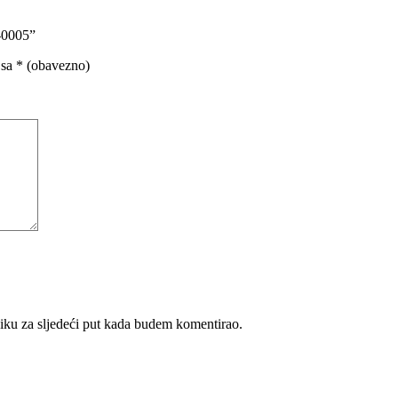
2-0005”
 sa
* (obavezno)
iku za sljedeći put kada budem komentirao.