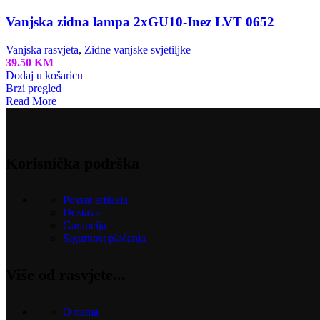
Vanjska zidna lampa 2xGU10-Inez LVT 0652
Vanjska rasvjeta
,
Zidne vanjske svjetiljke
39.50
KM
Dodaj u košaricu
Brzi pregled
Read More
Korisnička podrška
Povrat artikala
Dostava
Garancija
Sigurnost plaćanja
Više od rasvjete...
O nama