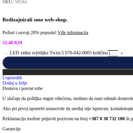
SKU:
58544
Redizajnirali smo web-shop.
Požuri i osvoji 20% popusta!
Više informacija
32.40
KM
LED zidna svjetiljka Twist-5 076-042-0005 količina
Usporediti
Dodaj u želje
Dostava i povrat robe
U slučaju da pošiljka stigne oštećena, molimo da nam odmah dostavit
Ako pri prvoj upotrebi ustanovite da uređaj nije ispravan, kontaktira
Reklamaciju možete prijaviti pozivom na broj
+387 0 30 732 100
ili 
Garancija