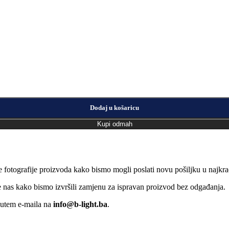
Dodaj u košaricu
Kupi odmah
e fotografije proizvoda kako bismo mogli poslati novu pošiljku u naj
jte nas kako bismo izvršili zamjenu za ispravan proizvod bez odgađanja.
putem e-maila na
info@b-light.ba
.