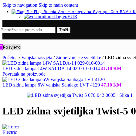
Skip to navigation
Skip to main content
BAM / 
EUR
Traži
Rasvjeta
Početna
/
Vanjska rasvjeta
/
Zidne vanjske svjetiljke
/
LED zidna svjet
LED zidna lampa 14W SALDA-14 029-010-0014
41.10
KM
Povratak na proizvode
LED zidna lampa 6W vanjska Santiago LVT 4120
47.10
KM
LED zidna svjetiljka Twist-5 