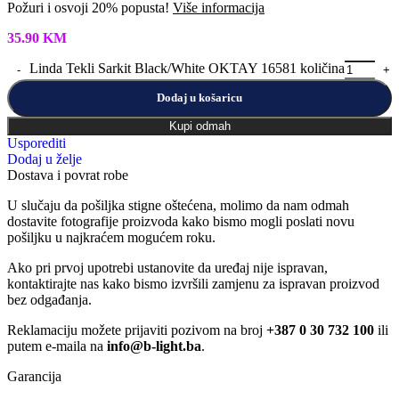
Požuri i osvoji 20% popusta!
Više informacija
35.90
KM
Linda Tekli Sarkit Black/White OKTAY 16581 količina
Dodaj u košaricu
Kupi odmah
Usporediti
Dodaj u želje
Dostava i povrat robe
U slučaju da pošiljka stigne oštećena, molimo da nam odmah
dostavite fotografije proizvoda kako bismo mogli poslati novu
pošiljku u najkraćem mogućem roku.
Ako pri prvoj upotrebi ustanovite da uređaj nije ispravan,
kontaktirajte nas kako bismo izvršili zamjenu za ispravan proizvod
bez odgađanja.
Reklamaciju možete prijaviti pozivom na broj
+387 0 30 732 100
ili
putem e-maila na
info@b-light.ba
.
Garancija