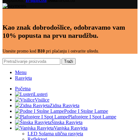
potpunosti.
B-light.ba
bold
media.ba
Kao znak dobrodošlice, odobravamo vam
10% popusta na prvu narudžbu.
Unesite promo kod
B10
pri plaćanju i ostvarite uštedu.
Traži
Menu
Rasvjeta
Početna
Lusteri
Visilice
Zidna Rasvjeta
Podne I Stolne Lampe
Plafonjere I Spot Lampe
Šinska Rasvjeta
Vanjska Rasvjeta
LED Solarna ulična rasvjeta
Reflektori