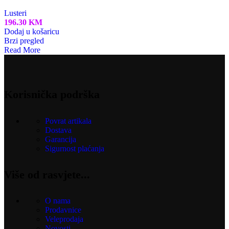
Lusteri
196.30
KM
Dodaj u košaricu
Brzi pregled
Read More
Korisnička podrška
Povrat artikala
Dostava
Garancija
Sigurnost plaćanja
Više od rasvjete...
O nama
Prodavnice
Veleprodaja
Novosti