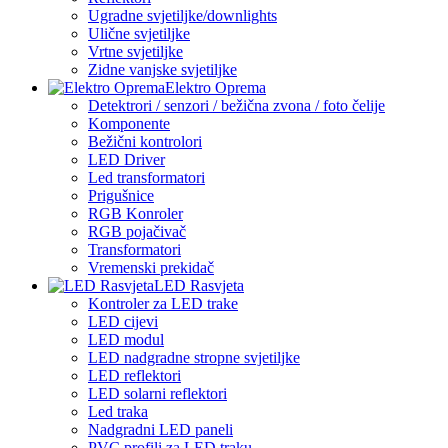
Ugradne svjetiljke/downlights
Ulične svjetiljke
Vrtne svjetiljke
Zidne vanjske svjetiljke
Elektro Oprema
Detektrori / senzori / bežična zvona / foto čelije
Komponente
Bežični kontrolori
LED Driver
Led transformatori
Prigušnice
RGB Konroler
RGB pojačivač
Transformatori
Vremenski prekidač
LED Rasvjeta
Kontroler za LED trake
LED cijevi
LED modul
LED nadgradne stropne svjetiljke
LED reflektori
LED solarni reflektori
Led traka
Nadgradni LED paneli
PVC profili za LED traku