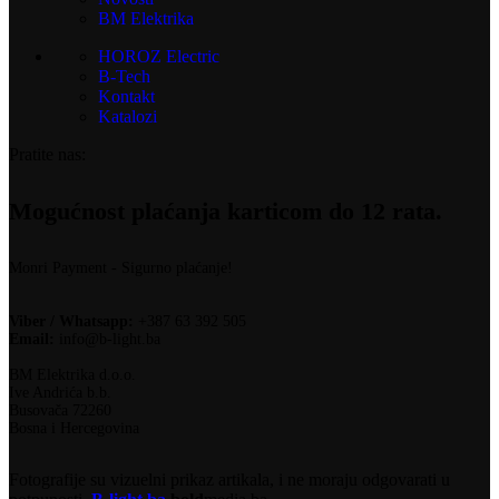
BM Elektrika
HOROZ Electric
B-Tech
Kontakt
Katalozi
Pratite nas:
Mogućnost plaćanja karticom do 12 rata.
Monri Payment - Sigurno plaćanje!
Viber / Whatsapp:
+387 63 392 505
Email:
info@b-light.ba
BM Elektrika d.o.o.
Ive Andrića b.b.
Busovača 72260
Bosna i Hercegovina
Fotografije su vizuelni prikaz artikala, i ne moraju odgovarati u