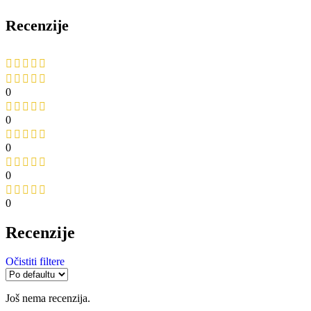
Recenzije
0
0
0
0
0
Recenzije
Očistiti filtere
Još nema recenzija.