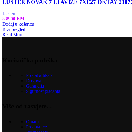
LUSTER NOVAK 7 LI AVIZE 7XE27 OKTAY 2307
Lusteri
335.00
KM
Dodaj u košaricu
Brzi pregled
Read More
Korisnička podrška
Povrat artikala
Dostava
Garancija
Sigurnost plaćanja
Više od rasvjete...
O nama
Prodavnice