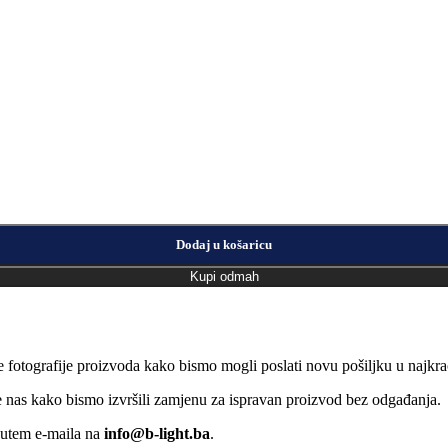
Dodaj u košaricu
Kupi odmah
e fotografije proizvoda kako bismo mogli poslati novu pošiljku u naj
jte nas kako bismo izvršili zamjenu za ispravan proizvod bez odgađanja.
putem e-maila na
info@b-light.ba
.