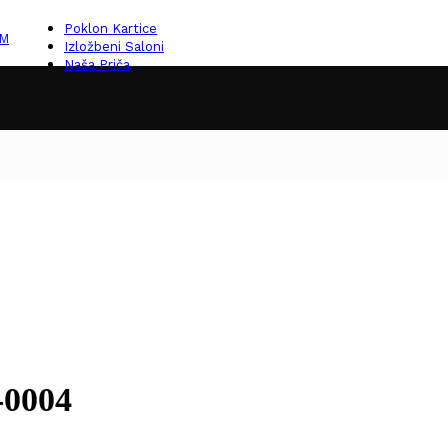
Poklon Kartice
KM
Izložbeni Saloni
Naša Priča
-0004