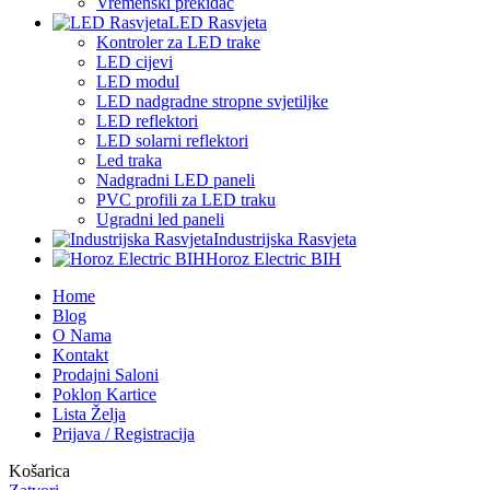
Vremenski prekidač
LED Rasvjeta
Kontroler za LED trake
LED cijevi
LED modul
LED nadgradne stropne svjetiljke
LED reflektori
LED solarni reflektori
Led traka
Nadgradni LED paneli
PVC profili za LED traku
Ugradni led paneli
Industrijska Rasvjeta
Horoz Electric BIH
Home
Blog
O Nama
Kontakt
Prodajni Saloni
Poklon Kartice
Lista Želja
Prijava / Registracija
Košarica