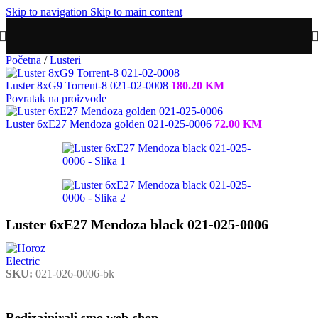
Skip to navigation
Skip to main content
Početna
/
Lusteri
Luster 8xG9 Torrent-8 021-02-0008
180.20
KM
Povratak na proizvode
Luster 6xE27 Mendoza golden 021-025-0006
72.00
KM
Luster 6xE27 Mendoza black 021-025-0006
SKU:
021-026-0006-bk
Redizajnirali smo web-shop.