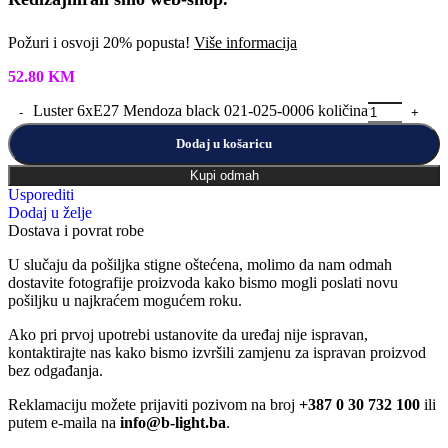
Požuri i osvoji 20% popusta!
Više informacija
52.80
KM
Luster 6xE27 Mendoza black 021-025-0006 količina
Dodaj u košaricu
Kupi odmah
Usporediti
Dodaj u želje
Dostava i povrat robe
U slučaju da pošiljka stigne oštećena, molimo da nam odmah
dostavite fotografije proizvoda kako bismo mogli poslati novu
pošiljku u najkraćem mogućem roku.
Ako pri prvoj upotrebi ustanovite da uređaj nije ispravan,
kontaktirajte nas kako bismo izvršili zamjenu za ispravan proizvod
bez odgađanja.
Reklamaciju možete prijaviti pozivom na broj
+387 0 30 732 100
ili
putem e-maila na
info@b-light.ba
.