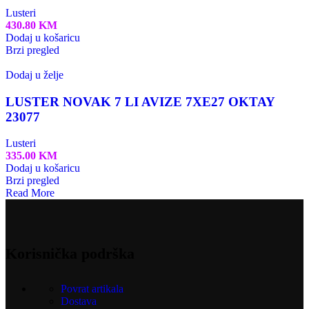
Lusteri
430.80
KM
Dodaj u košaricu
Brzi pregled
Dodaj u želje
LUSTER NOVAK 7 LI AVIZE 7XE27 OKTAY
23077
Lusteri
335.00
KM
Dodaj u košaricu
Brzi pregled
Read More
Korisnička podrška
Povrat artikala
Dostava