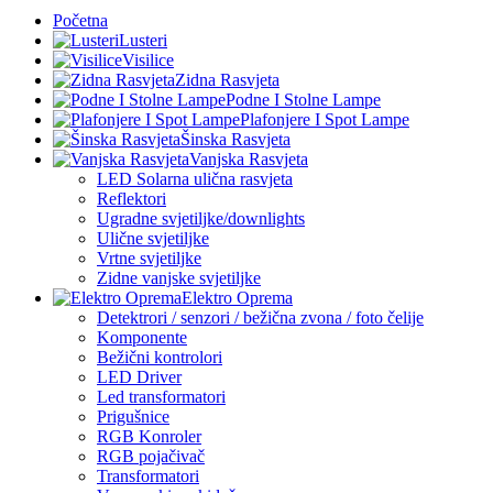
Početna
Lusteri
Visilice
Zidna Rasvjeta
Podne I Stolne Lampe
Plafonjere I Spot Lampe
Šinska Rasvjeta
Vanjska Rasvjeta
LED Solarna ulična rasvjeta
Reflektori
Ugradne svjetiljke/downlights
Ulične svjetiljke
Vrtne svjetiljke
Zidne vanjske svjetiljke
Elektro Oprema
Detektrori / senzori / bežična zvona / foto čelije
Komponente
Bežični kontrolori
LED Driver
Led transformatori
Prigušnice
RGB Konroler
RGB pojačivač
Transformatori