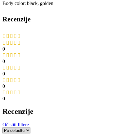
Body color: black, golden
Recenzije
0
0
0
0
0
Recenzije
Očistiti filtere