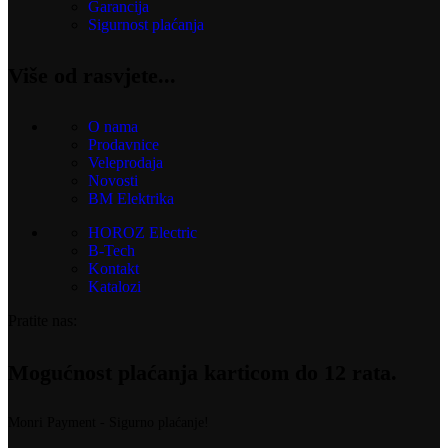
Garancija
Sigurnost plaćanja
Više od rasvjete...
O nama
Prodavnice
Veleprodaja
Novosti
BM Elektrika
HOROZ Electric
B-Tech
Kontakt
Katalozi
Pratite nas:
Mogućnost plaćanja karticom do 12 rata.
Monri Payment - Sigurno plaćanje!