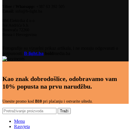
Viber / Whatsapp:
+387 63 392 505
Email:
info@b-light.ba
BM Elektrika d.o.o.
Ive Andrića b.b.
Busovača 72260
Bosna i Hercegovina
Fotografije su vizuelni prikaz artikala, i ne moraju odgovarati u
potpunosti.
B-light.ba
bold
media.ba
Kao znak dobrodošlice, odobravamo vam
10% popusta na prvu narudžbu.
Unesite promo kod
B10
pri plaćanju i ostvarite uštedu.
Traži
Menu
Rasvjeta