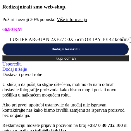
Redizajnirali smo web-shop.
Požuri i osvoji 20% popusta!
Više informacija
66.90
KM
LUSTER ARGUAN 2XE27 50X55cm OKTAY 10142 količina
Dodaj u košaricu
Kupi odmah
Usporediti
Dodaj u želje
Dostava i povrat robe
U slučaju da pošiljka stigne oštećena, molimo da nam odmah
dostavite fotografije proizvoda kako bismo mogli poslati novu
pošiljku u najkraćem mogućem roku.
Ako pri prvoj upotrebi ustanovite da uređaj nije ispravan,
kontaktirajte nas kako bismo izvršili zamjenu za ispravan proizvod
bez odgađanja.
Reklamaciju možete prijaviti pozivom na broj
+387 0 30 732 100
ili
putem e-maila na
info@b-light.ba
.