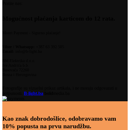
Pratite nas:
Mogućnost plaćanja karticom do 12 rata.
Monri Payment - Sigurno plaćanje!
Viber / Whatsapp:
+387 63 392 505
Email:
info@b-light.ba
BM Elektrika d.o.o.
Ive Andrića b.b.
Busovača 72260
Bosna i Hercegovina
Fotografije su vizuelni prikaz artikala, i ne moraju odgovarati u
potpunosti.
B-light.ba
bold
media.ba
Kao znak dobrodošlice, odobravamo vam
10% popusta na prvu narudžbu.