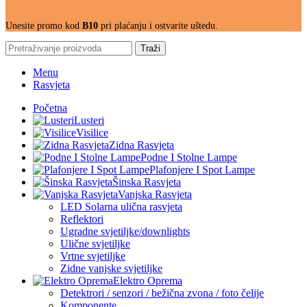
Unesite promo kod
B10
pri plaćanju i ostvarite uštedu.
Traži
Menu
Rasvjeta
Početna
Lusteri
Visilice
Zidna Rasvjeta
Podne I Stolne Lampe
Plafonjere I Spot Lampe
Šinska Rasvjeta
Vanjska Rasvjeta
LED Solarna ulična rasvjeta
Reflektori
Ugradne svjetiljke/downlights
Ulične svjetiljke
Vrtne svjetiljke
Zidne vanjske svjetiljke
Elektro Oprema
Detektrori / senzori / bežična zvona / foto čelije
Komponente