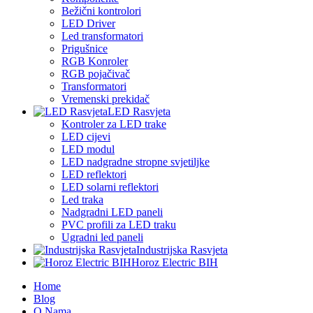
Bežični kontrolori
LED Driver
Led transformatori
Prigušnice
RGB Konroler
RGB pojačivač
Transformatori
Vremenski prekidač
LED Rasvjeta
Kontroler za LED trake
LED cijevi
LED modul
LED nadgradne stropne svjetiljke
LED reflektori
LED solarni reflektori
Led traka
Nadgradni LED paneli
PVC profili za LED traku
Ugradni led paneli
Industrijska Rasvjeta
Horoz Electric BIH
Home
Blog
O Nama