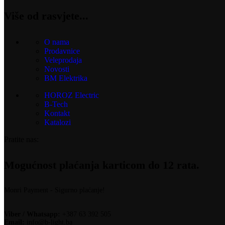
Više od rasvjete...
O nama
Prodavnice
Veleprodaja
Novosti
BM Elektrika
HOROZ Electric
B-Tech
Kontakt
Katalozi
Pratite nas:
Mogućnost plaćanja karticom do 12 rata.
Monri Payment - Sigurno plaćanje!
Viber / Whatsapp:
+387 63 392 505
Email:
info@b-light.ba