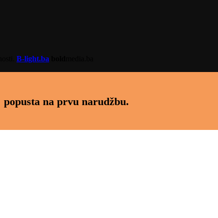
nosti.
B-light.ba
bold
media.ba
 popusta na prvu narudžbu.