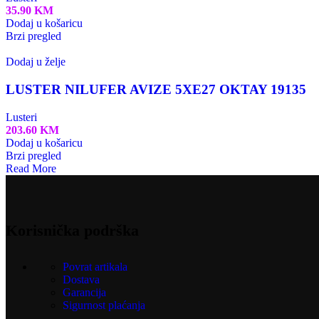
35.90
KM
Dodaj u košaricu
Brzi pregled
Dodaj u želje
LUSTER NILUFER AVIZE 5XE27 OKTAY 19135
Lusteri
203.60
KM
Dodaj u košaricu
Brzi pregled
Read More
Korisnička podrška
Povrat artikala
Dostava
Garancija
Sigurnost plaćanja