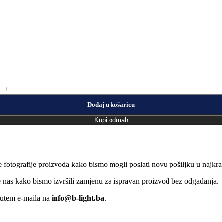
Dodaj u košaricu
Kupi odmah
e fotografije proizvoda kako bismo mogli poslati novu pošiljku u naj
jte nas kako bismo izvršili zamjenu za ispravan proizvod bez odgađanja.
putem e-maila na
info@b-light.ba
.