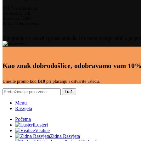
BM Elektrika d.o.o.
Ive Andrića b.b.
Busovača 72260
Bosna i Hercegovina
Fotografije su vizuelni prikaz artikala, i ne moraju odgovarati u potpu
Kao znak dobrodošlice, odobravamo vam 10%
Unesite promo kod
B10
pri plaćanju i ostvarite uštedu.
Traži
Menu
Rasvjeta
Početna
Lusteri
Visilice
Zidna Rasvjeta