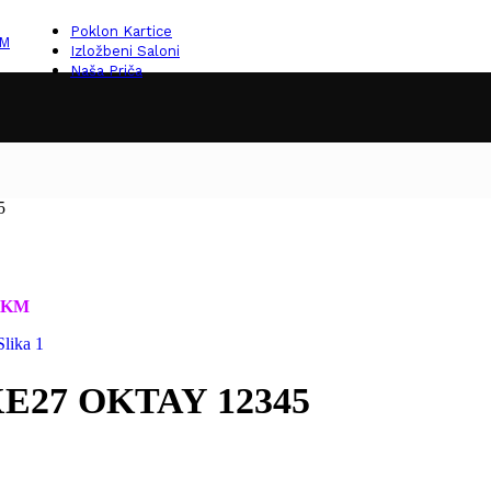
Poklon Kartice
KM
Izložbeni Saloni
Naša Priča
5
KM
5XE27 OKTAY 12345