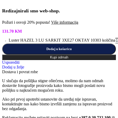
Redizajnirali smo web-shop.
Požuri i osvoji 20% popusta!
Više informacija
131.70
KM
Luster HAZEL 3 LU SARKIT 3XE27 OKTAY 10303 količina
Dodaj u košaricu
Kupi odmah
Usporediti
Dodaj u želje
Dostava i povrat robe
U slučaju da pošiljka stigne oštećena, molimo da nam odmah
dostavite fotografije proizvoda kako bismo mogli poslati novu
pošiljku u najkraćem mogućem roku.
Ako pri prvoj upotrebi ustanovite da uređaj nije ispravan,
kontaktirajte nas kako bismo izvršili zamjenu za ispravan proizvod
bez odgađanja.
Reklamaciju možete prijaviti pozivom na broj
+387 0 30 732 100
ili