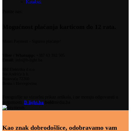
Katalozi
Pratite nas:
Mogućnost plaćanja karticom do 12 rata.
Monri Payment - Sigurno plaćanje!
Viber / Whatsapp:
+387 63 392 505
Email:
info@b-light.ba
BM Elektrika d.o.o.
Ive Andrića b.b.
Busovača 72260
Bosna i Hercegovina
Fotografije su vizuelni prikaz artikala, i ne moraju odgovarati u
potpunosti.
B-light.ba
bold
media.ba
Kao znak dobrodošlice, odobravamo vam