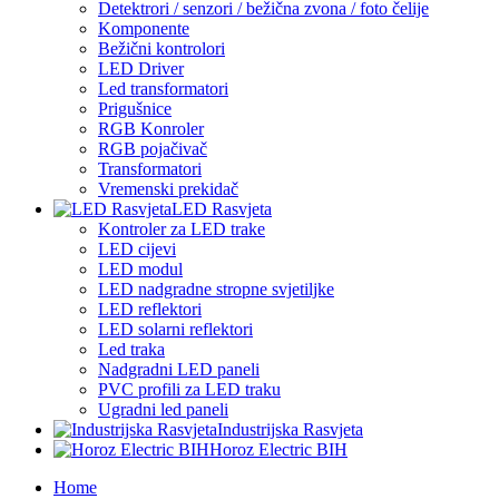
Detektrori / senzori / bežična zvona / foto čelije
Komponente
Bežični kontrolori
LED Driver
Led transformatori
Prigušnice
RGB Konroler
RGB pojačivač
Transformatori
Vremenski prekidač
LED Rasvjeta
Kontroler za LED trake
LED cijevi
LED modul
LED nadgradne stropne svjetiljke
LED reflektori
LED solarni reflektori
Led traka
Nadgradni LED paneli
PVC profili za LED traku
Ugradni led paneli
Industrijska Rasvjeta
Horoz Electric BIH
Home