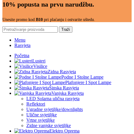
10% popusta na prvu narudžbu.
Unesite promo kod
B10
pri plaćanju i ostvarite uštedu.
Traži
Menu
Rasvjeta
Početna
Lusteri
Visilice
Zidna Rasvjeta
Podne I Stolne Lampe
Plafonjere I Spot Lampe
Šinska Rasvjeta
Vanjska Rasvjeta
LED Solarna ulična rasvjeta
Reflektori
Ugradne svjetiljke/downlights
Ulične svjetiljke
Vrtne svjetiljke
Zidne vanjske svjetiljke
Elektro Oprema