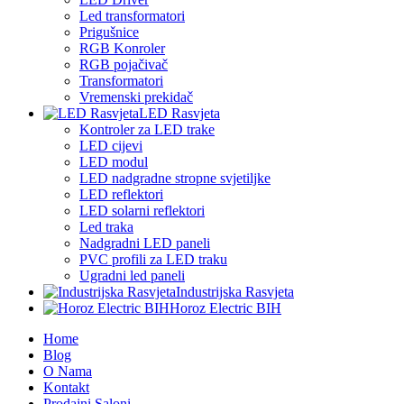
Led transformatori
Prigušnice
RGB Konroler
RGB pojačivač
Transformatori
Vremenski prekidač
LED Rasvjeta
Kontroler za LED trake
LED cijevi
LED modul
LED nadgradne stropne svjetiljke
LED reflektori
LED solarni reflektori
Led traka
Nadgradni LED paneli
PVC profili za LED traku
Ugradni led paneli
Industrijska Rasvjeta
Horoz Electric BIH
Home
Blog
O Nama
Kontakt
Prodajni Saloni