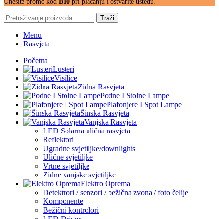
Unesite promo kod
B10
pri plaćanju i ostvarite uštedu.
Traži
Menu
Rasvjeta
Početna
Lusteri
Visilice
Zidna Rasvjeta
Podne I Stolne Lampe
Plafonjere I Spot Lampe
Šinska Rasvjeta
Vanjska Rasvjeta
LED Solarna ulična rasvjeta
Reflektori
Ugradne svjetiljke/downlights
Ulične svjetiljke
Vrtne svjetiljke
Zidne vanjske svjetiljke
Elektro Oprema
Detektrori / senzori / bežična zvona / foto čelije
Komponente
Bežični kontrolori
LED Driver