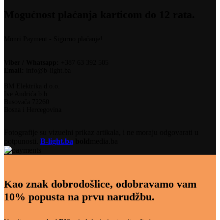
Mogućnost plaćanja karticom do 12 rata.
Monri Payment - Sigurno plaćanje!
Viber / Whatsapp:
+387 63 392 505
Email:
info@b-light.ba
BM Elektrika d.o.o.
Ive Andrića b.b.
Busovača 72260
Bosna i Hercegovina
Fotografije su vizuelni prikaz artikala, i ne moraju odgovarati u
potpunosti.
B-light.ba
bold
media.ba
Kao znak dobrodošlice, odobravamo vam
10% popusta na prvu narudžbu.