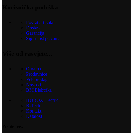
Korisnička podrška
Povrat artikala
Dostava
Garancija
Sigurnost plaćanja
Više od rasvjete...
O nama
Prodavnice
Veleprodaja
Novosti
BM Elektrika
HOROZ Electric
B-Tech
Kontakt
Katalozi
Pratite nas: