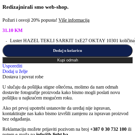
Redizajnirali smo web-shop.
Požuri i osvoji 20% popusta!
Više informacija
31.10
KM
Luster HAZEL TEKLI SARKIT 1xE27 OKTAY 10301 količina
Dodaj u košaricu
Kupi odmah
Usporediti
Dodaj u želje
Dostava i povrat robe
U slučaju da pošiljka stigne oštećena, molimo da nam odmah
dostavite fotografije proizvoda kako bismo mogli poslati novu
pošiljku u najkraćem mogućem roku.
Ako pri prvoj upotrebi ustanovite da uređaj nije ispravan,
kontaktirajte nas kako bismo izvršili zamjenu za ispravan proizvod
bez odgađanja.
Reklamaciju možete prijaviti pozivom na broj
+387 0 30 732 100
ili
putem e-maila na
info@b-light.ba
.