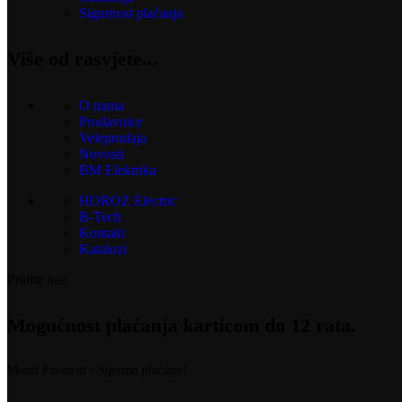
Sigurnost plaćanja
Više od rasvjete...
O nama
Prodavnice
Veleprodaja
Novosti
BM Elektrika
HOROZ Electric
B-Tech
Kontakt
Katalozi
Pratite nas:
Mogućnost plaćanja karticom do 12 rata.
Monri Payment - Sigurno plaćanje!