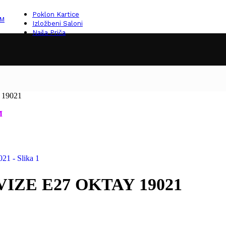
Poklon Kartice
KM
Izložbeni Saloni
Naša Priča
19021
M
IZE E27 OKTAY 19021