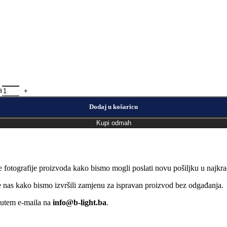
a
Dodaj u košaricu
Kupi odmah
e fotografije proizvoda kako bismo mogli poslati novu pošiljku u naj
jte nas kako bismo izvršili zamjenu za ispravan proizvod bez odgađanja.
putem e-maila na
info@b-light.ba
.