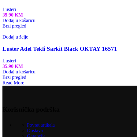
Lusteri
35.90
KM
Dodaj u košaricu
Brzi pregled
Dodaj u želje
Luster Adel Tekli Sarkit Black OKTAY 16571
Lusteri
35.90
KM
Dodaj u košaricu
Brzi pregled
Read More
Korisnička podrška
Povrat artikala
Dostava
Garancija