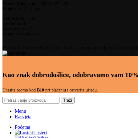
Viber / Whatsapp:
+387 63 392 505
Email:
info@b-light.ba
BM Elektrika d.o.o.
Ive Andrića b.b.
Busovača 72260
Bosna i Hercegovina
Fotografije su vizuelni prikaz artikala, i ne moraju odgovarati u potpu
Kao znak dobrodošlice, odobravamo vam 10%
Unesite promo kod
B10
pri plaćanju i ostvarite uštedu.
Traži
Menu
Rasvjeta
Početna
Lusteri