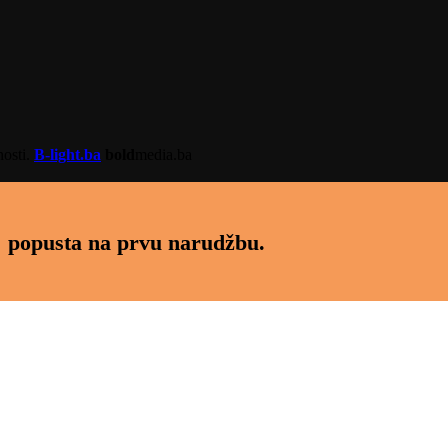
nosti.
B-light.ba
bold
media.ba
 popusta na prvu narudžbu.