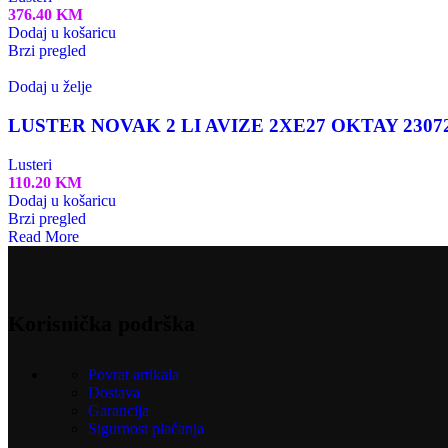
376.40
KM
Dodaj u košaricu
Brzi pregled
Dodaj u želje
LUSTER NOVAK 2 LI AVIZE 2XE27 OKTAY 2307
Lusteri
110.20
KM
Dodaj u košaricu
Brzi pregled
Read More
Korisnička podrška
Povrat artikala
Dostava
Garancija
Sigurnost plaćanja