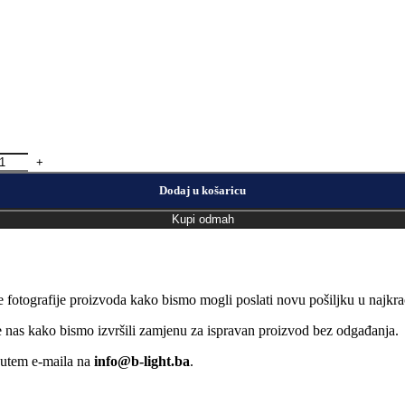
Dodaj u košaricu
Kupi odmah
e fotografije proizvoda kako bismo mogli poslati novu pošiljku u naj
jte nas kako bismo izvršili zamjenu za ispravan proizvod bez odgađanja.
putem e-maila na
info@b-light.ba
.