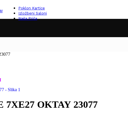
Poklon Kartice
KM
Izložbeni Saloni
Naša Priča
23077
M
 7XE27 OKTAY 23077