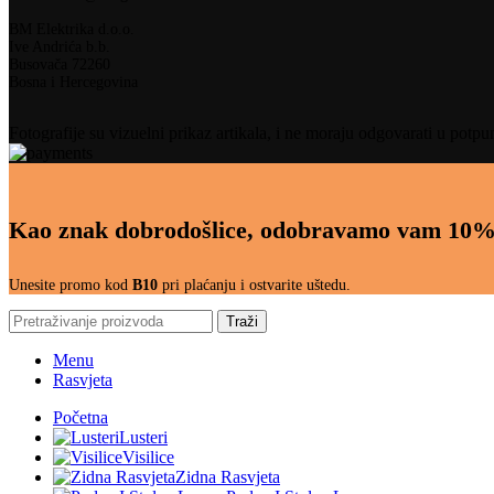
BM Elektrika d.o.o.
Ive Andrića b.b.
Busovača 72260
Bosna i Hercegovina
Fotografije su vizuelni prikaz artikala, i ne moraju odgovarati u potpu
Kao znak dobrodošlice, odobravamo vam 10%
Unesite promo kod
B10
pri plaćanju i ostvarite uštedu.
Traži
Menu
Rasvjeta
Početna
Lusteri
Visilice
Zidna Rasvjeta