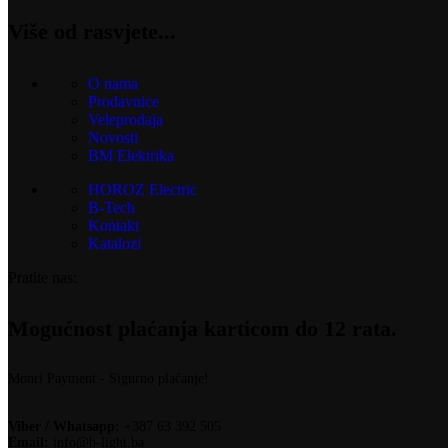
Više od rasvjete...
O nama
Prodavnice
Veleprodaja
Novosti
BM Elektrika
HOROZ Electric
B-Tech
Kontakt
Katalozi
Pratite nas:
Mogućnost plaćanja karticom do 12 rata.
Monri Payment - Sigurno plaćanje!
Viber / Whatsapp:
+387 63 392 505
Email:
info@b-light.ba