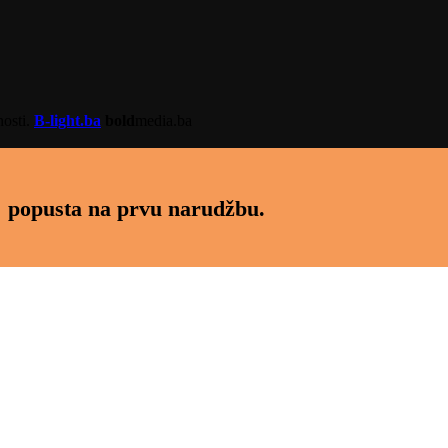
nosti.
B-light.ba
bold
media.ba
 popusta na prvu narudžbu.