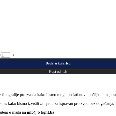
a
Dodaj u košaricu
Kupi odmah
e fotografije proizvoda kako bismo mogli poslati novu pošiljku u naj
jte nas kako bismo izvršili zamjenu za ispravan proizvod bez odgađanja.
putem e-maila na
info@b-light.ba
.