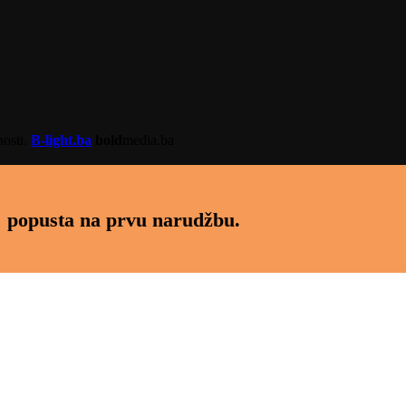
nosti.
B-light.ba
bold
media.ba
 popusta na prvu narudžbu.