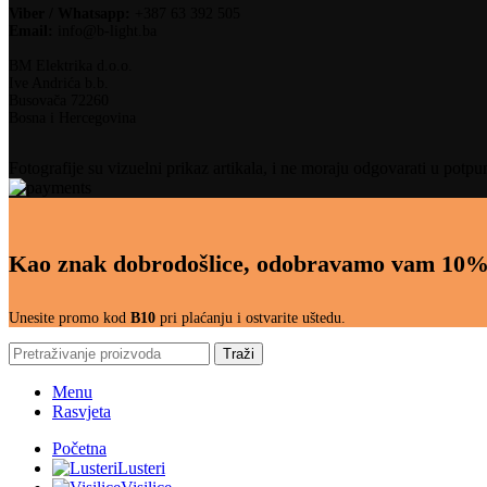
Viber / Whatsapp:
+387 63 392 505
Email:
info@b-light.ba
BM Elektrika d.o.o.
Ive Andrića b.b.
Busovača 72260
Bosna i Hercegovina
Fotografije su vizuelni prikaz artikala, i ne moraju odgovarati u potpu
Kao znak dobrodošlice, odobravamo vam 10%
Unesite promo kod
B10
pri plaćanju i ostvarite uštedu.
Traži
Menu
Rasvjeta
Početna
Lusteri