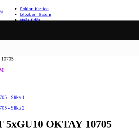
Poklon Kartice
KM
Izložbeni Saloni
Naša Priča
 10705
M
 5xGU10 OKTAY 10705