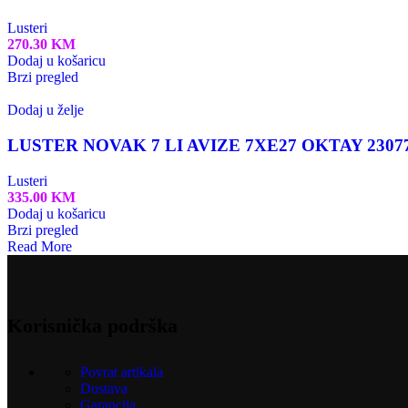
Lusteri
270.30
KM
Dodaj u košaricu
Brzi pregled
Dodaj u želje
LUSTER NOVAK 7 LI AVIZE 7XE27 OKTAY 2307
Lusteri
335.00
KM
Dodaj u košaricu
Brzi pregled
Read More
Korisnička podrška
Povrat artikala
Dostava
Garancija