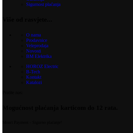
Sigurnost plaćanja
Više od rasvjete...
O nama
Prodavnice
Veleprodaja
Novosti
BM Elektrika
HOROZ Electric
B-Tech
Kontakt
Katalozi
Pratite nas:
Mogućnost plaćanja karticom do 12 rata.
Monri Payment - Sigurno plaćanje!