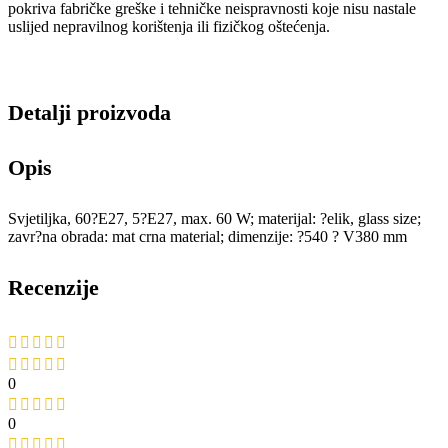
pokriva fabričke greške i tehničke neispravnosti koje nisu nastale
uslijed nepravilnog korištenja ili fizičkog oštećenja.
Detalji proizvoda
Opis
Svjetiljka, 60?E27, 5?E27, max. 60 W; materijal: ?elik, glass size;
zavr?na obrada: mat crna material; dimenzije: ?540 ? V380 mm
Recenzije
0
0