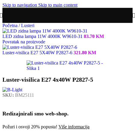
Skip to navigation
Skip to main content
Početna
/
Lusteri
LED zidna lampa 11W 4000K W9610-31
83.70
KM
Povratak na proizvode
Luster-visilica E27 5X40W P2827-6
321.80
KM
Luster-visilica E27 4x40W P2827-5
SKU:
BM25111
Redizajnirali smo web-shop.
Požuri i osvoji 20% popusta!
Više informacija