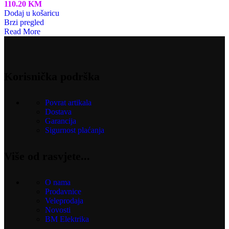
110.20
KM
Dodaj u košaricu
Brzi pregled
Read More
Korisnička podrška
Povrat artikala
Dostava
Garancija
Sigurnost plaćanja
Više od rasvjete...
O nama
Prodavnice
Veleprodaja
Novosti
BM Elektrika