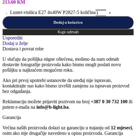
213.60
KM
Luster-visilica E27 4x40W P2827-5 količina
Dodaj u košaricu
Kupi odmah
Usporediti
Dodaj u želje
Dostava i povrat robe
U slučaju da pošiljka stigne oštećena, molimo da nam odmah
dostavite fotografije proizvoda kako bismo mogli poslati novu
pošiljku u najkraćem mogućem roku.
Ako pri prvoj upotrebi ustanovite da uređaj nije ispravan,
kontaktirajte nas kako bismo izvršili zamjenu za ispravan proizvod
bez odgađanja.
Reklamaciju možete prijaviti pozivom na broj
+387 0 30 732 100
ili
putem e-maila na
info@b-light.ba
.
Garancija
Većina naših proizvoda dolazi uz garanciju u trajanju od
12 mjeseci
,
osim ako nije drugačije navedeno u opisu proizvoda. Garancija