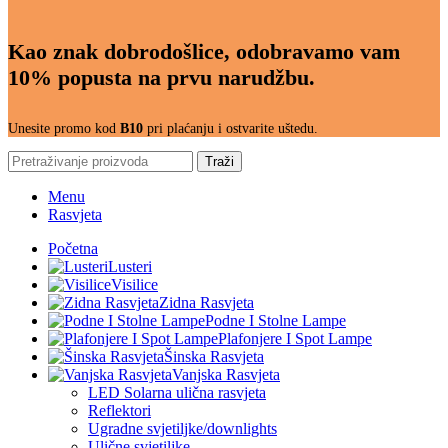
Kao znak dobrodošlice, odobravamo vam
10% popusta na prvu narudžbu.
Unesite promo kod
B10
pri plaćanju i ostvarite uštedu.
Traži
Menu
Rasvjeta
Početna
Lusteri
Visilice
Zidna Rasvjeta
Podne I Stolne Lampe
Plafonjere I Spot Lampe
Šinska Rasvjeta
Vanjska Rasvjeta
LED Solarna ulična rasvjeta
Reflektori
Ugradne svjetiljke/downlights
Ulične svjetiljke