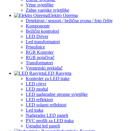
Vrtne svjetiljke
Zidne vanjske svjetiljke
Elektro Oprema
Detektrori / senzori / bežična zvona / foto čelije
Komponente
Bežični kontrolori
LED Driver
Led transformatori
Prigušnice
RGB Konroler
RGB pojačivač
Transformatori
Vremenski prekidač
LED Rasvjeta
Kontroler za LED trake
LED cijevi
LED modul
LED nadgradne stropne svjetiljke
LED reflektori
LED solarni reflektori
Led traka
Nadgradni LED paneli
PVC profili za LED traku
Ugradni led paneli