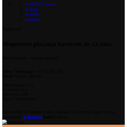
HOROZ Electric
B-Tech
Kontakt
Katalozi
Pratite nas:
Mogućnost plaćanja karticom do 12 rata.
Monri Payment - Sigurno plaćanje!
Viber / Whatsapp:
+387 63 392 505
Email:
info@b-light.ba
BM Elektrika d.o.o.
Ive Andrića b.b.
Busovača 72260
Bosna i Hercegovina
Fotografije su vizuelni prikaz artikala, i ne moraju odgovarati u
potpunosti.
B-light.ba
bold
media.ba