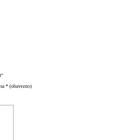
0”
 sa
* (obavezno)