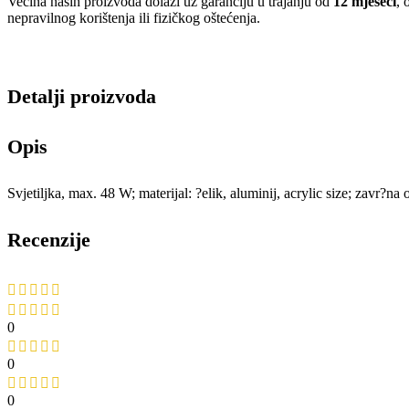
Većina naših proizvoda dolazi uz garanciju u trajanju od
12 mjeseci
, 
nepravilnog korištenja ili fizičkog oštećenja.
Detalji proizvoda
Opis
Svjetiljka, max. 48 W; materijal: ?elik, aluminij, acrylic size; zavr?
Recenzije
0
0
0