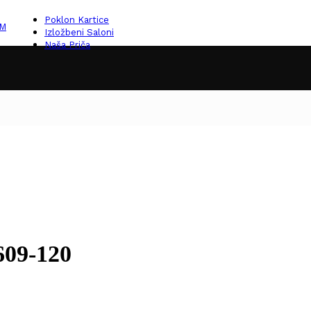
Poklon Kartice
KM
Izložbeni Saloni
Naša Priča
609-120