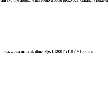
osim ako nije drugačije navedeno u opisu proizvoda. Garancija pokriva f
na obrada: zlatna material; dimenzije: L1200 ? ?110 ? V1000 mm