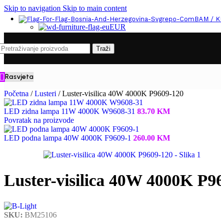
Skip to navigation
Skip to main content
BAM / 
EUR
Traži
Rasvjeta
Početna
/
Lusteri
/
Luster-visilica 40W 4000K P9609-120
LED zidna lampa 11W 4000K W9608-31
83.70
KM
Povratak na proizvode
LED podna lampa 40W 4000K F9609-1
260.00
KM
Luster-visilica 40W 4000K P9
SKU:
BM25106