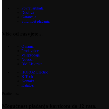
Povrat artikala
Dostava
Garancija
Sigurnost plaćanja
Više od rasvjete...
O nama
Prodavnice
Veleprodaja
Novosti
BM Elektrika
HOROZ Electric
B-Tech
Kontakt
Katalozi
Pratite nas:
Mogućnost plaćanja karticom do 12 rata.