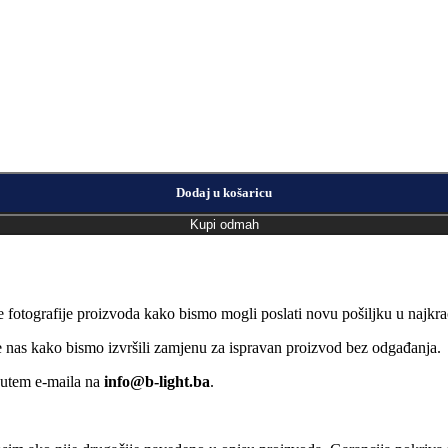
Dodaj u košaricu
Kupi odmah
e fotografije proizvoda kako bismo mogli poslati novu pošiljku u naj
jte nas kako bismo izvršili zamjenu za ispravan proizvod bez odgađanja.
putem e-maila na
info@b-light.ba
.