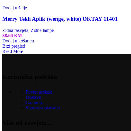
Dodaj u želje
Merry Tekli Aplik (wenge, white) OKTAY 11401
Zidna rasvjeta
,
Zidne lampe
38.60
KM
Dodaj u košaricu
Brzi pregled
Read More
Korisnička podrška
Povrat artikala
Dostava
Garancija
Sigurnost plaćanja
Više od rasvjete...