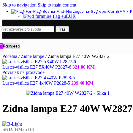
Skip to navigation
Skip to main content
BAM / 
EUR
Traži
Rasvjeta
Početna
/
Zidne lampe
/
Zidna lampa E27 40W W2827-2
Luster-visilica E27 5X40W P2827-6
321.80
KM
Povratak na proizvode
Luster-visilica E27 4x40W P2828-5
239.40
KM
Zidna lampa E27 40W W2827
SKU:
BM25113