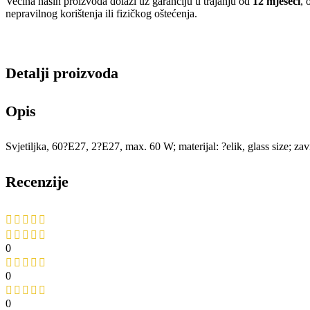
Većina naših proizvoda dolazi uz garanciju u trajanju od
12 mjeseci
, 
nepravilnog korištenja ili fizičkog oštećenja.
Detalji proizvoda
Opis
Svjetiljka, 60?E27, 2?E27, max. 60 W; materijal: ?elik, glass size; z
Recenzije
0
0
0