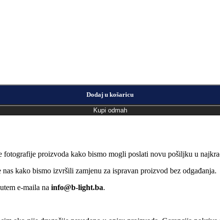
Dodaj u košaricu
Kupi odmah
e fotografije proizvoda kako bismo mogli poslati novu pošiljku u naj
jte nas kako bismo izvršili zamjenu za ispravan proizvod bez odgađanja.
putem e-maila na
info@b-light.ba
.