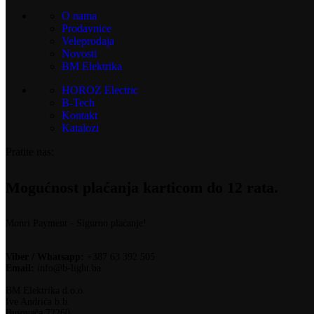
O nama
Prodavnice
Veleprodaja
Novosti
BM Elektrika
HOROZ Electric
B-Tech
Kontakt
Katalozi
Pratite nas:
Mogućnost plaćanja karticom do 12 rata.
Monri Payment - Sigurno plaćanje!
Viber / Whatsapp:
+387 63 392 505
Email:
info@b-light.ba
BM Elektrika d.o.o.
Ive Andrića b.b.
Busovača 72260