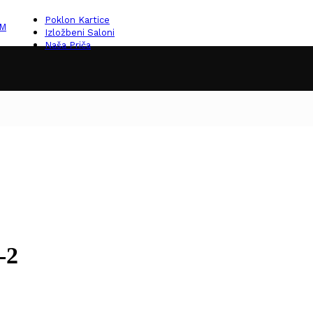
Poklon Kartice
KM
Izložbeni Saloni
Naša Priča
-2