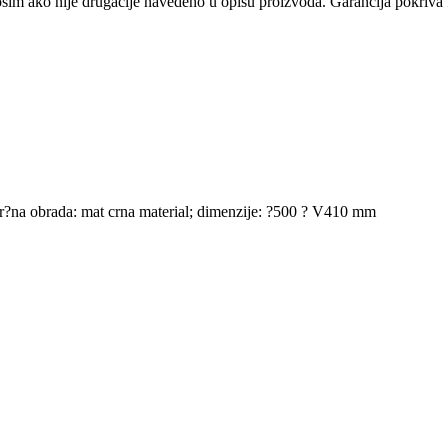
osim ako nije drugačije navedeno u opisu proizvoda. Garancija pokriva f
avr?na obrada: mat crna material; dimenzije: ?500 ? V410 mm