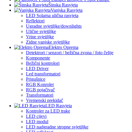
Šinska Rasvjeta
Vanjska Rasvjeta
LED Solarna ulična rasvjeta
Reflektori
Ugradne svjetiljke/downlights
Ulične svjetiljke
Vrtne svjetiljke
Zidne vanjske svjetiljke
Elektro Oprema
Detektrori / senzori / bežična zvona / foto čelije
Komponente
Bežični kontrolori
LED Driver
Led transformatori
Prigušnice
RGB Konroler
RGB pojačivač
Transformatori
Vremenski prekidač
LED Rasvjeta
Kontroler za LED trake
LED cijevi
LED modul
LED nadgradne stropne svjetiljke