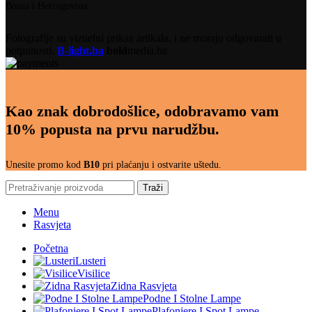
Bosna i Hercegovina
Fotografije su vizuelni prikaz artikala, i ne moraju odgovarati u
potpunosti.
B-light.ba
bold
media.ba
Kao znak dobrodošlice, odobravamo vam
10% popusta na prvu narudžbu.
Unesite promo kod
B10
pri plaćanju i ostvarite uštedu.
Traži
Menu
Rasvjeta
Početna
Lusteri
Visilice
Zidna Rasvjeta
Podne I Stolne Lampe
Plafonjere I Spot Lampe