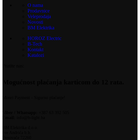
O nama
Prodavnice
Veleprodaja
Novosti
BM Elektrika
HOROZ Electric
B-Tech
Kontakt
Katalozi
Pratite nas:
Mogućnost plaćanja karticom do 12 rata.
Monri Payment - Sigurno plaćanje!
Viber / Whatsapp:
+387 63 392 505
Email:
info@b-light.ba
BM Elektrika d.o.o.
Ive Andrića b.b.
Busovača 72260