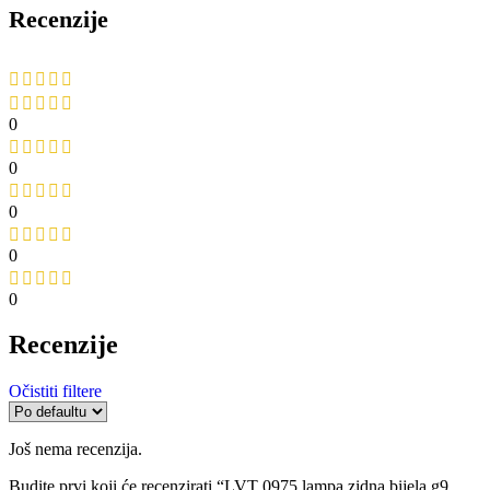
Recenzije
0
0
0
0
0
Recenzije
Očistiti filtere
Još nema recenzija.
Budite prvi koji će recenzirati “LVT 0975 lampa zidna bijela g9