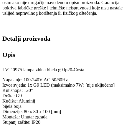
osim ako nije drugačije navedeno u opisu proizvoda. Garancija
pokriva fabričke greške i tehničke neispravnosti koje nisu nastale
uslijed nepravilnog korištenja ili fizičkog oštećenja.
Detalji proizvoda
Opis
LVT 0975 lampa zidna bijela g9 ip20-Costa
Napajanje: 100-240V AC 50/60Hz
Izvor svjetla: 1x G9 LED (maksimalno 7W) [nije uključeno]
Kut snopa: 120°
Drška: G9
Kućište: Aluminij
bijela boja
Dimenzije: 80 x 80 x 100 [mm]
Montaža: Unutar zgrada
Stupanj zaštite: IP20