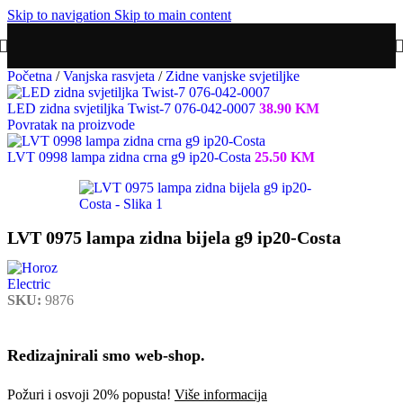
Skip to navigation
Skip to main content
Početna
/
Vanjska rasvjeta
/
Zidne vanjske svjetiljke
LED zidna svjetiljka Twist-7 076-042-0007
38.90
KM
Povratak na proizvode
LVT 0998 lampa zidna crna g9 ip20-Costa
25.50
KM
LVT 0975 lampa zidna bijela g9 ip20-Costa
SKU:
9876
Redizajnirali smo web-shop.
Požuri i osvoji 20% popusta!
Više informacija