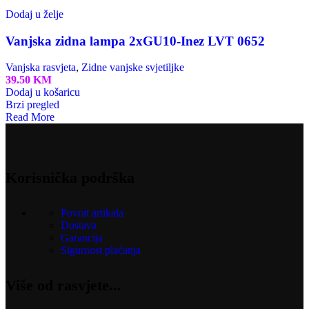
Dodaj u želje
Vanjska zidna lampa 2xGU10-Inez LVT 0652
Vanjska rasvjeta
,
Zidne vanjske svjetiljke
39.50
KM
Dodaj u košaricu
Brzi pregled
Read More
Korisnička podrška
Povrat artikala
Dostava
Garancija
Sigurnost plaćanja
Više od rasvjete...