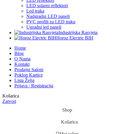
LED reflektori
LED solarni reflektori
Led traka
Nadgradni LED paneli
PVC profili za LED traku
Ugradni led paneli
Industrijska Rasvjeta
Horoz Electric BIH
Home
Blog
O Nama
Kontakt
Prodajni Saloni
Poklon Kartice
Lista Želja
Prijava / Registracija
Košarica
Zatvori
Shop
Košarica
Moj račun