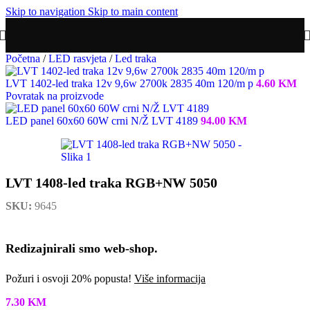
Skip to navigation
Skip to main content
Početna
/
LED rasvjeta
/
Led traka
LVT 1402-led traka 12v 9,6w 2700k 2835 40m 120/m p
4.60
KM
Povratak na proizvode
LED panel 60x60 60W crni N/Ž LVT 4189
94.00
KM
LVT 1408-led traka RGB+NW 5050
SKU:
9645
Redizajnirali smo web-shop.
Požuri i osvoji 20% popusta!
Više informacija
7.30
KM