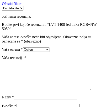
Očistiti filtere
Još nema recenzija.
Budite prvi koji će recenzirati “LVT 1408-led traka RGB+NW
5050”
Vaša adresa e-pošte neće biti objavljena.
Obavezna polja su
označena sa
* (obavezno)
Vaša ocjena
*
Vaša recenzija
*
Naziv
*
E-pošta
*