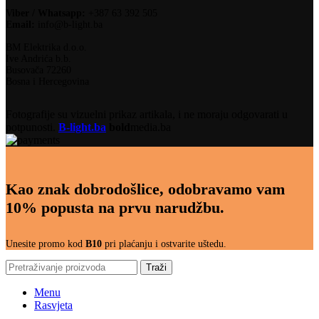
Viber / Whatsapp:
+387 63 392 505
Email:
info@b-light.ba
BM Elektrika d.o.o.
Ive Andrića b.b.
Busovača 72260
Bosna i Hercegovina
Fotografije su vizuelni prikaz artikala, i ne moraju odgovarati u
potpunosti.
B-light.ba
bold
media.ba
Kao znak dobrodošlice, odobravamo vam
10% popusta na prvu narudžbu.
Unesite promo kod
B10
pri plaćanju i ostvarite uštedu.
Traži
Menu
Rasvjeta