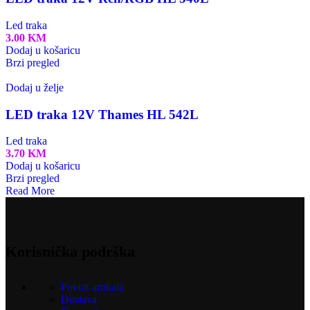
Led traka
3.00
KM
Dodaj u košaricu
Brzi pregled
Dodaj u želje
LED traka 12V Thames HL 542L
Led traka
3.70
KM
Dodaj u košaricu
Brzi pregled
Read More
Korisnička podrška
Povrat artikala
Dostava