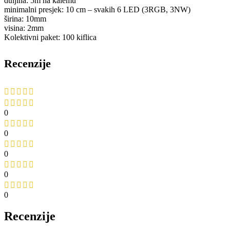
duljina: 5m na kalemu
minimalni presjek: 10 cm – svakih 6 LED (3RGB, 3NW)
širina: 10mm
visina: 2mm
Kolektivni paket: 100 kiflica
Recenzije
0
0
0
0
0
Recenzije