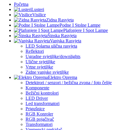
Početna
Lusteri
Visilice
Zidna Rasvjeta
Podne I Stolne Lampe
Plafonjere I Spot Lampe
Šinska Rasvjeta
Vanjska Rasvjeta
LED Solarna ulična rasvjeta
Reflektori
Ugradne svjetiljke/downlights
Ulične svjetiljke
Vrtne svjetiljke
Zidne vanjske svjetiljke
Elektro Oprema
Detektrori / senzori / bežična zvona / foto čelije
Komponente
Bežični kontrolori
LED Driver
Led transformatori
Prigušnice
RGB Konroler
RGB pojačivač
Transformatori
Vremenski prekidač