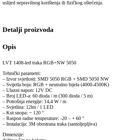
uslijed nepravilnog korištenja ili fizičkog oštećenja.
Detalji proizvoda
Opis
LVT 1408-led traka RGB+NW 5050
Tehnički parametri:
– Izvor svjetlosti: SMD 5050 RGB + SMD 5050 NW
– Svijetla boja: RGB + neutralno bijela (4000-4500K)
– Ulazni napon: 12V DC
– Broj LED-a: 60 dioda / m (300 dioda / 5 m)
– Potrošnja energije: 14,4 W / m
– Svjetlina: 12lm / 1 LED
– Kut snopa: ~ 120 °
– Raspon radne temperature: -20 – + 60 °
– Instalacija: 3M obostrana traka (samoljepljiva)
Dimenzije: