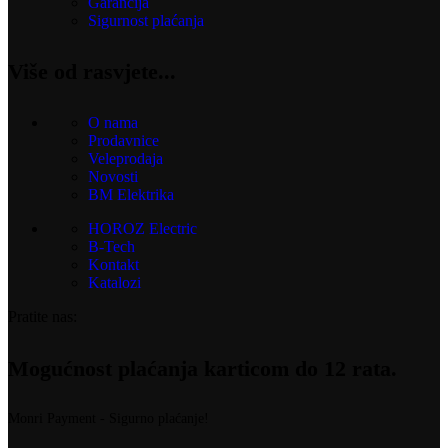
Garancija
Sigurnost plaćanja
Više od rasvjete...
O nama
Prodavnice
Veleprodaja
Novosti
BM Elektrika
HOROZ Electric
B-Tech
Kontakt
Katalozi
Pratite nas:
Mogućnost plaćanja karticom do 12 rata.
Monri Payment - Sigurno plaćanje!