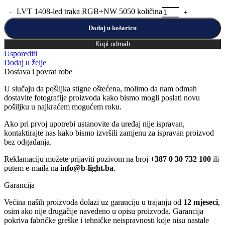
LVT 1408-led traka RGB+NW 5050 količina
Dodaj u košaricu
Kupi odmah
Usporediti
Dodaj u želje
Dostava i povrat robe
U slučaju da pošiljka stigne oštećena, molimo da nam odmah
dostavite fotografije proizvoda kako bismo mogli poslati novu
pošiljku u najkraćem mogućem roku.
Ako pri prvoj upotrebi ustanovite da uređaj nije ispravan,
kontaktirajte nas kako bismo izvršili zamjenu za ispravan proizvod
bez odgađanja.
Reklamaciju možete prijaviti pozivom na broj
+387 0 30 732 100
ili
putem e-maila na
info@b-light.ba
.
Garancija
Većina naših proizvoda dolazi uz garanciju u trajanju od
12 mjeseci
,
osim ako nije drugačije navedeno u opisu proizvoda. Garancija
pokriva fabričke greške i tehničke neispravnosti koje nisu nastale