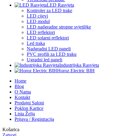
LED Rasvjeta
Kontroler za LED trake
LED cijevi
LED modul
LED nadgradne stropne svjetiljke
LED reflektori
LED solarni reflektori
Led traka
Nadgradni LED paneli
PVC profili za LED traku
Ugradni led paneli
Industrijska Rasvjeta
Horoz Electric BIH
Home
Blog
O Nama
Kontakt
Prodajni Saloni
Poklon Kartice
Lista Želja
Prijava / Registracija
Košarica
Zatvori