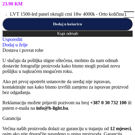
23.90
KM
LVT 1500-led panel okrugli crni 18w 4000k - Orto količina
Dodaj u košaricu
Kupi odmah
Usporediti
Dodaj u želje
Dostava i povrat robe
U slučaju da pošiljka stigne oštećena, molimo da nam odmah
dostavite fotografije proizvoda kako bismo mogli poslati novu
pošiljku u najkraćem mogućem roku.
Ako pri prvoj upotrebi ustanovite da uređaj nije ispravan,
kontaktirajte nas kako bismo izvršili zamjenu za ispravan proizvod
bez odgađanja.
Reklamaciju možete prijaviti pozivom na broj
+387 0 30 732 100
ili
putem e-maila na
info@b-light.ba
.
Garancija
Većina naših proizvoda dolazi uz garanciju u trajanju od
12 mjeseci
,
osim ako nije drugačije navedeno u opisu proizvoda. Garancija