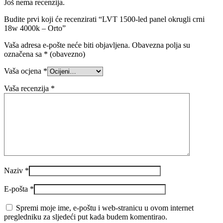
Još nema recenzija.
Budite prvi koji će recenzirati “LVT 1500-led panel okrugli crni
18w 4000k – Orto”
Vaša adresa e-pošte neće biti objavljena.
Obavezna polja su
označena sa
* (obavezno)
Vaša ocjena
*
Vaša recenzija
*
Naziv
*
E-pošta
*
Spremi moje ime, e-poštu i web-stranicu u ovom internet
pregledniku za sljedeći put kada budem komentirao.