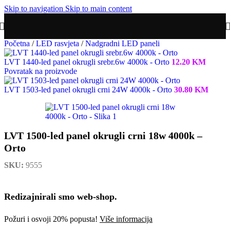
Skip to navigation
Skip to main content
Početna
/
LED rasvjeta
/
Nadgradni LED paneli
LVT 1440-led panel okrugli srebr.6w 4000k - Orto
12.20
KM
Povratak na proizvode
LVT 1503-led panel okrugli crni 24W 4000k - Orto
30.80
KM
LVT 1500-led panel okrugli crni 18w 4000k –
Orto
SKU:
9555
Redizajnirali smo web-shop.
Požuri i osvoji 20% popusta!
Više informacija