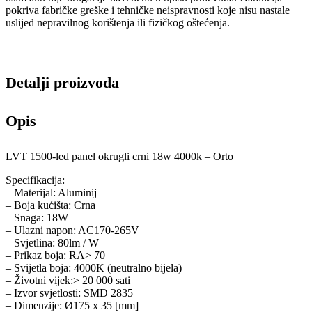
pokriva fabričke greške i tehničke neispravnosti koje nisu nastale
uslijed nepravilnog korištenja ili fizičkog oštećenja.
Detalji proizvoda
Opis
LVT 1500-led panel okrugli crni 18w 4000k – Orto
Specifikacija:
– Materijal: Aluminij
– Boja kućišta: Crna
– Snaga: 18W
– Ulazni napon: AC170-265V
– Svjetlina: 80lm / W
– Prikaz boja: RA> 70
– Svijetla boja: 4000K (neutralno bijela)
– Životni vijek:> 20 000 sati
– Izvor svjetlosti: SMD 2835
– Dimenzije: Ø175 x 35 [mm]