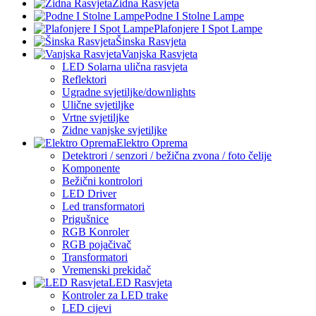
Zidna Rasvjeta
Podne I Stolne Lampe
Plafonjere I Spot Lampe
Šinska Rasvjeta
Vanjska Rasvjeta
LED Solarna ulična rasvjeta
Reflektori
Ugradne svjetiljke/downlights
Ulične svjetiljke
Vrtne svjetiljke
Zidne vanjske svjetiljke
Elektro Oprema
Detektrori / senzori / bežična zvona / foto čelije
Komponente
Bežični kontrolori
LED Driver
Led transformatori
Prigušnice
RGB Konroler
RGB pojačivač
Transformatori
Vremenski prekidač
LED Rasvjeta
Kontroler za LED trake
LED cijevi