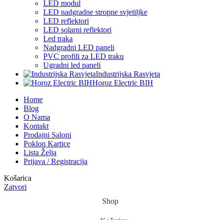
LED modul
LED nadgradne stropne svjetiljke
LED reflektori
LED solarni reflektori
Led traka
Nadgradni LED paneli
PVC profili za LED traku
Ugradni led paneli
Industrijska Rasvjeta
Horoz Electric BIH
Home
Blog
O Nama
Kontakt
Prodajni Saloni
Poklon Kartice
Lista Želja
Prijava / Registracija
Košarica
Zatvori
Shop