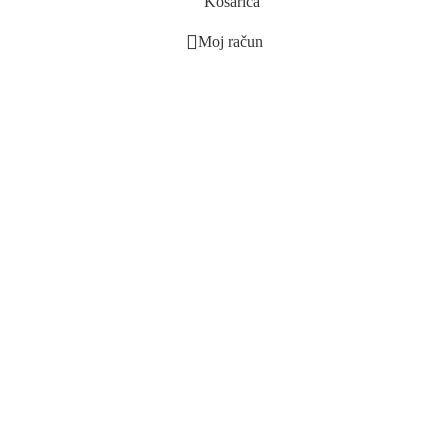
Košarica
Moj račun