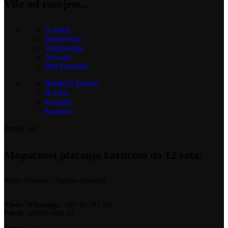
Više od rasvjete...
O nama
Prodavnice
Veleprodaja
Novosti
BM Elektrika
HOROZ Electric
B-Tech
Kontakt
Katalozi
Pratite nas:
Mogućnost plaćanja karticom do 12 rata.
Monri Payment - Sigurno plaćanje!
Viber / Whatsapp:
+387 63 392 505
Email:
info@b-light.ba