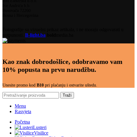
BM Elektrika d.o.o.
Ive Andrića b.b.
Busovača 72260
Bosna i Hercegovina
Fotografije su vizuelni prikaz artikala, i ne moraju odgovarati u
potpunosti.
B-light.ba
bold
media.ba
Kao znak dobrodošlice, odobravamo vam
10% popusta na prvu narudžbu.
Unesite promo kod
B10
pri plaćanju i ostvarite uštedu.
Traži
Menu
Rasvjeta
Početna
Lusteri
Visilice