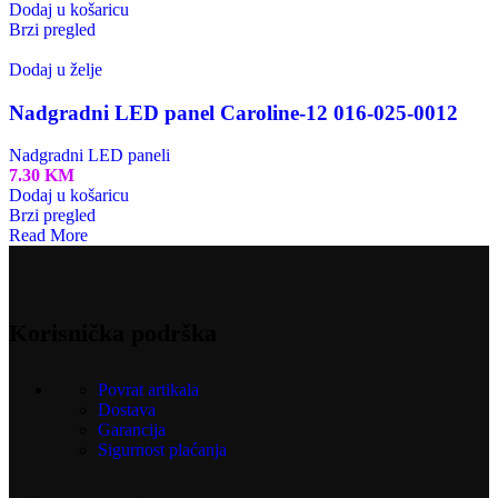
Dodaj u košaricu
Brzi pregled
Dodaj u želje
Nadgradni LED panel Caroline-12 016-025-0012
Nadgradni LED paneli
7.30
KM
Dodaj u košaricu
Brzi pregled
Read More
Korisnička podrška
Povrat artikala
Dostava
Garancija
Sigurnost plaćanja