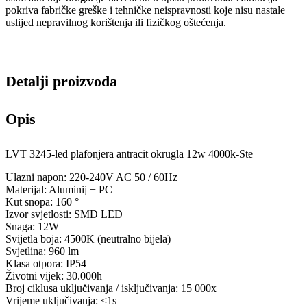
pokriva fabričke greške i tehničke neispravnosti koje nisu nastale
uslijed nepravilnog korištenja ili fizičkog oštećenja.
Detalji proizvoda
Opis
LVT 3245-led plafonjera antracit okrugla 12w 4000k-Ste
Ulazni napon: 220-240V AC 50 / 60Hz
Materijal: Aluminij + PC
Kut snopa: 160 °
Izvor svjetlosti: SMD LED
Snaga: 12W
Svijetla boja: 4500K (neutralno bijela)
Svjetlina: 960 lm
Klasa otpora: IP54
Životni vijek: 30.000h
Broj ciklusa uključivanja / isključivanja: 15 000x
Vrijeme uključivanja: <1s