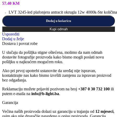
57.40
KM
LVT 3245-led plafonjera antracit okrugla 12w 4000k-Ste količina
Dodaj u košaricu
Kupi odmah
Usporediti
Dodaj u želje
Dostava i povrat robe
U slučaju da pošiljka stigne oštećena, molimo da nam odmah
dostavite fotografije proizvoda kako bismo mogli poslati novu
pošiljku u najkraćem mogućem roku.
Ako pri prvoj upotrebi ustanovite da uređaj nije ispravan,
kontaktirajte nas kako bismo izvršili zamjenu za ispravan proizvod
bez odgađanja.
Reklamaciju možete prijaviti pozivom na broj
+387 0 30 732 100
ili
putem e-maila na
info@b-light.ba
.
Garancija
Većina naših proizvoda dolazi uz garanciju u trajanju od
12 mjeseci
,
osim ako nije drugačije navedeno u opisu proizvoda. Garancija