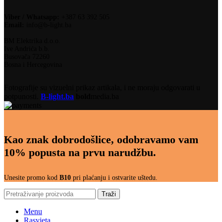
Viber / Whatsapp:
+387 63 392 505
Email:
info@b-light.ba
BM Elektrika d.o.o.
Ive Andrića b.b.
Busovača 72260
Bosna i Hercegovina
Fotografije su vizuelni prikaz artikala, i ne moraju odgovarati u
potpunosti.
B-light.ba
bold
media.ba
Kao znak dobrodošlice, odobravamo vam
10% popusta na prvu narudžbu.
Unesite promo kod
B10
pri plaćanju i ostvarite uštedu.
Traži
Menu
Rasvjeta