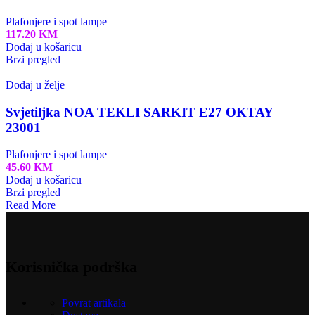
Plafonjere i spot lampe
117.20
KM
Dodaj u košaricu
Brzi pregled
Dodaj u želje
Svjetiljka NOA TEKLI SARKIT E27 OKTAY
23001
Plafonjere i spot lampe
45.60
KM
Dodaj u košaricu
Brzi pregled
Read More
Korisnička podrška
Povrat artikala