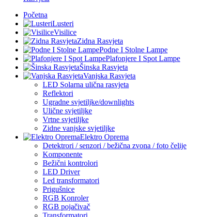
Početna
Lusteri
Visilice
Zidna Rasvjeta
Podne I Stolne Lampe
Plafonjere I Spot Lampe
Šinska Rasvjeta
Vanjska Rasvjeta
LED Solarna ulična rasvjeta
Reflektori
Ugradne svjetiljke/downlights
Ulične svjetiljke
Vrtne svjetiljke
Zidne vanjske svjetiljke
Elektro Oprema
Detektrori / senzori / bežična zvona / foto čelije
Komponente
Bežični kontrolori
LED Driver
Led transformatori
Prigušnice
RGB Konroler
RGB pojačivač
Transformatori