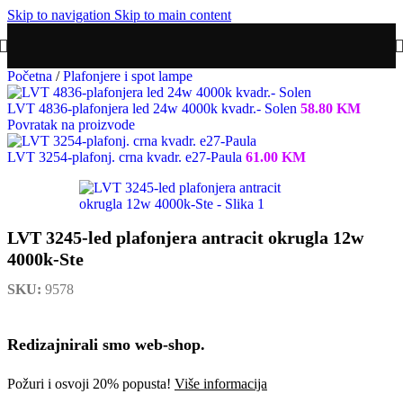
Skip to navigation
Skip to main content
Početna
/
Plafonjere i spot lampe
LVT 4836-plafonjera led 24w 4000k kvadr.- Solen
58.80
KM
Povratak na proizvode
LVT 3254-plafonj. crna kvadr. e27-Paula
61.00
KM
LVT 3245-led plafonjera antracit okrugla 12w
4000k-Ste
SKU:
9578
Redizajnirali smo web-shop.
Požuri i osvoji 20% popusta!
Više informacija