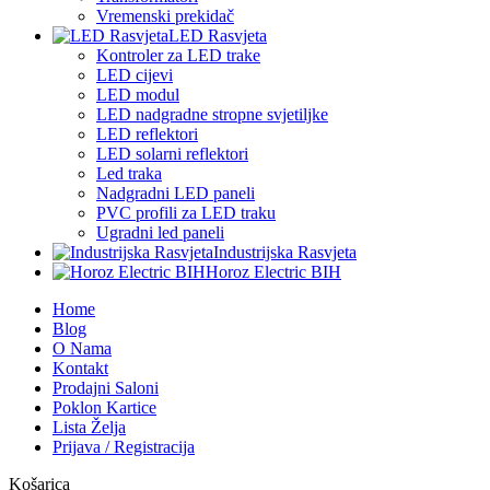
Vremenski prekidač
LED Rasvjeta
Kontroler za LED trake
LED cijevi
LED modul
LED nadgradne stropne svjetiljke
LED reflektori
LED solarni reflektori
Led traka
Nadgradni LED paneli
PVC profili za LED traku
Ugradni led paneli
Industrijska Rasvjeta
Horoz Electric BIH
Home
Blog
O Nama
Kontakt
Prodajni Saloni
Poklon Kartice
Lista Želja
Prijava / Registracija
Košarica