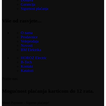
Dostava
Garancija
Sigurnost plaćanja
Više od rasvjete...
O nama
Prodavnice
Veleprodaja
Novosti
BM Elektrika
HOROZ Electric
B-Tech
Kontakt
Katalozi
Pratite nas:
Mogućnost plaćanja karticom do 12 rata.
Monri Payment - Sigurno plaćanje!