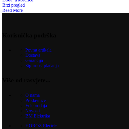
Brzi pregled
Read More
Korisnička podrška
Povrat artikala
Dostava
Garancija
Sigurnost plaćanja
Više od rasvjete...
O nama
Prodavnice
Veleprodaja
Novosti
BM Elektrika
HOROZ Electric