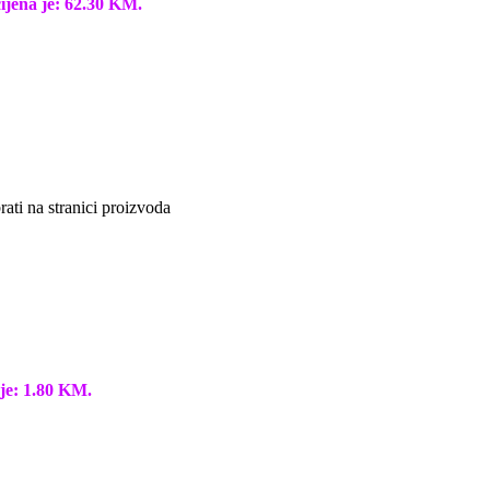
ijena je: 62.30 KM.
ati na stranici proizvoda
je: 1.80 KM.