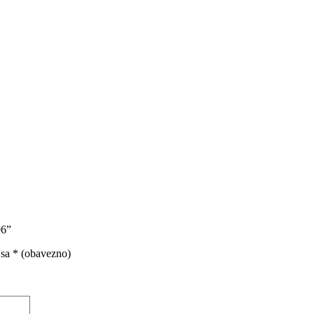
96”
 sa
* (obavezno)