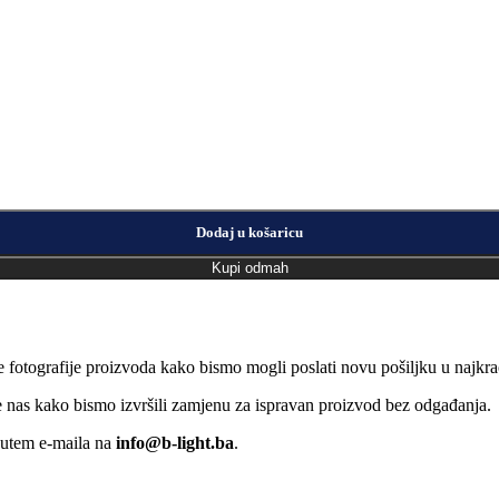
Dodaj u košaricu
Kupi odmah
e fotografije proizvoda kako bismo mogli poslati novu pošiljku u naj
jte nas kako bismo izvršili zamjenu za ispravan proizvod bez odgađanja.
putem e-maila na
info@b-light.ba
.