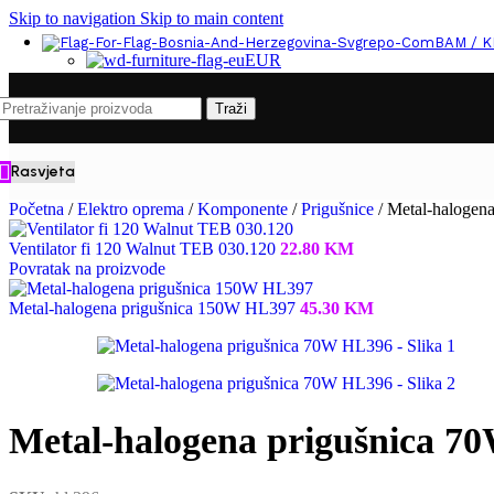
Skip to navigation
Skip to main content
BAM / 
EUR
Traži
Rasvjeta
Početna
/
Elektro oprema
/
Komponente
/
Prigušnice
/
Metal-halogen
Ventilator fi 120 Walnut TEB 030.120
22.80
KM
Povratak na proizvode
Metal-halogena prigušnica 150W HL397
45.30
KM
Metal-halogena prigušnica 