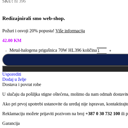
SKU:
hl 396
Redizajnirali smo web-shop.
Požuri i osvoji 20% popusta!
Više informacija
42.00
KM
Metal-halogena prigušnica 70W HL396 količina
Usporediti
Dodaj u želje
Dostava i povrat robe
U slučaju da pošiljka stigne oštećena, molimo da nam odmah dostavit
Ako pri prvoj upotrebi ustanovite da uređaj nije ispravan, kontaktira
Reklamaciju možete prijaviti pozivom na broj
+387 0 30 732 100
ili 
Garancija