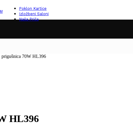
Poklon Kartice
KM
Izložbeni Saloni
Naša Priča
a prigušnica 70W HL396
70W HL396