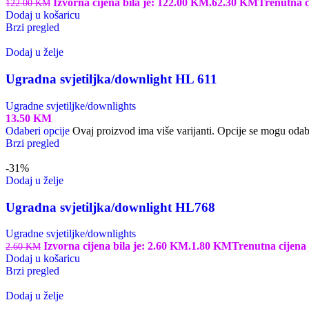
Izvorna cijena bila je: 122.00 KM.
62.30
KM
Trenutna c
122.00
KM
Dodaj u košaricu
Brzi pregled
Dodaj u želje
Ugradna svjetiljka/downlight HL 611
Ugradne svjetiljke/downlights
13.50
KM
Odaberi opcije
Ovaj proizvod ima više varijanti. Opcije se mogu odabr
Brzi pregled
-31%
Dodaj u želje
Ugradna svjetiljka/downlight HL768
Ugradne svjetiljke/downlights
Izvorna cijena bila je: 2.60 KM.
1.80
KM
Trenutna cijena 
2.60
KM
Dodaj u košaricu
Brzi pregled
Dodaj u želje