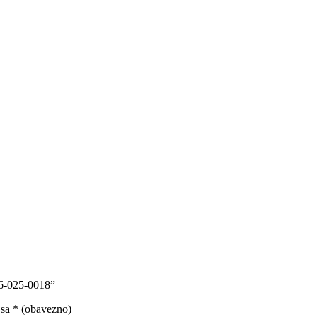
16-025-0018”
 sa
* (obavezno)