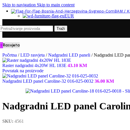
Skip to navigation
Skip to main content
BAM / 
EUR
Traži
Rasvjeta
Početna
/
LED rasvjeta
/
Nadgradni LED paneli
/
Nadgradni LED pan
Raster nadgradni 4x20W HL 183E
43.10
KM
Povratak na proizvode
Nadgradni LED panel Caroline-32 016-025-0032
36.00
KM
Nadgradni LED panel Carolin
SKU:
4561