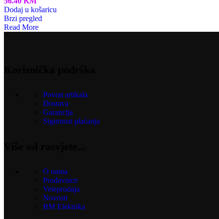
56.40
KM
Dodaj u košaricu
Brzi pregled
Read More
Korisnička podrška
Povrat artikala
Dostava
Garancija
Sigurnost plaćanja
Više od rasvjete...
O nama
Prodavnice
Veleprodaja
Novosti
BM Elektrika