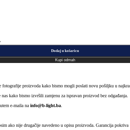
Dodaj u košaricu
Kupi odmah
e fotografije proizvoda kako bismo mogli poslati novu pošiljku u naj
jte nas kako bismo izvršili zamjenu za ispravan proizvod bez odgađanja.
putem e-maila na
info@b-light.ba
.
osim ako nije drugačije navedeno u opisu proizvoda. Garancija pokriva f