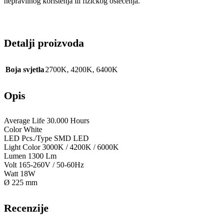
nepravilnog korištenja ili fizičkog oštećenja.
Detalji proizvoda
Boja svjetla
2700K
,
4200K
,
6400K
Opis
Average Life 30.000 Hours
Color White
LED Pcs./Type SMD LED
Light Color 3000K / 4200K / 6000K
Lumen 1300 Lm
Volt 165-260V / 50-60Hz
Watt 18W
Ø 225 mm
Recenzije