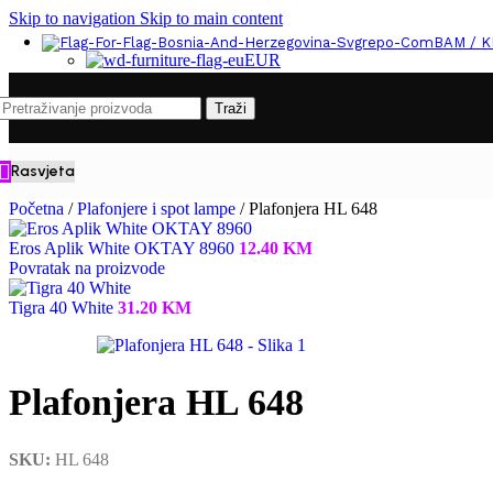
Skip to navigation
Skip to main content
BAM / 
EUR
Traži
Rasvjeta
Početna
/
Plafonjere i spot lampe
/
Plafonjera HL 648
Eros Aplik White OKTAY 8960
12.40
KM
Povratak na proizvode
Tigra 40 White
31.20
KM
Plafonjera HL 648
SKU:
HL 648