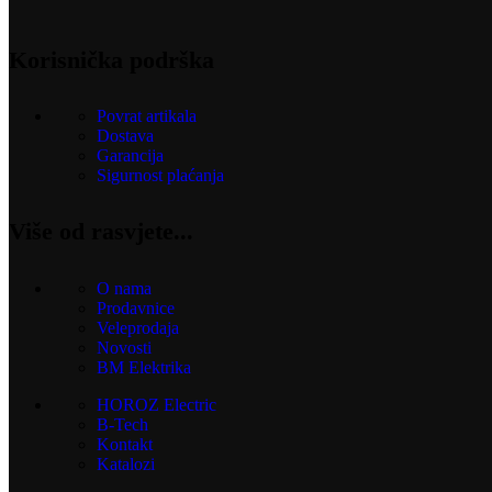
Korisnička podrška
Povrat artikala
Dostava
Garancija
Sigurnost plaćanja
Više od rasvjete...
O nama
Prodavnice
Veleprodaja
Novosti
BM Elektrika
HOROZ Electric
B-Tech
Kontakt
Katalozi