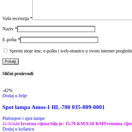
Vaša recenzija
*
Naziv
*
E-pošta
*
Spremi moje ime, e-poštu i web-stranicu u ovom internet pregledn
Slični proizvodi
-42%
Dodaj u želje
Spot lampa Amos-1 HL-700 035-009-0001
Plafonjere i spot lampe
Izvorna cijena bila je: 15.70 KM.
9.10
KM
Trenutna cije
15.70
KM
Dodaj u košaricu