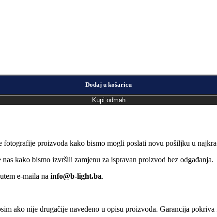
Dodaj u košaricu
Kupi odmah
e fotografije proizvoda kako bismo mogli poslati novu pošiljku u naj
jte nas kako bismo izvršili zamjenu za ispravan proizvod bez odgađanja.
putem e-maila na
info@b-light.ba
.
osim ako nije drugačije navedeno u opisu proizvoda. Garancija pokriva f