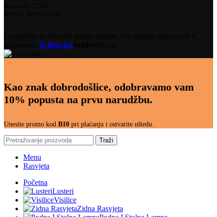
Busovača 72260
Bosna i Hercegovina
Fotografije su vizuelni prikaz artikala, i ne moraju odgovarati u
potpunosti.
B-light.ba
bold
media.ba
Kao znak dobrodošlice, odobravamo vam
10% popusta na prvu narudžbu.
Unesite promo kod
B10
pri plaćanju i ostvarite uštedu.
Traži
Menu
Rasvjeta
Početna
Lusteri
Visilice
Zidna Rasvjeta