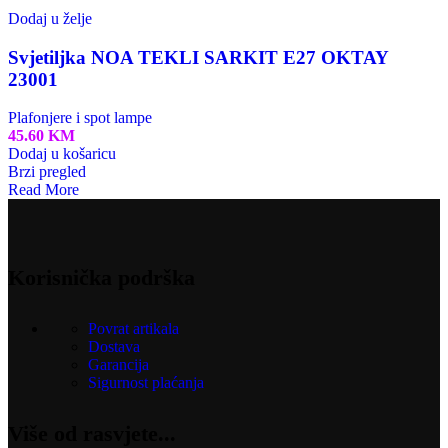
Dodaj u želje
Svjetiljka NOA TEKLI SARKIT E27 OKTAY
23001
Plafonjere i spot lampe
45.60
KM
Dodaj u košaricu
Brzi pregled
Read More
Korisnička podrška
Povrat artikala
Dostava
Garancija
Sigurnost plaćanja
Više od rasvjete...