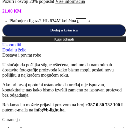
Požuri i osvoji 20% popusta!
Više informacija
21.00
KM
Plafonjera Ilgaz-2 HL 634M količina
Dodaj u košaricu
Kupi odmah
Usporediti
Dodaj u želje
Dostava i povrat robe
U slučaju da pošiljka stigne oštećena, molimo da nam odmah
dostavite fotografije proizvoda kako bismo mogli poslati novu
pošiljku u najkraćem mogućem roku.
Ako pri prvoj upotrebi ustanovite da uređaj nije ispravan,
kontaktirajte nas kako bismo izvršili zamjenu za ispravan proizvod
bez odgađanja.
Reklamaciju možete prijaviti pozivom na broj
+387 0 30 732 100
ili
putem e-maila na
info@b-light.ba
.
Garancija