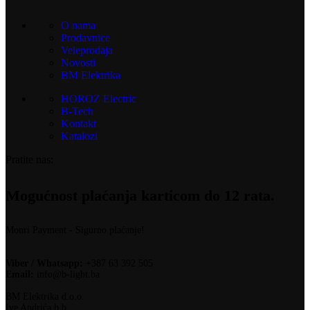
O nama
Prodavnice
Veleprodaja
Novosti
BM Elektrika
HOROZ Electric
B-Tech
Kontakt
Katalozi
Pratite nas:
Mogućnost plaćanja karticom do 12 rata.
Monri Payment - Sigurno plaćanje!
Viber / Whatsapp:
+387 63 392 505
Email:
info@b-light.ba
BM Elektrika d.o.o.
Ive Andrića b.b.