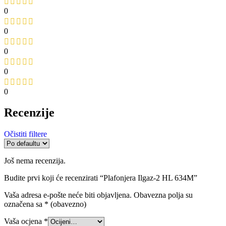
0
0
0
0
0
Recenzije
Očistiti filtere
Još nema recenzija.
Budite prvi koji će recenzirati “Plafonjera Ilgaz-2 HL 634M”
Vaša adresa e-pošte neće biti objavljena.
Obavezna polja su
označena sa
* (obavezno)
Vaša ocjena
*