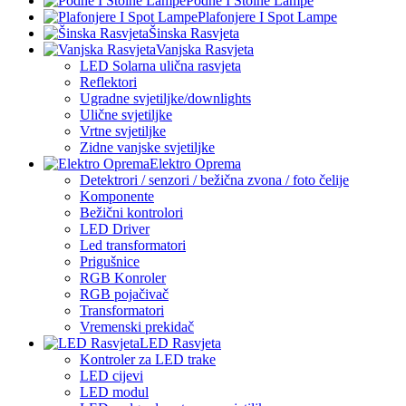
Podne I Stolne Lampe
Plafonjere I Spot Lampe
Šinska Rasvjeta
Vanjska Rasvjeta
LED Solarna ulična rasvjeta
Reflektori
Ugradne svjetiljke/downlights
Ulične svjetiljke
Vrtne svjetiljke
Zidne vanjske svjetiljke
Elektro Oprema
Detektrori / senzori / bežična zvona / foto čelije
Komponente
Bežični kontrolori
LED Driver
Led transformatori
Prigušnice
RGB Konroler
RGB pojačivač
Transformatori
Vremenski prekidač
LED Rasvjeta
Kontroler za LED trake
LED cijevi
LED modul