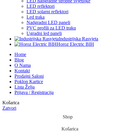
LED nadgradne stropne svjetiljke
LED reflektori
LED solarni reflektori
Led traka
Nadgradni LED paneli
PVC profili za LED traku
Ugradni led paneli
Industrijska Rasvjeta
Horoz Electric BIH
Home
Blog
O Nama
Kontakt
Prodajni Saloni
Poklon Kartice
Lista Želja
Prijava / Registracija
Košarica
Zatvori
Shop
Košarica