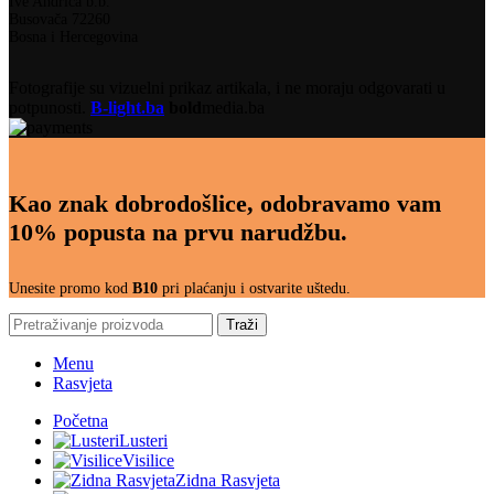
Ive Andrića b.b.
Busovača 72260
Bosna i Hercegovina
Fotografije su vizuelni prikaz artikala, i ne moraju odgovarati u
potpunosti.
B-light.ba
bold
media.ba
Kao znak dobrodošlice, odobravamo vam
10% popusta na prvu narudžbu.
Unesite promo kod
B10
pri plaćanju i ostvarite uštedu.
Traži
Menu
Rasvjeta
Početna
Lusteri
Visilice
Zidna Rasvjeta