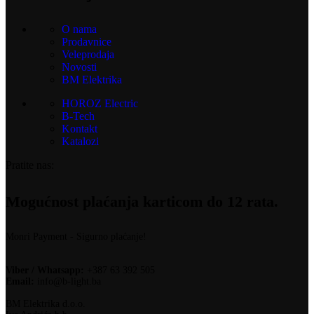
O nama
Prodavnice
Veleprodaja
Novosti
BM Elektrika
HOROZ Electric
B-Tech
Kontakt
Katalozi
Pratite nas:
Mogućnost plaćanja karticom do 12 rata.
Monri Payment - Sigurno plaćanje!
Viber / Whatsapp:
+387 63 392 505
Email:
info@b-light.ba
BM Elektrika d.o.o.