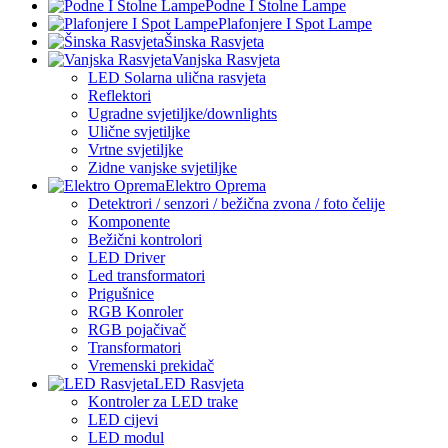
Podne I Stolne Lampe
Plafonjere I Spot Lampe
Šinska Rasvjeta
Vanjska Rasvjeta
LED Solarna ulična rasvjeta
Reflektori
Ugradne svjetiljke/downlights
Ulične svjetiljke
Vrtne svjetiljke
Zidne vanjske svjetiljke
Elektro Oprema
Detektrori / senzori / bežična zvona / foto čelije
Komponente
Bežični kontrolori
LED Driver
Led transformatori
Prigušnice
RGB Konroler
RGB pojačivač
Transformatori
Vremenski prekidač
LED Rasvjeta
Kontroler za LED trake
LED cijevi
LED modul