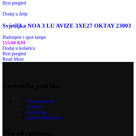
Brzi pregled
Dodaj u želje
Svjetiljka NOA 3 LU AVIZE 3XE27 OKTAY 23003
Plafonjere i spot lampe
155.60
KM
Dodaj u košaricu
Brzi pregled
Read More
Korisnička podrška
Povrat artikala
Dostava
Garancija
Sigurnost plaćanja
Više od rasvjete...