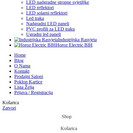
LED nadgradne stropne svjetiljke
LED reflektori
LED solarni reflektori
Led traka
Nadgradni LED paneli
PVC profili za LED traku
Ugradni led paneli
Industrijska Rasvjeta
Horoz Electric BIH
Home
Blog
O Nama
Kontakt
Prodajni Saloni
Poklon Kartice
Lista Želja
Prijava / Registracija
Košarica
Zatvori
Shop
Košarica