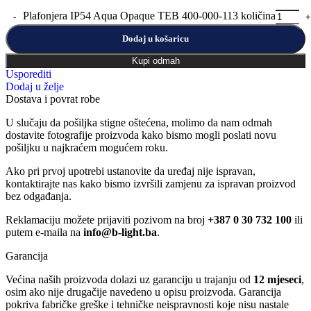
Plafonjera IP54 Aqua Opaque TEB 400-000-113 količina
Dodaj u košaricu
Kupi odmah
Usporediti
Dodaj u želje
Dostava i povrat robe
U slučaju da pošiljka stigne oštećena, molimo da nam odmah
dostavite fotografije proizvoda kako bismo mogli poslati novu
pošiljku u najkraćem mogućem roku.
Ako pri prvoj upotrebi ustanovite da uređaj nije ispravan,
kontaktirajte nas kako bismo izvršili zamjenu za ispravan proizvod
bez odgađanja.
Reklamaciju možete prijaviti pozivom na broj
+387 0 30 732 100
ili
putem e-maila na
info@b-light.ba
.
Garancija
Većina naših proizvoda dolazi uz garanciju u trajanju od
12 mjeseci
,
osim ako nije drugačije navedeno u opisu proizvoda. Garancija
pokriva fabričke greške i tehničke neispravnosti koje nisu nastale