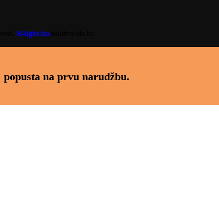
nosti.
B-light.ba
bold
media.ba
 popusta na prvu narudžbu.