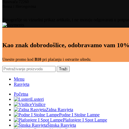
Busovača 72260
Bosna i Hercegovina
Fotografije su vizuelni prikaz artikala, i ne moraju odgovarati u potpu
Kao znak dobrodošlice, odobravamo vam 10%
Unesite promo kod
B10
pri plaćanju i ostvarite uštedu.
Traži
Menu
Rasvjeta
Početna
Lusteri
Visilice
Zidna Rasvjeta
Podne I Stolne Lampe
Plafonjere I Spot Lampe
Šinska Rasvjeta