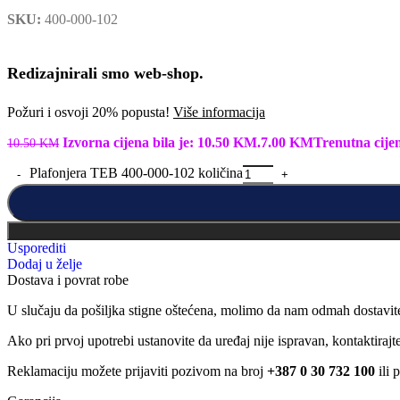
SKU:
400-000-102
Redizajnirali smo web-shop.
Požuri i osvoji 20% popusta!
Više informacija
Izvorna cijena bila je: 10.50 KM.
7.00
KM
Trenutna cije
10.50
KM
Plafonjera TEB 400-000-102 količina
Usporediti
Dodaj u želje
Dostava i povrat robe
U slučaju da pošiljka stigne oštećena, molimo da nam odmah dostavit
Ako pri prvoj upotrebi ustanovite da uređaj nije ispravan, kontaktira
Reklamaciju možete prijaviti pozivom na broj
+387 0 30 732 100
ili 