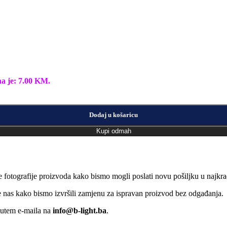
na je: 7.00 KM.
Dodaj u košaricu
Kupi odmah
e fotografije proizvoda kako bismo mogli poslati novu pošiljku u naj
jte nas kako bismo izvršili zamjenu za ispravan proizvod bez odgađanja.
putem e-maila na
info@b-light.ba
.