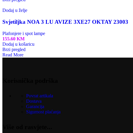
Dodaj u želje
Svjetiljka NOA 3 LU AVIZE 3XE27 OKTAY 23003
Plafonjere i spot lampe
155.60
KM
Dodaj u košaricu
Brzi pregled
Read More
Korisnička podrška
Povrat artikala
Dostava
Garancija
Sigurnost plaćanja
Više od rasvjete...