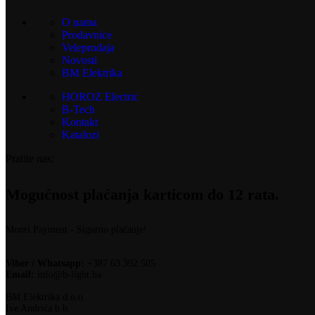
O nama
Prodavnice
Veleprodaja
Novosti
BM Elektrika
HOROZ Electric
B-Tech
Kontakt
Katalozi
Pratite nas:
Mogućnost plaćanja karticom do 12 rata.
Monri Payment - Sigurno plaćanje!
Viber / Whatsapp:
+387 63 392 505
Email:
info@b-light.ba
BM Elektrika d.o.o.
Ive Andrića b.b.