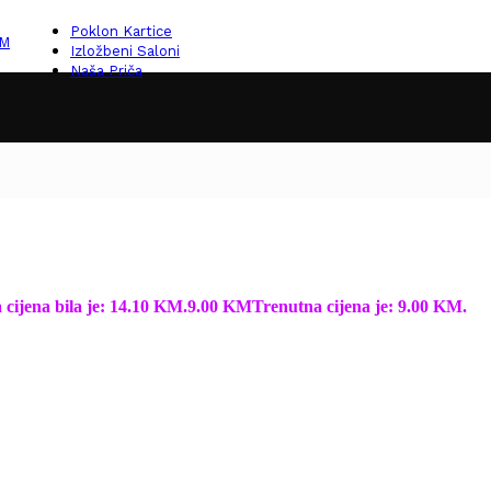
Poklon Kartice
KM
Izložbeni Saloni
Naša Priča
 cijena bila je: 14.10 KM.
9.00
KM
Trenutna cijena je: 9.00 KM.