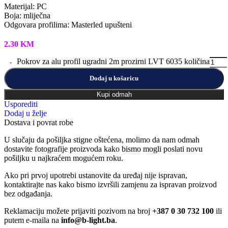
Materijal: PC
Boja: mliječna
Odgovara profilima: Masterled upušteni
2.30
KM
Pokrov za alu profil ugradni 2m prozirni LVT 6035 količina
Dodaj u košaricu
Kupi odmah
Usporediti
Dodaj u želje
Dostava i povrat robe
U slučaju da pošiljka stigne oštećena, molimo da nam odmah
dostavite fotografije proizvoda kako bismo mogli poslati novu
pošiljku u najkraćem mogućem roku.
Ako pri prvoj upotrebi ustanovite da uređaj nije ispravan,
kontaktirajte nas kako bismo izvršili zamjenu za ispravan proizvod
bez odgađanja.
Reklamaciju možete prijaviti pozivom na broj
+387 0 30 732 100
ili
putem e-maila na
info@b-light.ba
.