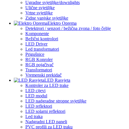
Ugradne svjetiljke/downlights
Ulične svjetiljke
Vrtne svjetiljke
Zidne vanjske svjetiljke
Elektro Oprema
Detektrori / senzori / bežična zvona / foto čelije
Komponente
Bežični kontrolori
LED Driver
Led transformatori
Prigušnice
RGB Konroler
RGB pojačivač
Transformatori
Vremenski prekidač
LED Rasvjeta
Kontroler za LED trake
LED cijevi
LED modul
LED nadgradne stropne svjetiljke
LED reflektori
LED solarni reflektori
Led traka
Nadgradni LED paneli
PVC profili za LED traku