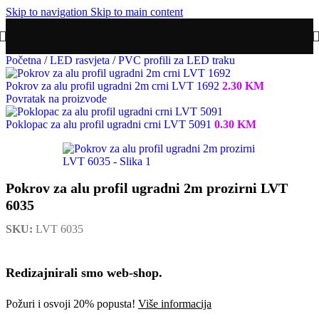
Skip to navigation
Skip to main content
Početna
/
LED rasvjeta
/
PVC profili za LED traku
Pokrov za alu profil ugradni 2m crni LVT 1692
2.30
KM
Povratak na proizvode
Poklopac za alu profil ugradni crni LVT 5091
0.30
KM
Pokrov za alu profil ugradni 2m prozirni LVT
6035
SKU:
LVT 6035
Redizajnirali smo web-shop.
Požuri i osvoji 20% popusta!
Više informacija