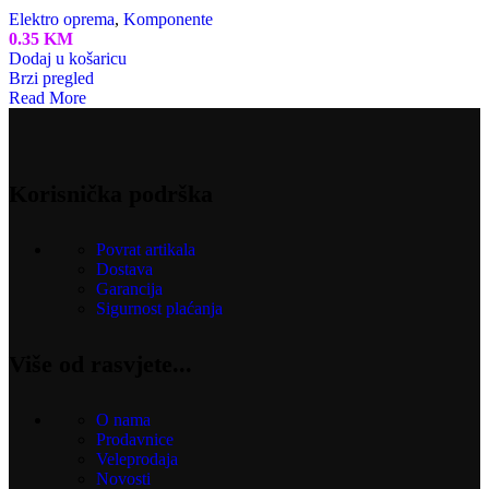
Elektro oprema
,
Komponente
0.35
KM
Dodaj u košaricu
Brzi pregled
Read More
Korisnička podrška
Povrat artikala
Dostava
Garancija
Sigurnost plaćanja
Više od rasvjete...
O nama
Prodavnice
Veleprodaja
Novosti