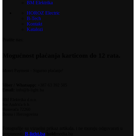
BM Elektrika
HOROZ Electric
B-Tech
Kontakt
Katalozi
Pratite nas:
Mogućnost plaćanja karticom do 12 rata.
Monri Payment - Sigurno plaćanje!
Viber / Whatsapp:
+387 63 392 505
Email:
info@b-light.ba
BM Elektrika d.o.o.
Ive Andrića b.b.
Busovača 72260
Bosna i Hercegovina
Fotografije su vizuelni prikaz artikala, i ne moraju odgovarati u
potpunosti.
B-light.ba
bold
media.ba