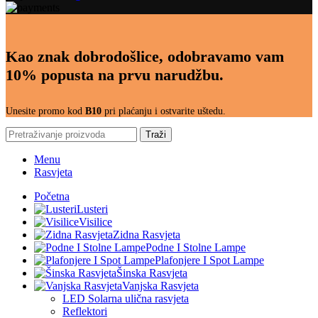
Kao znak dobrodošlice, odobravamo vam
10% popusta na prvu narudžbu.
Unesite promo kod
B10
pri plaćanju i ostvarite uštedu.
Traži
Menu
Rasvjeta
Početna
Lusteri
Visilice
Zidna Rasvjeta
Podne I Stolne Lampe
Plafonjere I Spot Lampe
Šinska Rasvjeta
Vanjska Rasvjeta
LED Solarna ulična rasvjeta
Reflektori