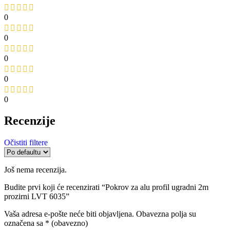
0
0
0
0
0
Recenzije
Očistiti filtere
Još nema recenzija.
Budite prvi koji će recenzirati “Pokrov za alu profil ugradni 2m
prozirni LVT 6035”
Vaša adresa e-pošte neće biti objavljena.
Obavezna polja su
označena sa
* (obavezno)