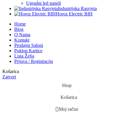
Ugradni led paneli
Industrijska Rasvjeta
Horoz Electric BIH
Home
Blog
O Nama
Kontakt
Prodajni Saloni
Poklon Kartice
Lista Želja
Prijava / Registracija
Košarica
Zatvori
Shop
Košarica
Moj račun