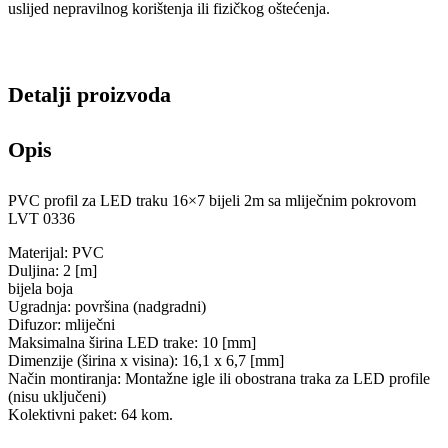
uslijed nepravilnog korištenja ili fizičkog oštećenja.
Detalji proizvoda
Opis
PVC profil za LED traku 16×7 bijeli 2m sa mliječnim pokrovom
LVT 0336
Materijal: PVC
Duljina: 2 [m]
bijela boja
Ugradnja: površina (nadgradni)
Difuzor: mliječni
Maksimalna širina LED trake: 10 [mm]
Dimenzije (širina x visina): 16,1 x 6,7 [mm]
Način montiranja: Montažne igle ili obostrana traka za LED profile
(nisu uključeni)
Kolektivni paket: 64 kom.