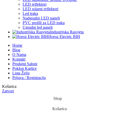
LED reflektori
LED solarni reflektori
Led traka
Nadgradni LED paneli
PVC profili za LED traku
Ugradni led paneli
Industrijska Rasvjeta
Horoz Electric BIH
Home
Blog
O Nama
Kontakt
Prodajni Saloni
Poklon Kartice
Lista Želja
Prijava / Registracija
Košarica
Zatvori
Shop
Košarica