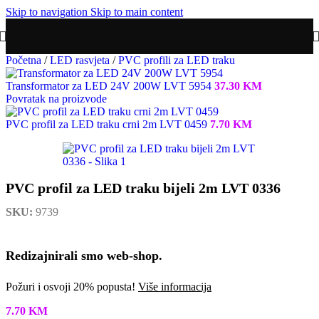
Skip to navigation
Skip to main content
Početna
/
LED rasvjeta
/
PVC profili za LED traku
Transformator za LED 24V 200W LVT 5954
37.30
KM
Povratak na proizvode
PVC profil za LED traku crni 2m LVT 0459
7.70
KM
PVC profil za LED traku bijeli 2m LVT 0336
SKU:
9739
Redizajnirali smo web-shop.
Požuri i osvoji 20% popusta!
Više informacija
7.70
KM