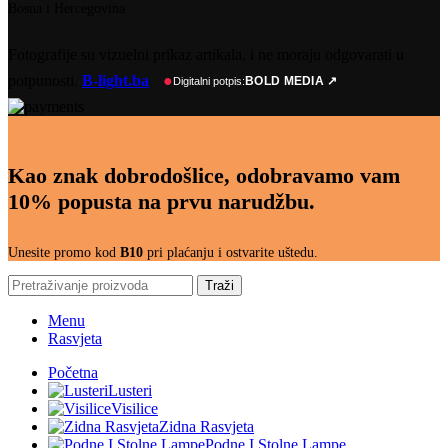
Bosna i Hercegovina
Fotografije su vizuelni prikaz artikala, i ne moraju odgovarati u
potpunosti.
B-light.ba
●
BOLD MEDIA ↗
Digitalni potpis:
Kao znak dobrodošlice, odobravamo vam
10% popusta na prvu narudžbu.
Unesite promo kod
B10
pri plaćanju i ostvarite uštedu.
Traži
Menu
Rasvjeta
Početna
Lusteri
Visilice
Zidna Rasvjeta
Podne I Stolne Lampe