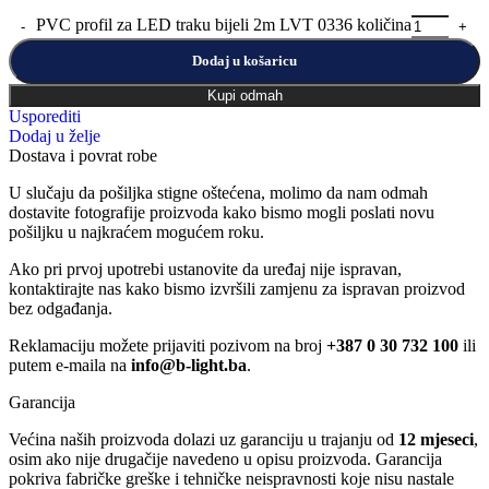
PVC profil za LED traku bijeli 2m LVT 0336 količina
Dodaj u košaricu
Kupi odmah
Usporediti
Dodaj u želje
Dostava i povrat robe
U slučaju da pošiljka stigne oštećena, molimo da nam odmah
dostavite fotografije proizvoda kako bismo mogli poslati novu
pošiljku u najkraćem mogućem roku.
Ako pri prvoj upotrebi ustanovite da uređaj nije ispravan,
kontaktirajte nas kako bismo izvršili zamjenu za ispravan proizvod
bez odgađanja.
Reklamaciju možete prijaviti pozivom na broj
+387 0 30 732 100
ili
putem e-maila na
info@b-light.ba
.
Garancija
Većina naših proizvoda dolazi uz garanciju u trajanju od
12 mjeseci
,
osim ako nije drugačije navedeno u opisu proizvoda. Garancija
pokriva fabričke greške i tehničke neispravnosti koje nisu nastale