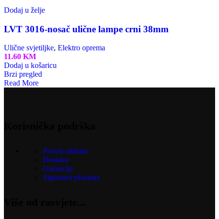
Dodaj u želje
LVT 3016-nosač ulične lampe crni 38mm
Ulične svjetiljke
,
Elektro oprema
11.60
KM
Dodaj u košaricu
Brzi pregled
Read More
Korisnička podrška
Povrat artikala
Dostava
Garancija
Sigurnost plaćanja
Više od rasvjete...