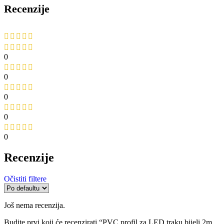
Recenzije
0
0
0
0
0
Recenzije
Očistiti filtere
Još nema recenzija.
Budite prvi koji će recenzirati “PVC profil za LED traku bijeli 2m