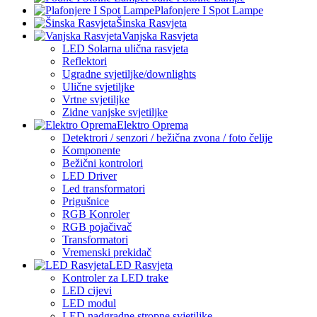
Plafonjere I Spot Lampe
Šinska Rasvjeta
Vanjska Rasvjeta
LED Solarna ulična rasvjeta
Reflektori
Ugradne svjetiljke/downlights
Ulične svjetiljke
Vrtne svjetiljke
Zidne vanjske svjetiljke
Elektro Oprema
Detektrori / senzori / bežična zvona / foto čelije
Komponente
Bežični kontrolori
LED Driver
Led transformatori
Prigušnice
RGB Konroler
RGB pojačivač
Transformatori
Vremenski prekidač
LED Rasvjeta
Kontroler za LED trake
LED cijevi
LED modul
LED nadgradne stropne svjetiljke