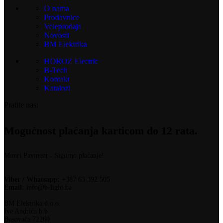
O nama
Prodavnice
Veleprodaja
Novosti
BM Elektrika
HOROZ Electric
B-Tech
Kontakt
Katalozi
Pratite nas:
Mogućnost plaćanja karticom do 12 rata.
Monri Payment - Sigurno plaćanje!
Viber / Whatsapp:
+387 63 392 505
Email:
info@b-light.ba
BM Elektrika d.o.o.
Ive Andrića b.b.
Busovača 72260