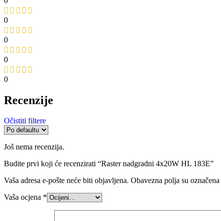
0
0
0
0
0
Recenzije
Očistiti filtere
Još nema recenzija.
Budite prvi koji će recenzirati “Raster nadgradni 4x20W HL 183E”
Vaša adresa e-pošte neće biti objavljena.
Obavezna polja su označena
Vaša ocjena
*