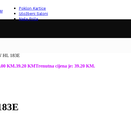
Poklon Kartice
KM
Izložbeni Saloni
Naša Priča
0W HL 183E
49.00 KM.
39.20
KM
Trenutna cijena je: 39.20 KM.
183E