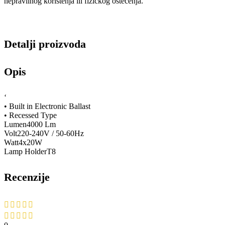
nepravilnog korištenja ili fizičkog oštećenja.
Detalji proizvoda
Opis
‘
• Built in Electronic Ballast
• Recessed Type
Lumen4000 Lm
Volt220-240V / 50-60Hz
Watt4x20W
Lamp HolderT8
Recenzije