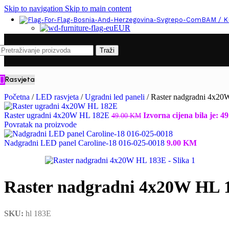
Skip to navigation
Skip to main content
BAM / 
EUR
Traži
Rasvjeta
Početna
/
LED rasvjeta
/
Ugradni led paneli
/
Raster nadgradni 4x2
Raster ugradni 4x20W HL 182E
Izvorna cijena bila je: 
49.00
KM
Povratak na proizvode
Nadgradni LED panel Caroline-18 016-025-0018
9.00
KM
Raster nadgradni 4x20W HL 
SKU:
hl 183E