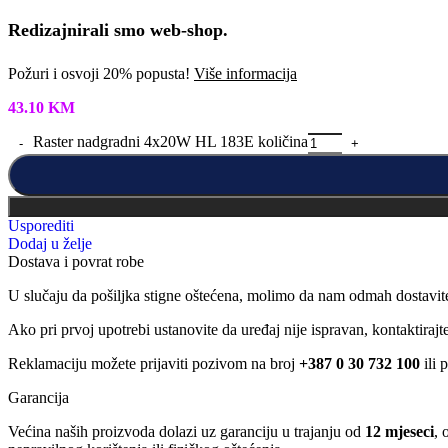
Redizajnirali smo web-shop.
Požuri i osvoji 20% popusta!
Više informacija
43.10
KM
Raster nadgradni 4x20W HL 183E količina
Usporediti
Dodaj u želje
Dostava i povrat robe
U slučaju da pošiljka stigne oštećena, molimo da nam odmah dostavit
Ako pri prvoj upotrebi ustanovite da uređaj nije ispravan, kontaktira
Reklamaciju možete prijaviti pozivom na broj
+387 0 30 732 100
ili 
Garancija
Većina naših proizvoda dolazi uz garanciju u trajanju od
12 mjeseci
, 