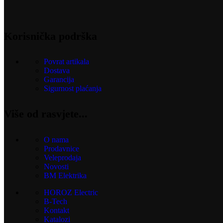
Korisnička podrška
Povrat artikala
Dostava
Garancija
Sigurnost plaćanja
Više od rasvjete...
O nama
Prodavnice
Veleprodaja
Novosti
BM Elektrika
HOROZ Electric
B-Tech
Kontakt
Katalozi