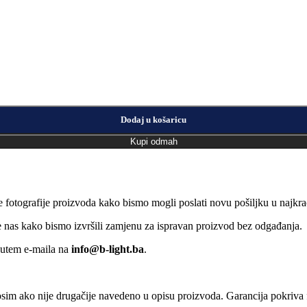
Dodaj u košaricu
Kupi odmah
e fotografije proizvoda kako bismo mogli poslati novu pošiljku u naj
jte nas kako bismo izvršili zamjenu za ispravan proizvod bez odgađanja.
putem e-maila na
info@b-light.ba
.
osim ako nije drugačije navedeno u opisu proizvoda. Garancija pokriva f