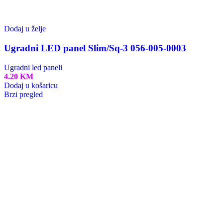
BM Elektrika
HOROZ Electric
B-Tech
Kontakt
Katalozi
Pratite nas:
Mogućnost plaćanja karticom do 12 rata.
Monri Payment - Sigurno plaćanje!
Viber / Whatsapp:
+387 63 392 505
Email:
info@b-light.ba
BM Elektrika d.o.o.
Ive Andrića b.b.
Busovača 72260
Bosna i Hercegovina
Fotografije su vizuelni prikaz artikala, i ne moraju odgovarati u
potpunosti.
B-light.ba
bold
media.ba