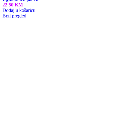
Ugradni led paneli
Industrijska Rasvjeta
Horoz Electric BIH
Home
Blog
O Nama
Kontakt
Prodajni Saloni
Poklon Kartice
Lista Želja
Prijava / Registracija
Košarica
Zatvori
Shop
Košarica
Moj račun