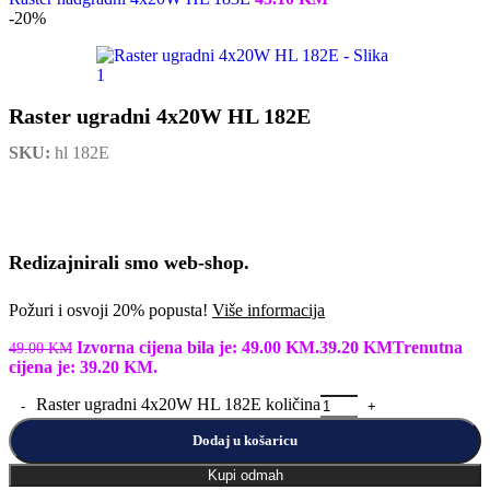
Izvorna cijena bila je: 49.00 KM.
39.20
KM
Trenutna
49.00
KM
cijena je: 39.20 KM.
Raster ugradni 4x20W HL 182E količina
Dodaj u košaricu
Kupi odmah
Usporediti
Dodaj u želje
Dostava i povrat robe
U slučaju da pošiljka stigne oštećena, molimo da nam odmah
dostavite fotografije proizvoda kako bismo mogli poslati novu
pošiljku u najkraćem mogućem roku.
Ako pri prvoj upotrebi ustanovite da uređaj nije ispravan,
kontaktirajte nas kako bismo izvršili zamjenu za ispravan proizvod
bez odgađanja.
Reklamaciju možete prijaviti pozivom na broj
+387 0 30 732 100
ili
putem e-maila na
info@b-light.ba
.
Garancija
Većina naših proizvoda dolazi uz garanciju u trajanju od
12 mjeseci
,