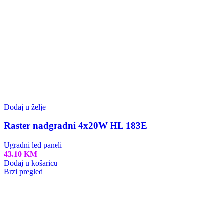
Kao znak dobrodošlice, odobravamo vam
10% popusta na prvu narudžbu.
Unesite promo kod
B10
pri plaćanju i ostvarite uštedu.
Traži
Menu
Rasvjeta
Početna
Lusteri
Visilice
Zidna Rasvjeta
Podne I Stolne Lampe
Plafonjere I Spot Lampe
Šinska Rasvjeta
Vanjska Rasvjeta
LED Solarna ulična rasvjeta
Reflektori