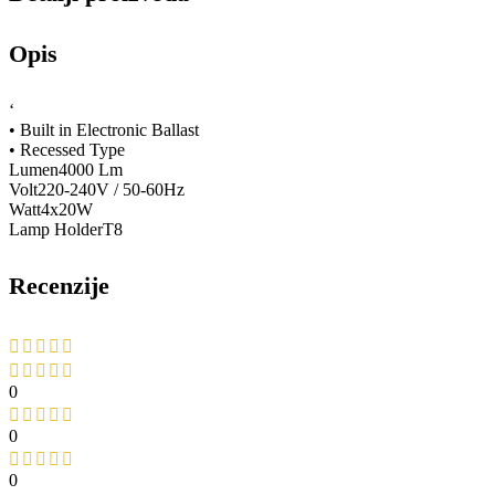
0
0
0
0
0
Recenzije
Očistiti filtere
Još nema recenzija.
Budite prvi koji će recenzirati “Raster ugradni 4x20W HL 182E”
Vaša adresa e-pošte neće biti objavljena.
Obavezna polja su
označena sa
* (obavezno)