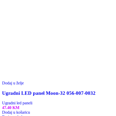
Brzi pregled
Dodaj u želje
Raster ugradni 2x20W HL 180
Ugradni led paneli
22.50
KM
Dodaj u košaricu
Brzi pregled
Dodaj u želje
Ugradni LED panel Slim-18 056-003-0018
Ugradni led paneli
10.90
KM
Dodaj u košaricu
Brzi pregled
Dodaj u želje
Ugradni LED panel Slim-12 056-003-0012