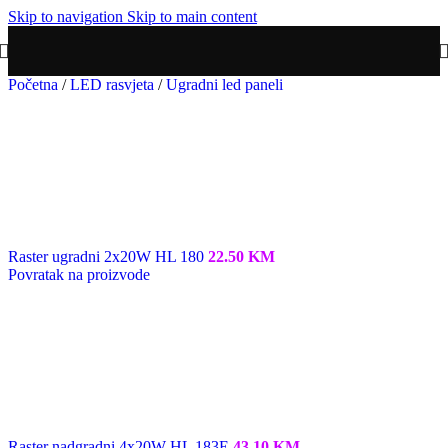
Skip to navigation
Skip to main content
Početna
/
LED rasvjeta
/
Ugradni led paneli
Raster ugradni 2x20W HL 180
22.50
KM
Povratak na proizvode
Raster nadgradni 4x20W HL 183E
43.10
KM
-20%
Raster ugradni 4x20W HL 182E
SKU:
hl 182E
Redizajnirali smo web-shop.
Požuri i osvoji 20% popusta!
Više informacija