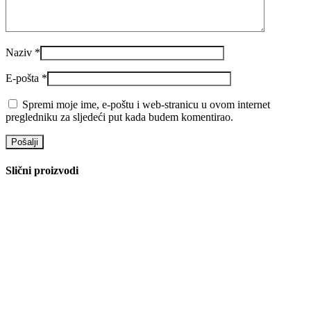
Ugradni LED panel Moon-32 056-007-0032
Ugradni led paneli
47.40
KM
Dodaj u košaricu
Brzi pregled
Dodaj u želje
Ugradni LED panel Slim/Sq-3 056-005-0003
Ugradni led paneli
4.20
KM
Dodaj u košaricu
Brzi pregled
Dodaj u želje
Raster nadgradni 4x20W HL 183E
Ugradni led paneli
43.10
KM
Dodaj u košaricu