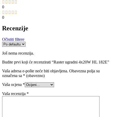
Vaša ocjena
*
Vaša recenzija
*
Naziv
*
E-pošta
*
Spremi moje ime, e-poštu i web-stranicu u ovom internet
pregledniku za sljedeći put kada budem komentirao.
Slični proizvodi
Dodaj u želje