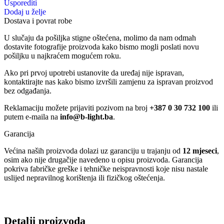
osim ako nije drugačije navedeno u opisu proizvoda. Garancija
pokriva fabričke greške i tehničke neispravnosti koje nisu nastale
uslijed nepravilnog korištenja ili fizičkog oštećenja.
Detalji proizvoda
Opis
‘
• Built in Electronic Ballast
• Recessed Type
Lumen4000 Lm
Volt220-240V / 50-60Hz
Watt4x20W
Lamp HolderT8
Recenzije