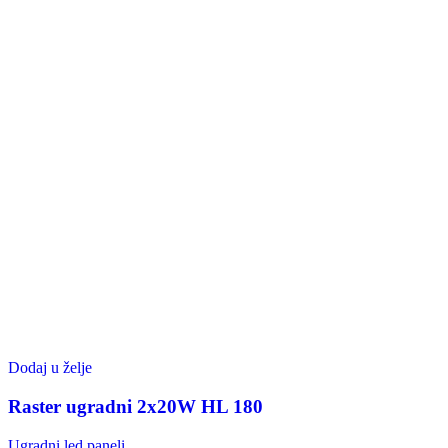
Ugradne svjetiljke/downlights
Ulične svjetiljke
Vrtne svjetiljke
Zidne vanjske svjetiljke
Elektro Oprema
Detektrori / senzori / bežična zvona / foto čelije
Komponente
Bežični kontrolori
LED Driver
Led transformatori
Prigušnice
RGB Konroler
RGB pojačivač
Transformatori
Vremenski prekidač
LED Rasvjeta
Kontroler za LED trake
LED cijevi
LED modul
LED nadgradne stropne svjetiljke
LED reflektori
LED solarni reflektori
Led traka
Nadgradni LED paneli
PVC profili za LED traku