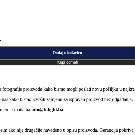
Dodaj u košaricu
Kupi odmah
e fotografije proizvoda kako bismo mogli poslati novu pošiljku u naj
jte nas kako bismo izvršili zamjenu za ispravan proizvod bez odgađanja.
putem e-maila na
info@b-light.ba
.
osim ako nije drugačije navedeno u opisu proizvoda. Garancija pokriva f