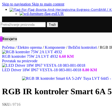
Skip to navigation
Skip to main content
BAM / 
EUR
Traži
Rasvjeta
Početna
/
Elektro oprema
/
Komponente
/
Bežični kontrolori
/
RGB IR
RGB kontroler 75W 2A LVT 4932
6.60
KM
Povratak na proizvode
LED Driver 18W IP67 VESTA-18 083-001-0018
8.80
KM
RGB IR kontroler Smart 6A 
SKU:
9716