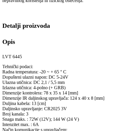
nepravilnog korištenja ili fizičkog oštećenja.
Detalji proizvoda
Opis
LVT 6445
Tehnički podaci:
Radna temperatura: -20 ~ + 65 ° C
Dopušteni ulazni napon: DC 5-24V
Ulazna utičnica: DC 2,1 / 5,5 mm
Izlazna utičnica: 4-polno (+ GRB)
Dimenzije kontrolera: 78 x 35 x 14 [mm]
Dimenzije IR daljinskog upravljača: 124 x 40 x 8 [mm]
Duljina kabela: 13 [cm]
Daljinsko upravljanje: CR2025 3V
Broj kanala: 3
Snaga maks. : 72W (12V); 144 W (24 V)
Intenzitet max. : 6A
Način komunikacije s upravljačem: