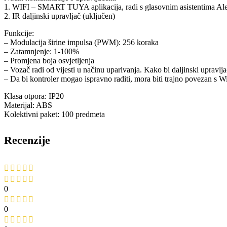
1. WIFI – SMART TUYA aplikacija, radi s glasovnim asistentima Alexa,
2. IR daljinski upravljač (uključen)
Funkcije:
– Modulacija širine impulsa (PWM): 256 koraka
– Zatamnjenje: 1-100%
– Promjena boja osvjetljenja
– Vozač radi od vijesti u načinu uparivanja. Kako bi daljinski upravl
– Da bi kontroler mogao ispravno raditi, mora biti trajno povezan s 
Klasa otpora: IP20
Materijal: ABS
Kolektivni paket: 100 predmeta
Recenzije
0
0