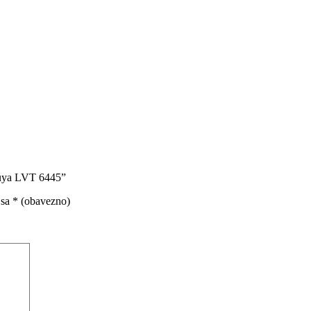
 Tuya LVT 6445”
 sa
* (obavezno)