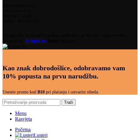
BM Elektrika d.o.o.
Ive Andrića b.b.
Busovača 72260
Bosna i Hercegovina
Fotografije su vizuelni prikaz artikala, i ne moraju odgovarati u
potpunosti.
B-light.ba
bold
media.ba
Kao znak dobrodošlice, odobravamo vam
10% popusta na prvu narudžbu.
Unesite promo kod
B10
pri plaćanju i ostvarite uštedu.
Traži
Menu
Rasvjeta
Početna
Lusteri