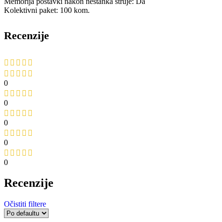
Memorija postavki nakon nestanka struje: Da
Kolektivni paket: 100 kom.
Recenzije
0
0
0
0
0
Recenzije
Očistiti filtere