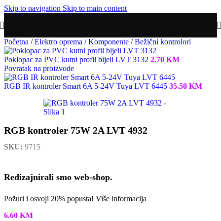
Skip to navigation
Skip to main content
Početna
/
Elektro oprema
/
Komponente
/
Bežični kontrolori
Poklopac za PVC kutni profil bijeli LVT 3132
2.70
KM
Povratak na proizvode
RGB IR kontroler Smart 6A 5-24V Tuya LVT 6445
35.50
KM
RGB kontroler 75W 2A LVT 4932
SKU:
9715
Redizajnirali smo web-shop.
Požuri i osvoji 20% popusta!
Više informacija
6.60
KM