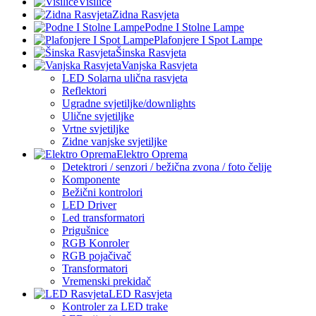
Visilice
Zidna Rasvjeta
Podne I Stolne Lampe
Plafonjere I Spot Lampe
Šinska Rasvjeta
Vanjska Rasvjeta
LED Solarna ulična rasvjeta
Reflektori
Ugradne svjetiljke/downlights
Ulične svjetiljke
Vrtne svjetiljke
Zidne vanjske svjetiljke
Elektro Oprema
Detektrori / senzori / bežična zvona / foto čelije
Komponente
Bežični kontrolori
LED Driver
Led transformatori
Prigušnice
RGB Konroler
RGB pojačivač
Transformatori
Vremenski prekidač
LED Rasvjeta
Kontroler za LED trake