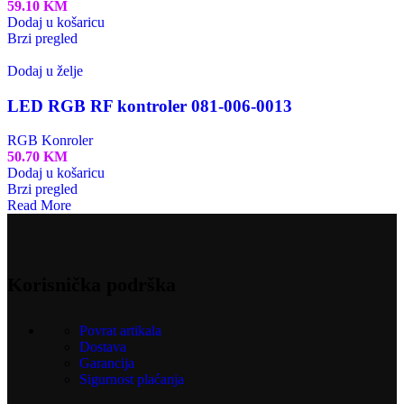
59.10
KM
Dodaj u košaricu
Brzi pregled
Dodaj u želje
LED RGB RF kontroler 081-006-0013
RGB Konroler
50.70
KM
Dodaj u košaricu
Brzi pregled
Read More
Korisnička podrška
Povrat artikala
Dostava
Garancija
Sigurnost plaćanja