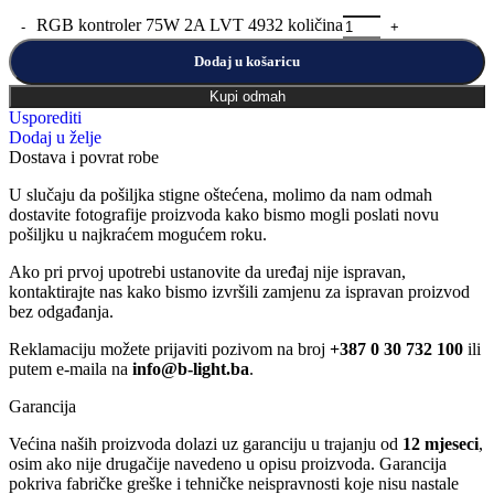
RGB kontroler 75W 2A LVT 4932 količina
Dodaj u košaricu
Kupi odmah
Usporediti
Dodaj u želje
Dostava i povrat robe
U slučaju da pošiljka stigne oštećena, molimo da nam odmah
dostavite fotografije proizvoda kako bismo mogli poslati novu
pošiljku u najkraćem mogućem roku.
Ako pri prvoj upotrebi ustanovite da uređaj nije ispravan,
kontaktirajte nas kako bismo izvršili zamjenu za ispravan proizvod
bez odgađanja.
Reklamaciju možete prijaviti pozivom na broj
+387 0 30 732 100
ili
putem e-maila na
info@b-light.ba
.
Garancija
Većina naših proizvoda dolazi uz garanciju u trajanju od
12 mjeseci
,
osim ako nije drugačije navedeno u opisu proizvoda. Garancija
pokriva fabričke greške i tehničke neispravnosti koje nisu nastale