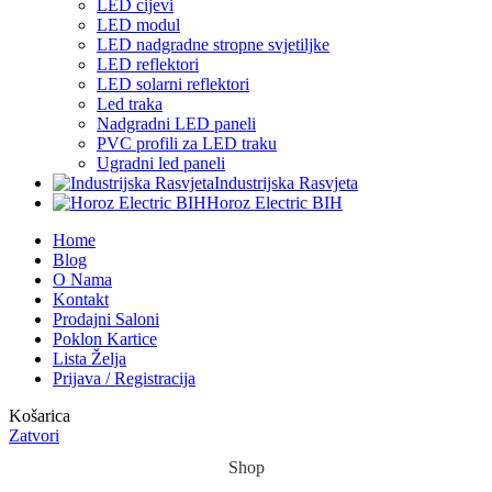
LED cijevi
LED modul
LED nadgradne stropne svjetiljke
LED reflektori
LED solarni reflektori
Led traka
Nadgradni LED paneli
PVC profili za LED traku
Ugradni led paneli
Industrijska Rasvjeta
Horoz Electric BIH
Home
Blog
O Nama
Kontakt
Prodajni Saloni
Poklon Kartice
Lista Želja
Prijava / Registracija
Košarica
Zatvori
Shop