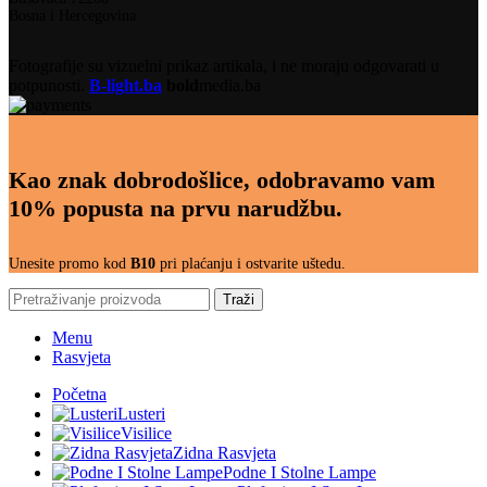
Bosna i Hercegovina
Fotografije su vizuelni prikaz artikala, i ne moraju odgovarati u
potpunosti.
B-light.ba
bold
media.ba
Kao znak dobrodošlice, odobravamo vam
10% popusta na prvu narudžbu.
Unesite promo kod
B10
pri plaćanju i ostvarite uštedu.
Traži
Menu
Rasvjeta
Početna
Lusteri
Visilice
Zidna Rasvjeta
Podne I Stolne Lampe