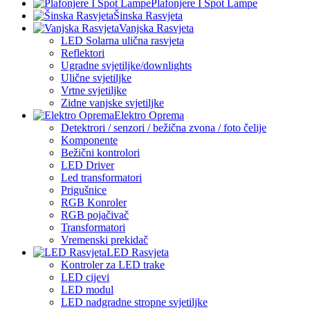
Plafonjere I Spot Lampe
Šinska Rasvjeta
Vanjska Rasvjeta
LED Solarna ulična rasvjeta
Reflektori
Ugradne svjetiljke/downlights
Ulične svjetiljke
Vrtne svjetiljke
Zidne vanjske svjetiljke
Elektro Oprema
Detektrori / senzori / bežična zvona / foto čelije
Komponente
Bežični kontrolori
LED Driver
Led transformatori
Prigušnice
RGB Konroler
RGB pojačivač
Transformatori
Vremenski prekidač
LED Rasvjeta
Kontroler za LED trake
LED cijevi
LED modul
LED nadgradne stropne svjetiljke