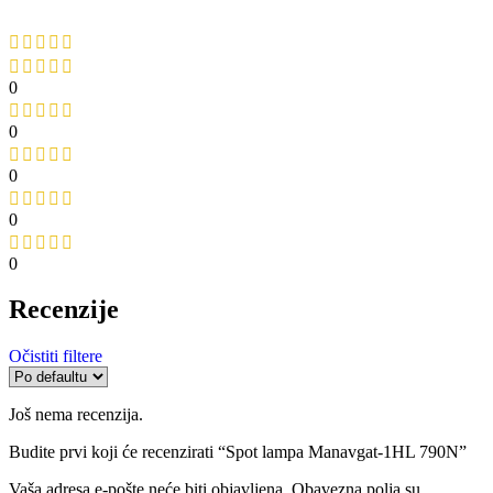
0
0
0
0
0
Recenzije
Očistiti filtere
Još nema recenzija.
Budite prvi koji će recenzirati “Spot lampa Manavgat-1HL 790N”
Vaša adresa e-pošte neće biti objavljena.
Obavezna polja su