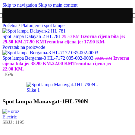
Skip to navigation
Skip to main content
Početna
/
Plafonjere i spot lampe
Spot lampa Dalayan-2 HL 781
Izvorna cijena bila je:
29.50
KM
29.50 KM.
17.90
KM
Trenutna cijena je: 17.90 KM.
Povratak na proizvode
Spot lampa Bergama-3 HL-7172 035-002-0003
Izvorna
38.90
KM
cijena bila je: 38.90 KM.
22.00
KM
Trenutna cijena je:
22.00 KM.
-16%
Spot lampa Manavgat-1HL 790N
SKU:
1195