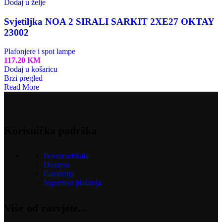
Dodaj u želje
Svjetiljka NOA 2 SIRALI SARKIT 2XE27 OKTAY
23002
Plafonjere i spot lampe
117.20
KM
Dodaj u košaricu
Brzi pregled
Read More
Korisnička podrška
Povrat artikala
Dostava
Garancija
Sigurnost plaćanja
Više od rasvjete...