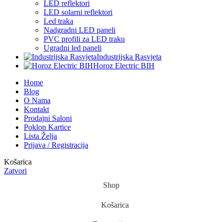
LED reflektori
LED solarni reflektori
Led traka
Nadgradni LED paneli
PVC profili za LED traku
Ugradni led paneli
Industrijska Rasvjeta
Horoz Electric BIH
Home
Blog
O Nama
Kontakt
Prodajni Saloni
Poklon Kartice
Lista Želja
Prijava / Registracija
Košarica
Zatvori
Shop
Košarica