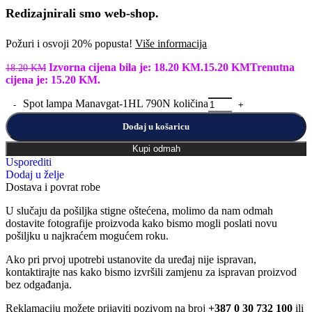
Redizajnirali smo web-shop.
Požuri i osvoji 20% popusta!
Više informacija
Izvorna cijena bila je: 18.20 KM.
15.20
KM
Trenutna
18.20
KM
cijena je: 15.20 KM.
Spot lampa Manavgat-1HL 790N količina
Dodaj u košaricu
Kupi odmah
Usporediti
Dodaj u želje
Dostava i povrat robe
U slučaju da pošiljka stigne oštećena, molimo da nam odmah
dostavite fotografije proizvoda kako bismo mogli poslati novu
pošiljku u najkraćem mogućem roku.
Ako pri prvoj upotrebi ustanovite da uređaj nije ispravan,
kontaktirajte nas kako bismo izvršili zamjenu za ispravan proizvod
bez odgađanja.
Reklamaciju možete prijaviti pozivom na broj
+387 0 30 732 100
ili