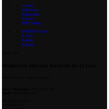
O nama
Prodavnice
Veleprodaja
Novosti
BM Elektrika
HOROZ Electric
B-Tech
Kontakt
Katalozi
Pratite nas:
Mogućnost plaćanja karticom do 12 rata.
Monri Payment - Sigurno plaćanje!
Viber / Whatsapp:
+387 63 392 505
Email:
info@b-light.ba
BM Elektrika d.o.o.
Ive Andrića b.b.
Busovača 72260