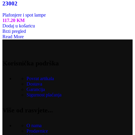
23002
Plafonjere i spot lampe
117.20
KM
Dodaj u košaricu
Brzi pregled
Read More
Korisnička podrška
Povrat artikala
Dostava
Garancija
Sigurnost plaćanja
Više od rasvjete...
O nama
Prodavnice