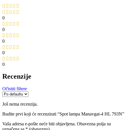
0
0
0
0
0
Recenzije
Očistiti filtere
Još nema recenzija.
Budite prvi koji će recenzirati “Spot lampa Manavgat-4 HL 793N”
Vaša adresa e-pošte neće biti objavljena.
Obavezna polja su
označena sa
* (obavezno)