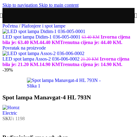
Skip to navigation
Skip to main content
Početna
/
Plafonjere i spot lampe
LED spot lampa Didim-1 036-005-0001
Izvorna cijena
63.40
KM
bila je: 63.40 KM.
44.40
KM
Trenutna cijena je: 44.40 KM.
Povratak na proizvode
LED spot lampa Assos-2 036-006-0002
Izvorna cijena
21.20
KM
bila je: 21.20 KM.
14.90
KM
Trenutna cijena je: 14.90 KM.
-39%
Spot lampa Manavgat-4 HL 793N
SKU:
1198