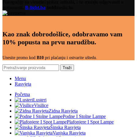
Fotografije su vizuelni prikaz artikala, i ne moraju odgovarati u
potpunosti.
B-light.ba
bold
media.ba
Kao znak dobrodošlice, odobravamo vam
10% popusta na prvu narudžbu.
Unesite promo kod
B10
pri plaćanju i ostvarite uštedu.
Traži
Menu
Rasvjeta
Početna
Lusteri
Visilice
Zidna Rasvjeta
Podne I Stolne Lampe
Plafonjere I Spot Lampe
Šinska Rasvjeta
Vanjska Rasvjeta