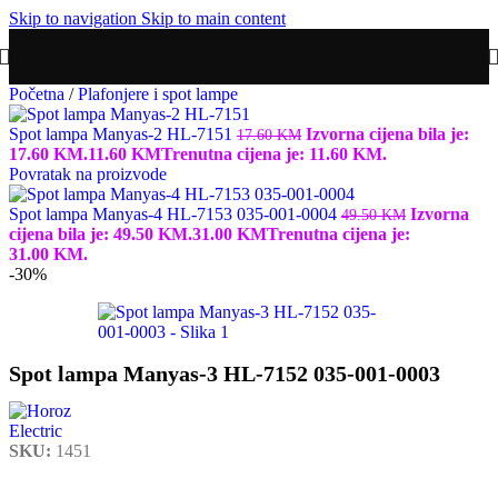
Skip to navigation
Skip to main content
Početna
/
Plafonjere i spot lampe
Spot lampa Manyas-2 HL-7151
Izvorna cijena bila je:
17.60
KM
17.60 KM.
11.60
KM
Trenutna cijena je: 11.60 KM.
Povratak na proizvode
Spot lampa Manyas-4 HL-7153 035-001-0004
Izvorna
49.50
KM
cijena bila je: 49.50 KM.
31.00
KM
Trenutna cijena je:
31.00 KM.
-30%
Spot lampa Manyas-3 HL-7152 035-001-0003
SKU:
1451