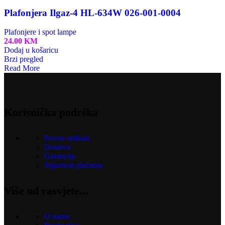
Plafonjera Ilgaz-4 HL-634W 026-001-0004
Plafonjere i spot lampe
24.00
KM
Dodaj u košaricu
Brzi pregled
Read More
Korisnička podrška
Povrat artikala
Dostava
Garancija
Sigurnost plaćanja
Više od rasvjete...
O nama