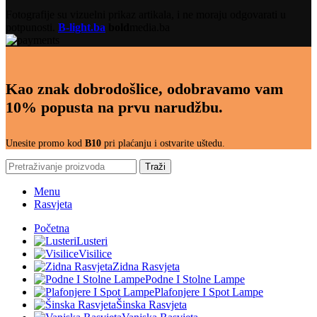
Fotografije su vizuelni prikaz artikala, i ne moraju odgovarati u
potpunosti.
B-light.ba
bold
media.ba
Kao znak dobrodošlice, odobravamo vam
10% popusta na prvu narudžbu.
Unesite promo kod
B10
pri plaćanju i ostvarite uštedu.
Traži
Menu
Rasvjeta
Početna
Lusteri
Visilice
Zidna Rasvjeta
Podne I Stolne Lampe
Plafonjere I Spot Lampe
Šinska Rasvjeta