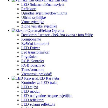
Vanjska Rasvjeta
LED Solarna ulična rasvjeta
Reflektori
Ugradne svjetiljke/downlights
Ulične svjetiljke
Vrtne svjetiljke
Zidne vanjske svjetiljke
Elektro Oprema
Detektrori / senzori / bežična zvona / foto čelije
Komponente
Bežični kontrolori
LED Driver
Led transformatori
Prigušnice
RGB Konroler
RGB pojačivač
Transformatori
Vremenski prekidač
LED Rasvjeta
Kontroler za LED trake
LED cijevi
LED modul
LED nadgradne stropne svjetiljke
LED reflektori
LED solarni reflektori