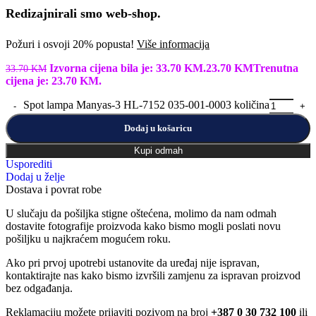
Redizajnirali smo web-shop.
Požuri i osvoji 20% popusta!
Više informacija
Izvorna cijena bila je: 33.70 KM.
23.70
KM
Trenutna
33.70
KM
cijena je: 23.70 KM.
Spot lampa Manyas-3 HL-7152 035-001-0003 količina
Dodaj u košaricu
Kupi odmah
Usporediti
Dodaj u želje
Dostava i povrat robe
U slučaju da pošiljka stigne oštećena, molimo da nam odmah
dostavite fotografije proizvoda kako bismo mogli poslati novu
pošiljku u najkraćem mogućem roku.
Ako pri prvoj upotrebi ustanovite da uređaj nije ispravan,
kontaktirajte nas kako bismo izvršili zamjenu za ispravan proizvod
bez odgađanja.
Reklamaciju možete prijaviti pozivom na broj
+387 0 30 732 100
ili