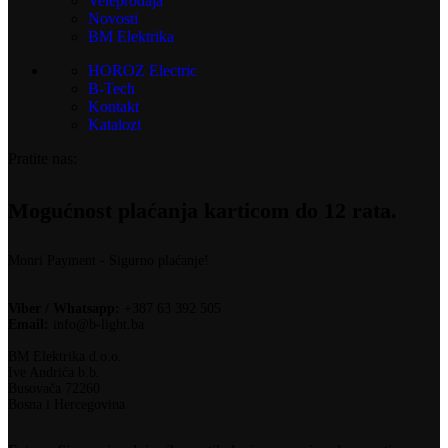
Veleprodaja
Novosti
BM Elektrika
HOROZ Electric
B-Tech
Kontakt
Katalozi
Pratite nas:
Mogućnost plaćanja karticom do 12 rata.
Monri Payment - Sigurno plaćanje!
Viber / Whatsapp:
+387 63 392 505
Email:
info@b-light.ba
BM Elektrika d.o.o.
Ive Andrića b.b.
Busovača 72260
Bosna i Hercegovina