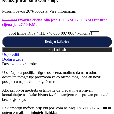
Redizajnirali smo web-shop.
Požuri i osvoji 20% popusta!
Više informacija
Izvorna cijena bila je: 51.50 KM.
27.50
KM
Trenutna
51.50
KM
cijena je: 27.50 KM.
Spot lampa Riva-4 HL-746 035-007-0004 količina
Dodaj u košaricu
Kupi odmah
Usporediti
Dodaj u želje
Dostava i povrat robe
U slučaju da pošiljka stigne oštećena, molimo da nam odmah
dostavite fotografije proizvoda kako bismo mogli poslati novu
pošiljku u najkraćem mogućem roku.
Ako pri prvoj upotrebi ustanovite da uređaj nije ispravan,
kontaktirajte nas kako bismo izvršili zamjenu za ispravan proizvod
bez odgađanja.
Reklamaciju možete prijaviti pozivom na broj
+387 0 30 732 100
ili
putem e-maila na
info@b-light.ba
.