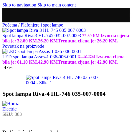
Skip to navigation
Skip to main content
Početna
/
Plafonjere i spot lampe
Spot lampa Riva-3 HL-745 035-007-0003
Izvorna cijena
32.80
KM
bila je: 32.80 KM.
26.20
KM
Trenutna cijena je: 26.20 KM.
Povratak na proizvode
LED spot lampa Assos-1 036-006-0001
Izvorna cijena
61.10
KM
bila je: 61.10 KM.
42.90
KM
Trenutna cijena je: 42.90 KM.
-47%
Spot lampa Riva-4 HL-746 035-007-0004
SKU:
383