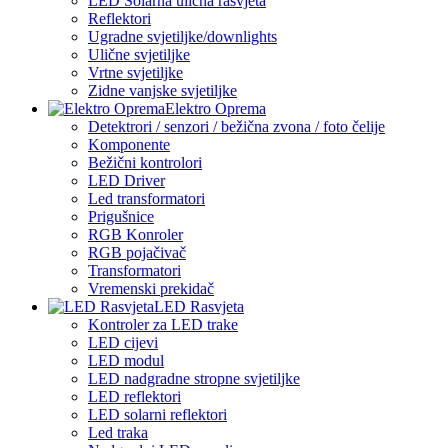
LED Solarna ulična rasvjeta
Reflektori
Ugradne svjetiljke/downlights
Ulične svjetiljke
Vrtne svjetiljke
Zidne vanjske svjetiljke
Elektro Oprema
Detektrori / senzori / bežična zvona / foto čelije
Komponente
Bežični kontrolori
LED Driver
Led transformatori
Prigušnice
RGB Konroler
RGB pojačivač
Transformatori
Vremenski prekidač
LED Rasvjeta
Kontroler za LED trake
LED cijevi
LED modul
LED nadgradne stropne svjetiljke
LED reflektori
LED solarni reflektori
Led traka