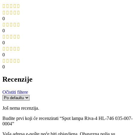
0
0
0
0
0
Recenzije
Očistiti filtere
Još nema recenzija.
Budite prvi koji će recenzirati “Spot lampa Riva-4 HL-746 035-007-
0004”
Vaša adresa e-pošte neće biti objavljena.
Obavezna polja su