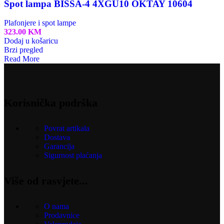
Spot lampa BISSA-4 4XGU10 OKTAY 10604
Plafonjere i spot lampe
323.00
KM
Dodaj u košaricu
Brzi pregled
Read More
Korisnička podrška
Povrat artikala
Dostava
Garancija
Sigurnost plaćanja
Više od rasvjete...
O nama
Prodavnice