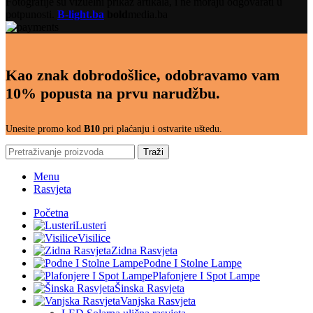
Fotografije su vizuelni prikaz artikala, i ne moraju odgovarati u
potpunosti.
B-light.ba
bold
media.ba
Kao znak dobrodošlice, odobravamo vam
10% popusta na prvu narudžbu.
Unesite promo kod
B10
pri plaćanju i ostvarite uštedu.
Traži
Menu
Rasvjeta
Početna
Lusteri
Visilice
Zidna Rasvjeta
Podne I Stolne Lampe
Plafonjere I Spot Lampe
Šinska Rasvjeta
Vanjska Rasvjeta