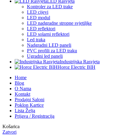
LED Rasvjeta
Kontroler za LED trake
LED cijevi
LED modul
LED nadgradne stropne svjetiljke
LED reflektori
LED solarni reflektori
Led traka
Nadgradni LED paneli
PVC profili za LED traku
Ugradni led paneli
Industrijska Rasvjeta
Horoz Electric BIH
Home
Blog
O Nama
Kontakt
Prodajni Saloni
Poklon Kartice
Lista Želja
Prijava / Registracija
Košarica
Zatvori