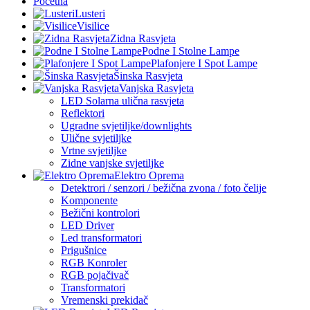
Početna
Lusteri
Visilice
Zidna Rasvjeta
Podne I Stolne Lampe
Plafonjere I Spot Lampe
Šinska Rasvjeta
Vanjska Rasvjeta
LED Solarna ulična rasvjeta
Reflektori
Ugradne svjetiljke/downlights
Ulične svjetiljke
Vrtne svjetiljke
Zidne vanjske svjetiljke
Elektro Oprema
Detektrori / senzori / bežična zvona / foto čelije
Komponente
Bežični kontrolori
LED Driver
Led transformatori
Prigušnice
RGB Konroler
RGB pojačivač
Transformatori
Vremenski prekidač