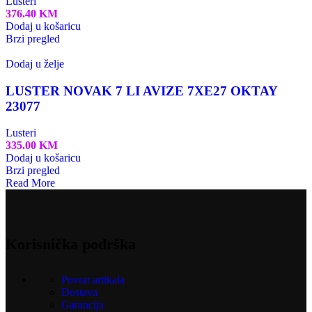
Lusteri
376.40
KM
Dodaj u košaricu
Brzi pregled
Dodaj u želje
LUSTER NOVAK 7 LI AVIZE 7XE27 OKTAY
23077
Lusteri
335.00
KM
Dodaj u košaricu
Brzi pregled
Read More
Korisnička podrška
Povrat artikala
Dostava
Garancija