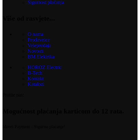
Sigurnost plaćanja
Više od rasvjete...
O nama
Prodavnice
Veleprodaja
Novosti
BM Elektrika
HOROZ Electric
B-Tech
Kontakt
Katalozi
Pratite nas:
Mogućnost plaćanja karticom do 12 rata.
Monri Payment - Sigurno plaćanje!