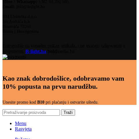
Viber / Whatsapp:
+387 63 392 505
Email:
info@b-light.ba
BM Elektrika d.o.o.
Ive Andrića b.b.
Busovača 72260
Bosna i Hercegovina
Fotografije su vizuelni prikaz artikala, i ne moraju odgovarati u
potpunosti.
B-light.ba
bold
media.ba
Kao znak dobrodošlice, odobravamo vam
10% popusta na prvu narudžbu.
Unesite promo kod
B10
pri plaćanju i ostvarite uštedu.
Traži
Menu
Rasvjeta