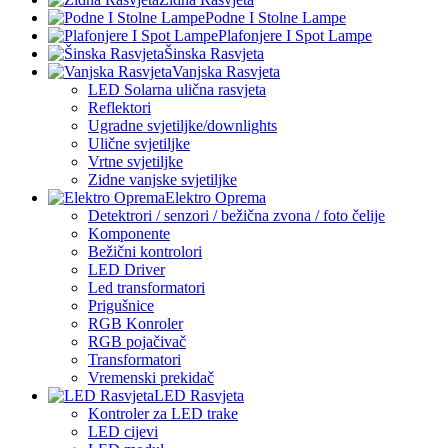
Podne I Stolne Lampe
Plafonjere I Spot Lampe
Šinska Rasvjeta
Vanjska Rasvjeta
LED Solarna ulična rasvjeta
Reflektori
Ugradne svjetiljke/downlights
Ulične svjetiljke
Vrtne svjetiljke
Zidne vanjske svjetiljke
Elektro Oprema
Detektrori / senzori / bežična zvona / foto čelije
Komponente
Bežični kontrolori
LED Driver
Led transformatori
Prigušnice
RGB Konroler
RGB pojačivač
Transformatori
Vremenski prekidač
LED Rasvjeta
Kontroler za LED trake
LED cijevi