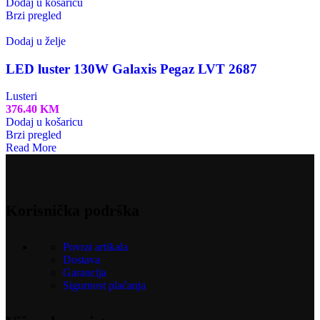
Dodaj u košaricu
Brzi pregled
Dodaj u želje
LED luster 130W Galaxis Pegaz LVT 2687
Lusteri
376.40
KM
Dodaj u košaricu
Brzi pregled
Read More
Korisnička podrška
Povrat artikala
Dostava
Garancija
Sigurnost plaćanja