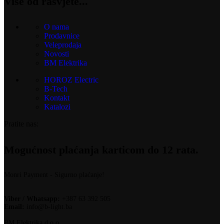
Više od rasvjete...
O nama
Prodavnice
Veleprodaja
Novosti
BM Elektrika
HOROZ Electric
B-Tech
Kontakt
Katalozi
Pratite nas:
Mogućnost plaćanja karticom do 12 rata.
Monri Payment - Sigurno plaćanje!
Viber / Whatsapp:
+387 63 392 505
Email:
info@b-light.ba
BM Elektrika d.o.o.