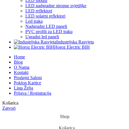
LED modul
LED nadgradne stropne svjetiljke
LED reflektori
LED solarni reflektori
Led traka
Nadgradni LED paneli
PVC profili za LED traku
Ugradni led paneli
Industrijska Rasvjeta
Horoz Electric BIH
Home
Blog
O Nama
Kontakt
Prodajni Saloni
Poklon Kartice
Lista Želja
Prijava / Registracija
Košarica
Zatvori
Shop
Košarica