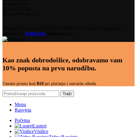
Ive Andrića b.b.
Busovača 72260
Bosna i Hercegovina
Fotografije su vizuelni prikaz artikala, i ne moraju odgovarati u
potpunosti.
B-light.ba
bold
media.ba
Kao znak dobrodošlice, odobravamo vam
10% popusta na prvu narudžbu.
Unesite promo kod
B10
pri plaćanju i ostvarite uštedu.
Traži
Menu
Rasvjeta
Početna
Lusteri
Visilice
Zidna Rasvjeta