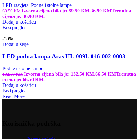
LED rasvjeta
,
Podne i stolne lampe
Izvorna cijena bila je: 69.50 KM.
36.90
KM
Trenutna
69.50
KM
cijena je: 36.90 KM.
Dodaj u košaricu
Brzi pregled
-50%
Dodaj u želje
LED podna lampa Aras HL-009L 046-002-0003
Podne i stolne lampe
Izvorna cijena bila je: 132.50 KM.
66.50
KM
Trenutna
132.50
KM
cijena je: 66.50 KM.
Dodaj u košaricu
Brzi pregled
Read More
Korisnička podrška