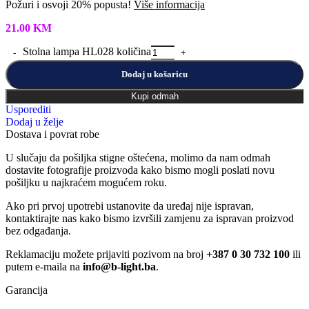
Požuri i osvoji 20% popusta!
Više informacija
21.00
KM
Stolna lampa HL028 količina
Dodaj u košaricu
Kupi odmah
Usporediti
Dodaj u želje
Dostava i povrat robe
U slučaju da pošiljka stigne oštećena, molimo da nam odmah
dostavite fotografije proizvoda kako bismo mogli poslati novu
pošiljku u najkraćem mogućem roku.
Ako pri prvoj upotrebi ustanovite da uređaj nije ispravan,
kontaktirajte nas kako bismo izvršili zamjenu za ispravan proizvod
bez odgađanja.
Reklamaciju možete prijaviti pozivom na broj
+387 0 30 732 100
ili
putem e-maila na
info@b-light.ba
.
Garancija