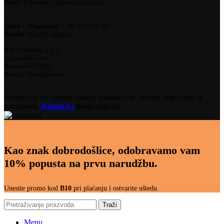
Monri Payment - Sigurno plaćanje!
Viber / Whatsapp:
+387 63 392 505
Email:
info@b-light.ba
BM Elektrika d.o.o.
Ive Andrića b.b.
Busovača 72260
Bosna i Hercegovina
Fotografije su vizuelni prikaz artikala, i ne moraju odgovarati u
potpunosti.
B-light.ba
bold
media.ba
Kao znak dobrodošlice, odobravamo vam
10% popusta na prvu narudžbu.
Unesite promo kod
B10
pri plaćanju i ostvarite uštedu.
Traži
Menu