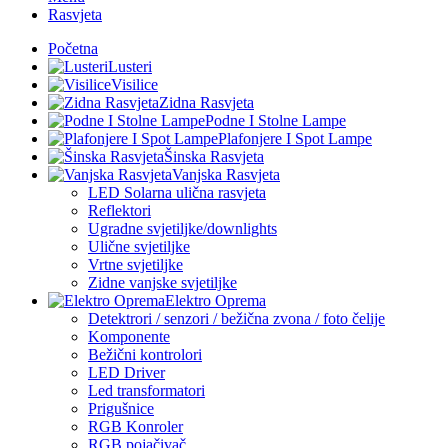
Rasvjeta
Početna
Lusteri
Visilice
Zidna Rasvjeta
Podne I Stolne Lampe
Plafonjere I Spot Lampe
Šinska Rasvjeta
Vanjska Rasvjeta
LED Solarna ulična rasvjeta
Reflektori
Ugradne svjetiljke/downlights
Ulične svjetiljke
Vrtne svjetiljke
Zidne vanjske svjetiljke
Elektro Oprema
Detektrori / senzori / bežična zvona / foto čelije
Komponente
Bežični kontrolori
LED Driver
Led transformatori
Prigušnice
RGB Konroler
RGB pojačivač