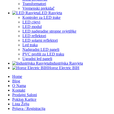
Transformatori
Vremenski prekidač
LED Rasvjeta
Kontroler za LED trake
LED cijevi
LED modul
LED nadgradne stropne svjetiljke
LED reflektori
LED solarni reflektori
Led traka
Nadgradni LED paneli
PVC profili za LED traku
Ugradni led paneli
Industrijska Rasvjeta
Horoz Electric BIH
Home
Blog
O Nama
Kontakt
Prodajni Saloni
Poklon Kartice
Lista Želja
Prijava / Registracija