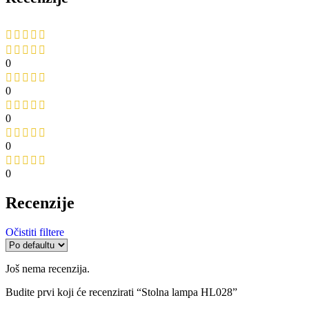
0
0
0
0
0
Recenzije
Očistiti filtere
Još nema recenzija.
Budite prvi koji će recenzirati “Stolna lampa HL028”