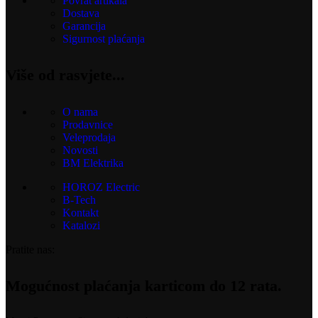
Povrat artikala
Dostava
Garancija
Sigurnost plaćanja
Više od rasvjete...
O nama
Prodavnice
Veleprodaja
Novosti
BM Elektrika
HOROZ Electric
B-Tech
Kontakt
Katalozi
Pratite nas:
Mogućnost plaćanja karticom do 12 rata.