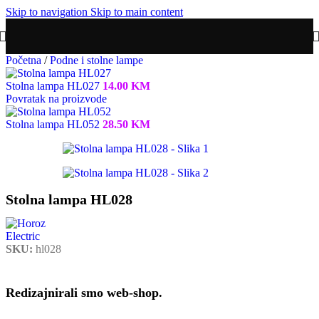
Skip to navigation
Skip to main content
Početna
/
Podne i stolne lampe
Stolna lampa HL027
14.00
KM
Povratak na proizvode
Stolna lampa HL052
28.50
KM
Stolna lampa HL028
SKU:
hl028
Redizajnirali smo web-shop.