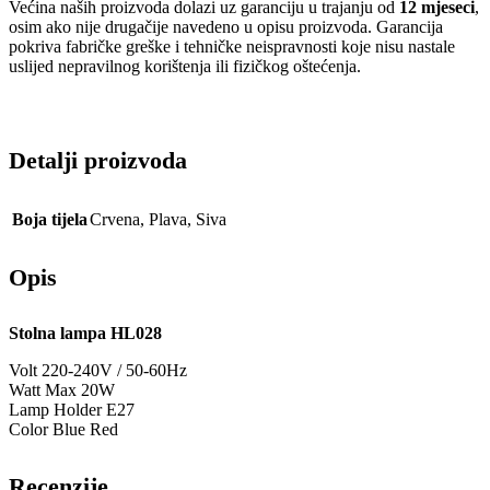
Većina naših proizvoda dolazi uz garanciju u trajanju od
12 mjeseci
,
osim ako nije drugačije navedeno u opisu proizvoda. Garancija
pokriva fabričke greške i tehničke neispravnosti koje nisu nastale
uslijed nepravilnog korištenja ili fizičkog oštećenja.
Detalji proizvoda
Boja tijela
Crvena
,
Plava
,
Siva
Opis
Stolna lampa HL028
Volt 220-240V / 50-60Hz
Watt Max 20W
Lamp Holder E27
Color Blue Red
Recenzije