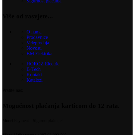
Sigurnost plaćanja
Više od rasvjete...
O nama
Prodavnice
Veleprodaja
Novosti
BM Elektrika
HOROZ Electric
B-Tech
Kontakt
Katalozi
Pratite nas:
Mogućnost plaćanja karticom do 12 rata.
Monri Payment - Sigurno plaćanje!