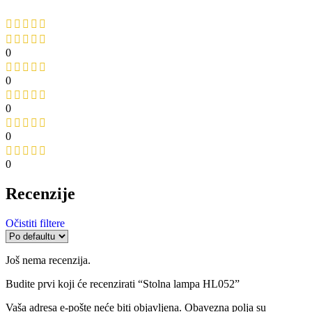
0
0
0
0
0
Recenzije
Očistiti filtere
Još nema recenzija.
Budite prvi koji će recenzirati “Stolna lampa HL052”
Vaša adresa e-pošte neće biti objavljena.
Obavezna polja su