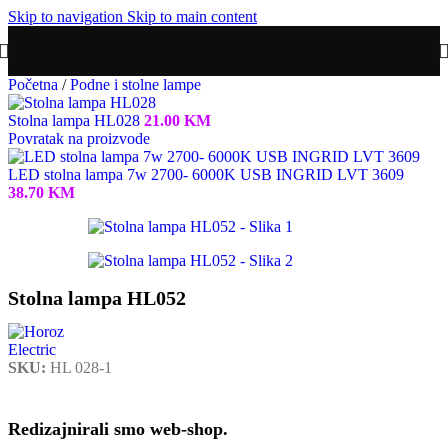
Skip to navigation
Skip to main content
Početna
/
Podne i stolne lampe
Stolna lampa HL028
21.00
KM
Povratak na proizvode
LED stolna lampa 7w 2700- 6000K USB INGRID LVT 3609
38.70
KM
Stolna lampa HL052
SKU:
HL 028-1
Redizajnirali smo web-shop.