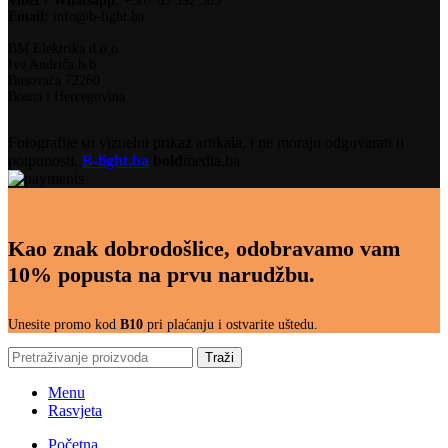
Viber / Whatsapp:
+387 63 392 505
Email:
info@b-light.ba
BM Elektrika d.o.o.
Ive Andrića b.b.
Busovača 72260
Bosna i Hercegovina
Fotografije su vizuelni prikaz artikala, i ne moraju odgovarati u
potpunosti.
B-light.ba
bold
media.ba
Kao znak dobrodošlice, odobravamo vam
10% popusta na prvu narudžbu.
Unesite promo kod
B10
pri plaćanju i ostvarite uštedu.
Traži
Menu
Rasvjeta
Početna