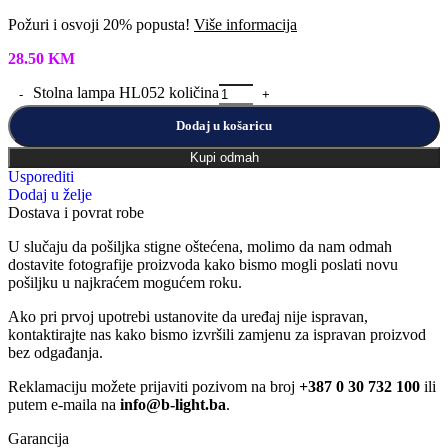
Požuri i osvoji 20% popusta!
Više informacija
28.50
KM
Stolna lampa HL052 količina
Dodaj u košaricu
Kupi odmah
Usporediti
Dodaj u želje
Dostava i povrat robe
U slučaju da pošiljka stigne oštećena, molimo da nam odmah
dostavite fotografije proizvoda kako bismo mogli poslati novu
pošiljku u najkraćem mogućem roku.
Ako pri prvoj upotrebi ustanovite da uređaj nije ispravan,
kontaktirajte nas kako bismo izvršili zamjenu za ispravan proizvod
bez odgađanja.
Reklamaciju možete prijaviti pozivom na broj
+387 0 30 732 100
ili
putem e-maila na
info@b-light.ba
.
Garancija