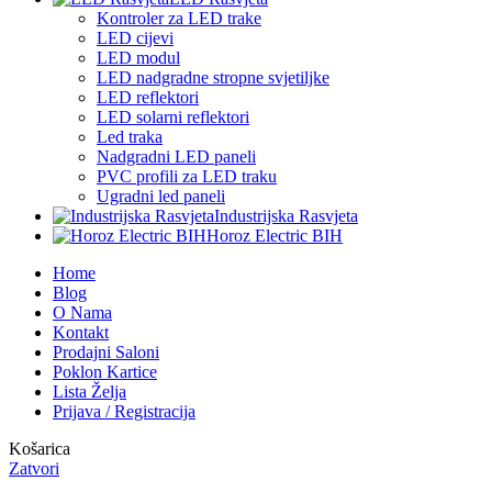
Kontroler za LED trake
LED cijevi
LED modul
LED nadgradne stropne svjetiljke
LED reflektori
LED solarni reflektori
Led traka
Nadgradni LED paneli
PVC profili za LED traku
Ugradni led paneli
Industrijska Rasvjeta
Horoz Electric BIH
Home
Blog
O Nama
Kontakt
Prodajni Saloni
Poklon Kartice
Lista Želja
Prijava / Registracija
Košarica
Zatvori