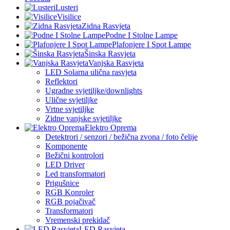
Lusteri
Visilice
Zidna Rasvjeta
Podne I Stolne Lampe
Plafonjere I Spot Lampe
Šinska Rasvjeta
Vanjska Rasvjeta
LED Solarna ulična rasvjeta
Reflektori
Ugradne svjetiljke/downlights
Ulične svjetiljke
Vrtne svjetiljke
Zidne vanjske svjetiljke
Elektro Oprema
Detektrori / senzori / bežična zvona / foto čelije
Komponente
Bežični kontrolori
LED Driver
Led transformatori
Prigušnice
RGB Konroler
RGB pojačivač
Transformatori
Vremenski prekidač
LED Rasvjeta