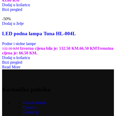
43.80
KM
Dodaj u košaricu
Brzi pregled
-50%
Dodaj u želje
LED podna lampa Tuna HL-004L
Podne i stolne lampe
Izvorna cijena bila je: 132.50 KM.
66.50
KM
Trenutna
132.50
KM
cijena je: 66.50 KM.
Dodaj u košaricu
Brzi pregled
Read More
Korisnička podrška
Povrat artikala
Dostava
Garancija