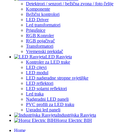
Detektrori / senzori / bežična zvona / foto čelije
Komponente
Bežični kontrolori
LED Driver
Led transformatori
Prigušnice
RGB Konroler
RGB pojačivač
Transformatori
Vremenski prekidač
LED Rasvjeta
Kontroler za LED trake
LED cijevi
LED modul
LED nadgradne stropne svjetiljke
LED reflektori
LED solarni reflektori
Led traka
Nadgradni LED paneli
PVC profili za LED traku
Ugradni led paneli
Industrijska Rasvjeta
Horoz Electric BIH
Home