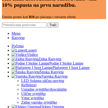
10% popusta na prvu narudžbu.
Unesite promo kod
B10
pri plaćanju i ostvarite uštedu.
Traži
Menu
Rasvjeta
Početna
Lusteri
Visilice
Zidna Rasvjeta
Podne I Stolne Lampe
Plafonjere I Spot Lampe
Šinska Rasvjeta
Vanjska Rasvjeta
LED Solarna ulična rasvjeta
Reflektori
Ugradne svjetiljke/downlights
Ulične svjetiljke
Vrtne svjetiljke
Zidne vanjske svjetiljke
Elektro Oprema