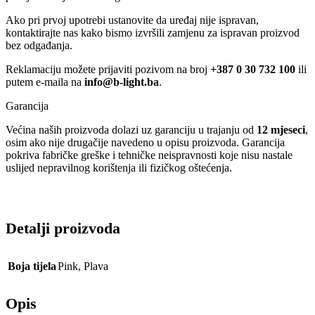
Ako pri prvoj upotrebi ustanovite da uređaj nije ispravan,
kontaktirajte nas kako bismo izvršili zamjenu za ispravan proizvod
bez odgađanja.
Reklamaciju možete prijaviti pozivom na broj
+387 0 30 732 100
ili
putem e-maila na
info@b-light.ba
.
Garancija
Većina naših proizvoda dolazi uz garanciju u trajanju od
12 mjeseci
,
osim ako nije drugačije navedeno u opisu proizvoda. Garancija
pokriva fabričke greške i tehničke neispravnosti koje nisu nastale
uslijed nepravilnog korištenja ili fizičkog oštećenja.
Detalji proizvoda
Boja tijela
Pink
,
Plava
Opis