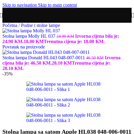
Skip to navigation
Skip to main content
Početna
/
Podne i stolne lampe
Stolna lampa Molly HL 037
Izvorna cijena bila je:
24.90
KM
24.90 KM.
18.00
KM
Trenutna cijena je: 18.00 KM.
Povratak na proizvode
Stolna lampa Donald HL043 048-007-0011
Izvorna
46.50
KM
cijena bila je: 46.50 KM.
28.10
KM
Trenutna cijena je:
28.10 KM.
-35%
Stolna lampa sa satom Apple HL038 048-006-0011