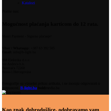
Katalozi
Pratite nas:
Mogućnost plaćanja karticom do 12 rata.
Monri Payment - Sigurno plaćanje!
Viber / Whatsapp:
+387 63 392 505
Email:
info@b-light.ba
BM Elektrika d.o.o.
Ive Andrića b.b.
Busovača 72260
Bosna i Hercegovina
Fotografije su vizuelni prikaz artikala, i ne moraju odgovarati u
potpunosti.
B-light.ba
bold
media.ba
Kao znak dobrodošlice, odobravamo vam