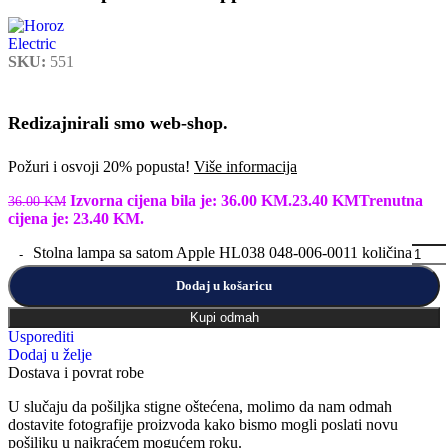
SKU:
551
Redizajnirali smo web-shop.
Požuri i osvoji 20% popusta!
Više informacija
Izvorna cijena bila je: 36.00 KM.
23.40
KM
Trenutna
36.00
KM
cijena je: 23.40 KM.
Stolna lampa sa satom Apple HL038 048-006-0011 količina
Dodaj u košaricu
Kupi odmah
Usporediti
Dodaj u želje
Dostava i povrat robe
U slučaju da pošiljka stigne oštećena, molimo da nam odmah
dostavite fotografije proizvoda kako bismo mogli poslati novu
pošiljku u najkraćem mogućem roku.