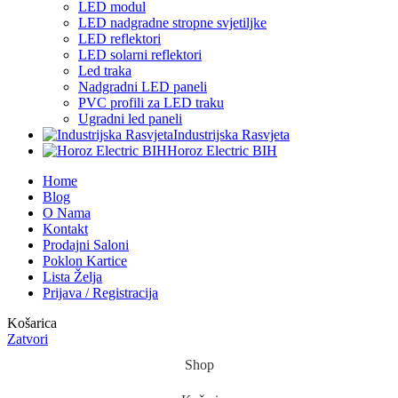
LED modul
LED nadgradne stropne svjetiljke
LED reflektori
LED solarni reflektori
Led traka
Nadgradni LED paneli
PVC profili za LED traku
Ugradni led paneli
Industrijska Rasvjeta
Horoz Electric BIH
Home
Blog
O Nama
Kontakt
Prodajni Saloni
Poklon Kartice
Lista Želja
Prijava / Registracija
Košarica
Zatvori
Shop