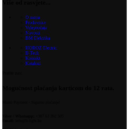
Više od rasvjete...
O nama
Prodavnice
Veleprodaja
Novosti
BM Elektrika
HOROZ Electric
B-Tech
Kontakt
Katalozi
Pratite nas:
Mogućnost plaćanja karticom do 12 rata.
Monri Payment - Sigurno plaćanje!
Viber / Whatsapp:
+387 63 392 505
Email:
info@b-light.ba