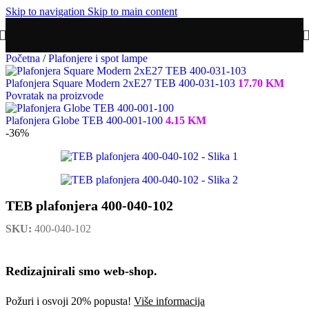
Skip to navigation
Skip to main content
Početna
/
Plafonjere i spot lampe
Plafonjera Square Modern 2xE27 TEB 400-031-103
17.70
KM
Povratak na proizvode
Plafonjera Globe TEB 400-001-100
4.15
KM
-36%
TEB plafonjera 400-040-102
SKU:
400-040-102
Redizajnirali smo web-shop.
Požuri i osvoji 20% popusta!
Više informacija