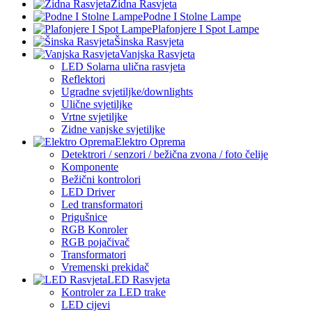
Zidna Rasvjeta
Podne I Stolne Lampe
Plafonjere I Spot Lampe
Šinska Rasvjeta
Vanjska Rasvjeta
LED Solarna ulična rasvjeta
Reflektori
Ugradne svjetiljke/downlights
Ulične svjetiljke
Vrtne svjetiljke
Zidne vanjske svjetiljke
Elektro Oprema
Detektrori / senzori / bežična zvona / foto čelije
Komponente
Bežični kontrolori
LED Driver
Led transformatori
Prigušnice
RGB Konroler
RGB pojačivač
Transformatori
Vremenski prekidač
LED Rasvjeta
Kontroler za LED trake
LED cijevi