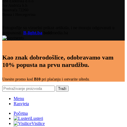
BM Elektrika d.o.o.
Ive Andrića b.b.
Busovača 72260
Bosna i Hercegovina
Fotografije su vizuelni prikaz artikala, i ne moraju odgovarati u
potpunosti.
B-light.ba
bold
media.ba
Kao znak dobrodošlice, odobravamo vam
10% popusta na prvu narudžbu.
Unesite promo kod
B10
pri plaćanju i ostvarite uštedu.
Traži
Menu
Rasvjeta
Početna
Lusteri
Visilice