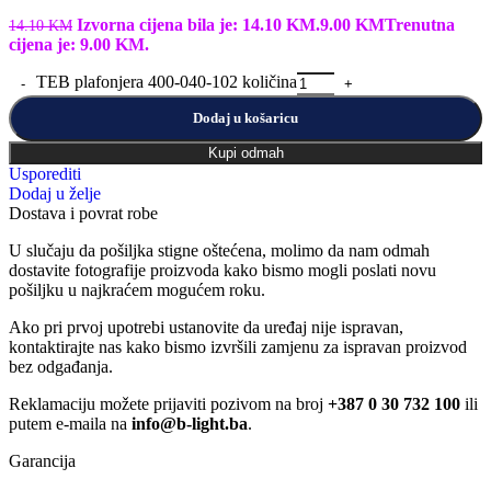
Izvorna cijena bila je: 14.10 KM.
9.00
KM
Trenutna
14.10
KM
cijena je: 9.00 KM.
TEB plafonjera 400-040-102 količina
Dodaj u košaricu
Kupi odmah
Usporediti
Dodaj u želje
Dostava i povrat robe
U slučaju da pošiljka stigne oštećena, molimo da nam odmah
dostavite fotografije proizvoda kako bismo mogli poslati novu
pošiljku u najkraćem mogućem roku.
Ako pri prvoj upotrebi ustanovite da uređaj nije ispravan,
kontaktirajte nas kako bismo izvršili zamjenu za ispravan proizvod
bez odgađanja.
Reklamaciju možete prijaviti pozivom na broj
+387 0 30 732 100
ili
putem e-maila na
info@b-light.ba
.
Garancija