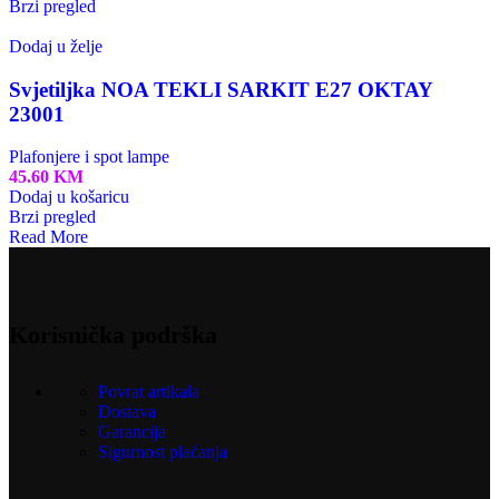
Brzi pregled
Dodaj u želje
Svjetiljka NOA TEKLI SARKIT E27 OKTAY
23001
Plafonjere i spot lampe
45.60
KM
Dodaj u košaricu
Brzi pregled
Read More
Korisnička podrška
Povrat artikala
Dostava
Garancija
Sigurnost plaćanja