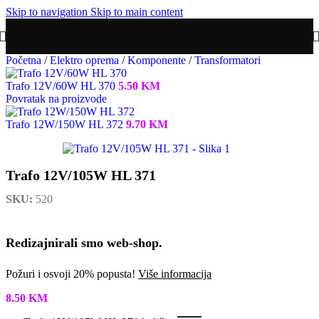
Skip to navigation
Skip to main content
Početna
/
Elektro oprema
/
Komponente
/
Transformatori
Trafo 12V/60W HL 370
5.50
KM
Povratak na proizvode
Trafo 12W/150W HL 372
9.70
KM
Trafo 12V/105W HL 371
SKU:
520
Redizajnirali smo web-shop.
Požuri i osvoji 20% popusta!
Više informacija
8.50
KM