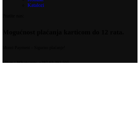
Katalozi
Pratite nas:
Mogućnost plaćanja karticom do 12 rata.
Monri Payment - Sigurno plaćanje!
Viber / Whatsapp:
+387 63 392 505
Email:
info@b-light.ba
BM Elektrika d.o.o.
Ive Andrića b.b.
Busovača 72260
Bosna i Hercegovina
Fotografije su vizuelni prikaz artikala, i ne moraju odgovarati u
potpunosti.
B-light.ba
●
BOLD MEDIA ↗
Digitalni potpis: