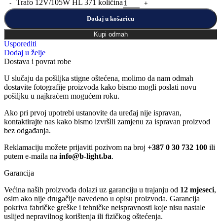
Trafo 12V/105W HL 371 količina
Dodaj u košaricu
Kupi odmah
Usporediti
Dodaj u želje
Dostava i povrat robe
U slučaju da pošiljka stigne oštećena, molimo da nam odmah
dostavite fotografije proizvoda kako bismo mogli poslati novu
pošiljku u najkraćem mogućem roku.
Ako pri prvoj upotrebi ustanovite da uređaj nije ispravan,
kontaktirajte nas kako bismo izvršili zamjenu za ispravan proizvod
bez odgađanja.
Reklamaciju možete prijaviti pozivom na broj
+387 0 30 732 100
ili
putem e-maila na
info@b-light.ba
.
Garancija
Većina naših proizvoda dolazi uz garanciju u trajanju od
12 mjeseci
,
osim ako nije drugačije navedeno u opisu proizvoda. Garancija
pokriva fabričke greške i tehničke neispravnosti koje nisu nastale
uslijed nepravilnog korištenja ili fizičkog oštećenja.