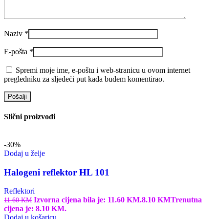
Naziv
*
E-pošta
*
Spremi moje ime, e-poštu i web-stranicu u ovom internet
pregledniku za sljedeći put kada budem komentirao.
Slični proizvodi
-30%
Dodaj u želje
Halogeni reflektor HL 101
Reflektori
Izvorna cijena bila je: 11.60 KM.
8.10
KM
Trenutna
11.60
KM
cijena je: 8.10 KM.
Dodaj u košaricu