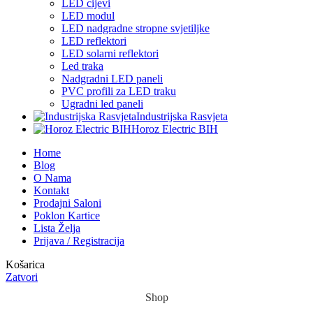
LED cijevi
LED modul
LED nadgradne stropne svjetiljke
LED reflektori
LED solarni reflektori
Led traka
Nadgradni LED paneli
PVC profili za LED traku
Ugradni led paneli
Industrijska Rasvjeta
Horoz Electric BIH
Home
Blog
O Nama
Kontakt
Prodajni Saloni
Poklon Kartice
Lista Želja
Prijava / Registracija
Košarica
Zatvori
Shop