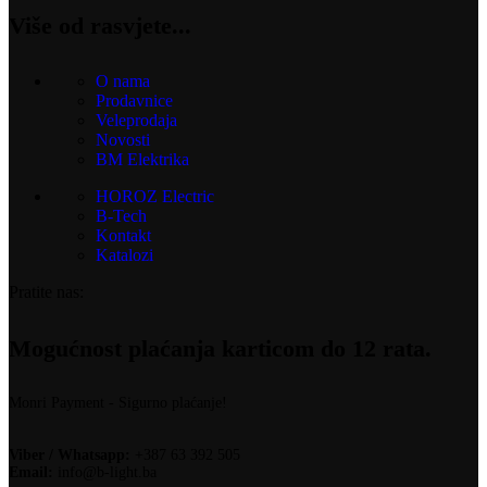
Više od rasvjete...
O nama
Prodavnice
Veleprodaja
Novosti
BM Elektrika
HOROZ Electric
B-Tech
Kontakt
Katalozi
Pratite nas:
Mogućnost plaćanja karticom do 12 rata.
Monri Payment - Sigurno plaćanje!
Viber / Whatsapp:
+387 63 392 505
Email:
info@b-light.ba