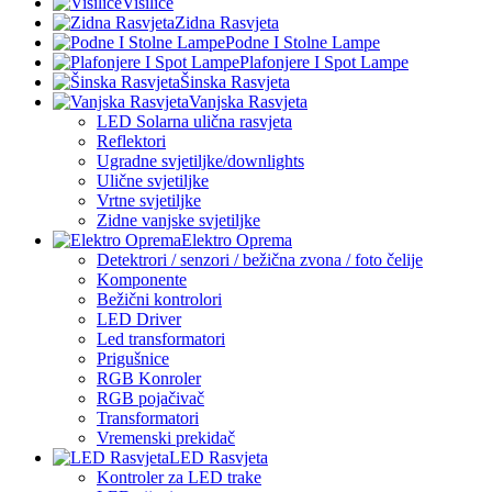
Visilice
Zidna Rasvjeta
Podne I Stolne Lampe
Plafonjere I Spot Lampe
Šinska Rasvjeta
Vanjska Rasvjeta
LED Solarna ulična rasvjeta
Reflektori
Ugradne svjetiljke/downlights
Ulične svjetiljke
Vrtne svjetiljke
Zidne vanjske svjetiljke
Elektro Oprema
Detektrori / senzori / bežična zvona / foto čelije
Komponente
Bežični kontrolori
LED Driver
Led transformatori
Prigušnice
RGB Konroler
RGB pojačivač
Transformatori
Vremenski prekidač
LED Rasvjeta
Kontroler za LED trake