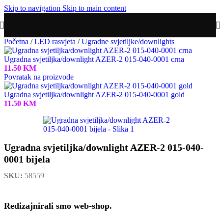
Skip to navigation
Skip to main content
Početna
/
LED rasvjeta
/
Ugradne svjetiljke/downlights
Ugradna svjetiljka/downlight AZER-2 015-040-0001 crna
11.50
KM
Povratak na proizvode
Ugradna svjetiljka/downlight AZER-2 015-040-0001 gold
11.50
KM
Ugradna svjetiljka/downlight AZER-2 015-040-
0001 bijela
SKU:
58559
Redizajnirali smo web-shop.