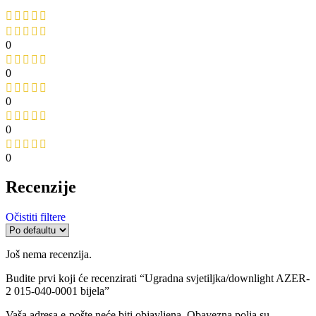
0
0
0
0
0
Recenzije
Očistiti filtere
Još nema recenzija.
Budite prvi koji će recenzirati “Ugradna svjetiljka/downlight AZER-
2 015-040-0001 bijela”
Vaša adresa e-pošte neće biti objavljena.
Obavezna polja su