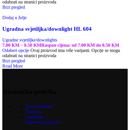
odabrati na stranici proizvoda
Brzi pregled
Dodaj u želje
Ugradna svjetiljka/downlight HL 604
Ugradne svjetiljke/downlights
7.00
KM
–
8.50
KM
Raspon cijena: od 7.00 KM do 8.50 KM
Odaberi opcije
Ovaj proizvod ima više varijanti. Opcije se mogu
odabrati na stranici proizvoda
Brzi pregled
Read More
Korisnička podrška
Povrat artikala
Dostava
Garancija
Sigurnost plaćanja