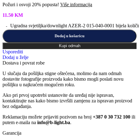
Požuri i osvoji 20% popusta!
Više informacija
11.50
KM
Ugradna svjetiljka/downlight AZER-2 015-040-0001 bijela količi
Dodaj u košaricu
Kupi odmah
Usporediti
Dodaj u želje
Dostava i povrat robe
U slučaju da pošiljka stigne oštećena, molimo da nam odmah
dostavite fotografije proizvoda kako bismo mogli poslati novu
pošiljku u najkraćem mogućem roku.
Ako pri prvoj upotrebi ustanovite da uređaj nije ispravan,
kontaktirajte nas kako bismo izvršili zamjenu za ispravan proizvod
bez odgađanja.
Reklamaciju možete prijaviti pozivom na broj
+387 0 30 732 100
ili
putem e-maila na
info@b-light.ba
.
Garancija