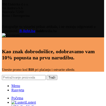
BM Elektrika d.o.o.
Ive Andrića b.b.
Busovača 72260
Bosna i Hercegovina
Fotografije su vizuelni prikaz artikala, i ne moraju odgovarati u
potpunosti.
B-light.ba
bold
media.ba
Kao znak dobrodošlice, odobravamo vam
10% popusta na prvu narudžbu.
Unesite promo kod
B10
pri plaćanju i ostvarite uštedu.
Traži
Menu
Rasvjeta
Početna
Lusteri