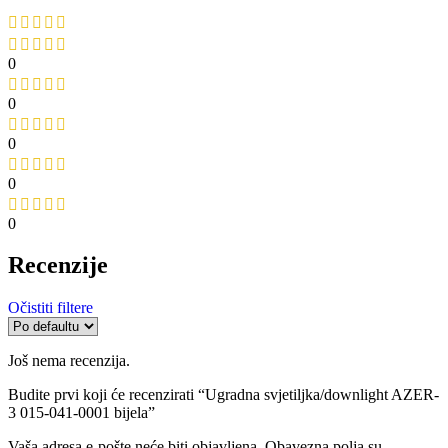
0
0
0
0
0
Recenzije
Očistiti filtere
Još nema recenzija.
Budite prvi koji će recenzirati “Ugradna svjetiljka/downlight AZER-
3 015-041-0001 bijela”
Vaša adresa e-pošte neće biti objavljena.
Obavezna polja su