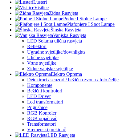
Lusteri
Visilice
Zidna Rasvjeta
Podne I Stolne Lampe
Plafonjere I Spot Lampe
Šinska Rasvjeta
Vanjska Rasvjeta
LED Solarna ulična rasvjeta
Reflektori
Ugradne svjetiljke/downlights
Ulične svjetiljke
Vrtne svjetiljke
Zidne vanjske svjetiljke
Elektro Oprema
Detektrori / senzori / bežična zvona / foto čelije
Komponente
Bežični kontrolori
LED Driver
Led transformatori
Prigušnice
RGB Konroler
RGB pojačivač
Transformatori
Vremenski prekidač
LED Rasvjeta