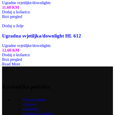
Ugradne svjetiljke/downlights
11.60
KM
Dodaj u košaricu
Brzi pregled
Dodaj u želje
Ugradna svjetiljka/downlight HL 612
Ugradne svjetiljke/downlights
12.60
KM
Dodaj u košaricu
Brzi pregled
Read More
Korisnička podrška
Povrat artikala
Dostava
Garancija
Sigurnost plaćanja