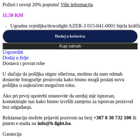
Požuri i osvoji 20% popusta!
Više informacija
11.50
KM
Ugradna svjetiljka/downlight AZER-3 015-041-0001 bijela količi
Dodaj u košaricu
Kupi odmah
Usporediti
Dodaj u želje
Dostava i povrat robe
U slučaju da pošiljka stigne oštećena, molimo da nam odmah
dostavite fotografije proizvoda kako bismo mogli poslati novu
pošiljku u najkraćem mogućem roku.
Ako pri prvoj upotrebi ustanovite da uređaj nije ispravan,
kontaktirajte nas kako bismo izvršili zamjenu za ispravan proizvod
bez odgađanja.
Reklamaciju možete prijaviti pozivom na broj
+387 0 30 732 100
ili
putem e-maila na
info@b-light.ba
.
Garancija