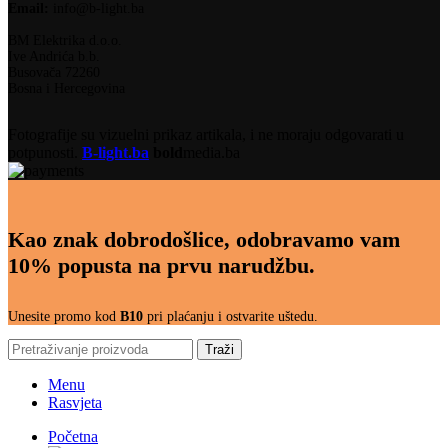
Email:
info@b-light.ba
BM Elektrika d.o.o.
Ive Andrića b.b.
Busovača 72260
Bosna i Hercegovina
Fotografije su vizuelni prikaz artikala, i ne moraju odgovarati u
potpunosti.
B-light.ba
bold
media.ba
Kao znak dobrodošlice, odobravamo vam
10% popusta na prvu narudžbu.
Unesite promo kod
B10
pri plaćanju i ostvarite uštedu.
Traži
Menu
Rasvjeta
Početna