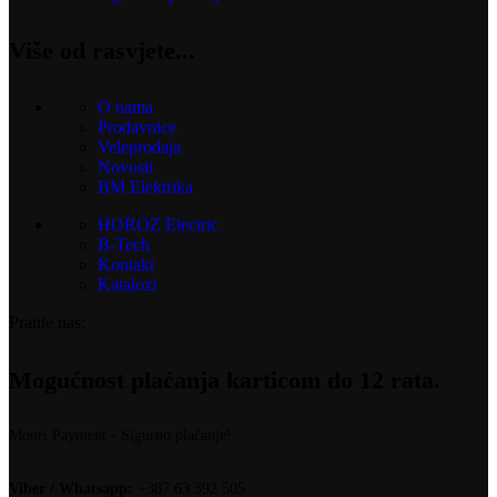
Više od rasvjete...
O nama
Prodavnice
Veleprodaja
Novosti
BM Elektrika
HOROZ Electric
B-Tech
Kontakt
Katalozi
Pratite nas:
Mogućnost plaćanja karticom do 12 rata.
Monri Payment - Sigurno plaćanje!
Viber / Whatsapp:
+387 63 392 505