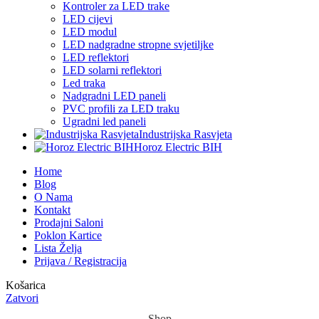
Kontroler za LED trake
LED cijevi
LED modul
LED nadgradne stropne svjetiljke
LED reflektori
LED solarni reflektori
Led traka
Nadgradni LED paneli
PVC profili za LED traku
Ugradni led paneli
Industrijska Rasvjeta
Horoz Electric BIH
Home
Blog
O Nama
Kontakt
Prodajni Saloni
Poklon Kartice
Lista Želja
Prijava / Registracija
Košarica
Zatvori
Shop