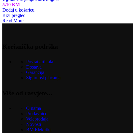
5.10
KM
Dodaj u košaricu
Brzi pregled
Read More
Korisnička podrška
Povrat artikala
Dostava
Garancija
Sigurnost plaćanja
Više od rasvjete...
O nama
Prodavnice
Veleprodaja
Novosti
BM Elektrika