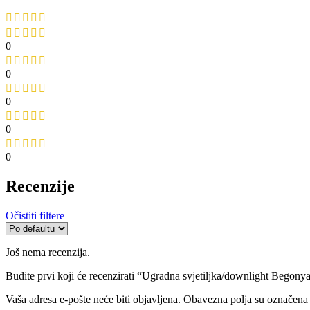
0
0
0
0
0
Recenzije
Očistiti filtere
Još nema recenzija.
Budite prvi koji će recenzirati “Ugradna svjetiljka/downlight Begon
Vaša adresa e-pošte neće biti objavljena.
Obavezna polja su označena