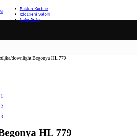
Poklon Kartice
KM
Izložbeni Saloni
Naša Priča
etiljka/downlight Begonya HL 779
 Begonya HL 779