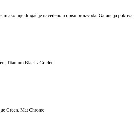
osim ako nije drugačije navedeno u opisu proizvoda. Garancija pokriva f
den
,
Titanium Black / Golden
tique Green, Mat Chrome