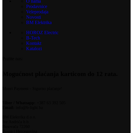
O nama
Prodavnice
Veleprodaja
Novosti
BM Elektrika
HOROZ Electric
B-Tech
Kontakt
Katalozi
Pratite nas:
Mogućnost plaćanja karticom do 12 rata.
Monri Payment - Sigurno plaćanje!
Viber / Whatsapp:
+387 63 392 505
Email:
info@b-light.ba
BM Elektrika d.o.o.
Ive Andrića b.b.
Busovača 72260
Bosna i Hercegovina