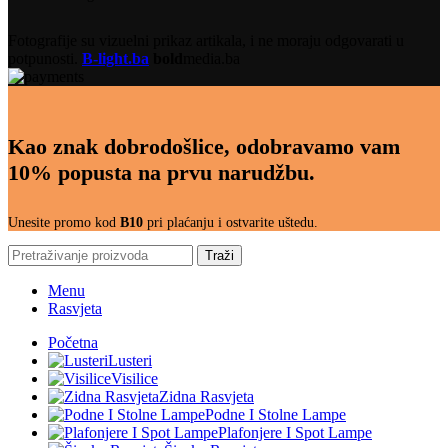
Fotografije su vizuelni prikaz artikala, i ne moraju odgovarati u
potpunosti.
B-light.ba
bold
media.ba
Kao znak dobrodošlice, odobravamo vam
10% popusta na prvu narudžbu.
Unesite promo kod
B10
pri plaćanju i ostvarite uštedu.
Traži
Menu
Rasvjeta
Početna
Lusteri
Visilice
Zidna Rasvjeta
Podne I Stolne Lampe
Plafonjere I Spot Lampe