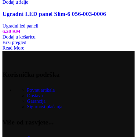
Dodaj u želje
Ugradni LED panel Slim-6 056-003-0006
Ugradni led paneli
6.20
KM
Dodaj u košaricu
Brzi pregled
Read More
Korisnička podrška
Povrat artikala
Dostava
Garancija
Sigurnost plaćanja
Više od rasvjete...