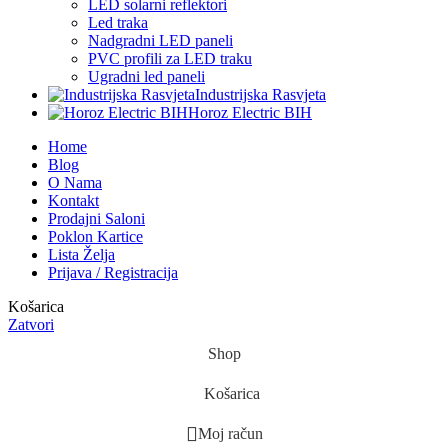
LED solarni reflektori
Led traka
Nadgradni LED paneli
PVC profili za LED traku
Ugradni led paneli
Industrijska Rasvjeta
Horoz Electric BIH
Home
Blog
O Nama
Kontakt
Prodajni Saloni
Poklon Kartice
Lista Želja
Prijava / Registracija
Košarica
Zatvori
Shop
Košarica
Moj račun