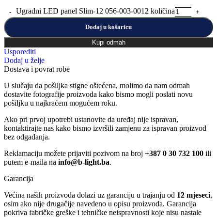
Ugradni LED panel Slim-12 056-003-0012 količina
Dodaj u košaricu
Kupi odmah
Usporediti
Dodaj u želje
Dostava i povrat robe
U slučaju da pošiljka stigne oštećena, molimo da nam odmah
dostavite fotografije proizvoda kako bismo mogli poslati novu
pošiljku u najkraćem mogućem roku.
Ako pri prvoj upotrebi ustanovite da uređaj nije ispravan,
kontaktirajte nas kako bismo izvršili zamjenu za ispravan proizvod
bez odgađanja.
Reklamaciju možete prijaviti pozivom na broj
+387 0 30 732 100
ili
putem e-maila na
info@b-light.ba
.
Garancija
Većina naših proizvoda dolazi uz garanciju u trajanju od
12 mjeseci
,
osim ako nije drugačije navedeno u opisu proizvoda. Garancija
pokriva fabričke greške i tehničke neispravnosti koje nisu nastale