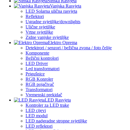
Šinska Rasvjeta
Vanjska Rasvjeta
LED Solarna ulična rasvjeta
Reflektori
Ugradne svjetiljke/downlights
Ulične svjetiljke
Vrtne svjetiljke
Zidne vanjske svjetiljke
Elektro Oprema
Detektrori / senzori / bežična zvona / foto čelije
Komponente
Bežični kontrolori
LED Driver
Led transformatori
Prigušnice
RGB Konroler
RGB pojačivač
Transformatori
Vremenski prekidač
LED Rasvjeta
Kontroler za LED trake
LED cijevi
LED modul
LED nadgradne stropne svjetiljke
LED reflektori