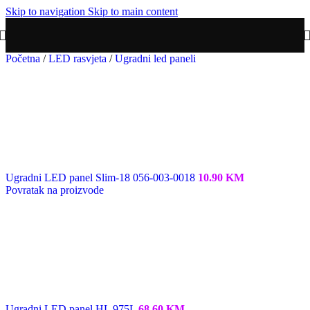
Skip to navigation
Skip to main content
Početna
/
LED rasvjeta
/
Ugradni led paneli
Ugradni LED panel Slim-18 056-003-0018
10.90
KM
Povratak na proizvode
Ugradni LED panel HL 975L
68.60
KM