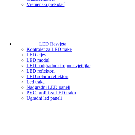
Vremenski prekidač
LED Rasvjeta
Kontroler za LED trake
LED cijevi
LED modul
LED nadgradne stropne svjetiljke
LED reflektori
LED solarni reflektori
Led traka
Nadgradni LED paneli
PVC profili za LED traku
Ugradni led paneli