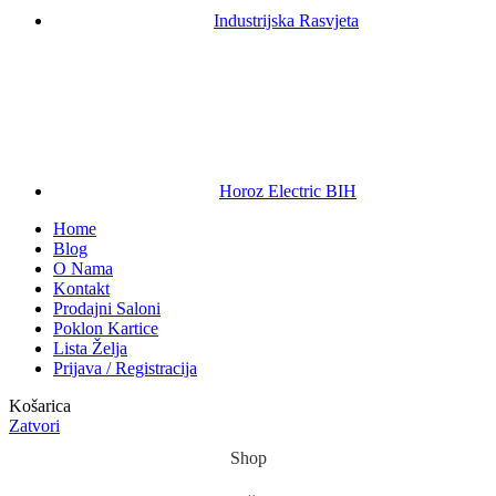
Industrijska Rasvjeta
Horoz Electric BIH
Home
Blog
O Nama
Kontakt
Prodajni Saloni
Poklon Kartice
Lista Želja
Prijava / Registracija
Košarica
Zatvori
Shop