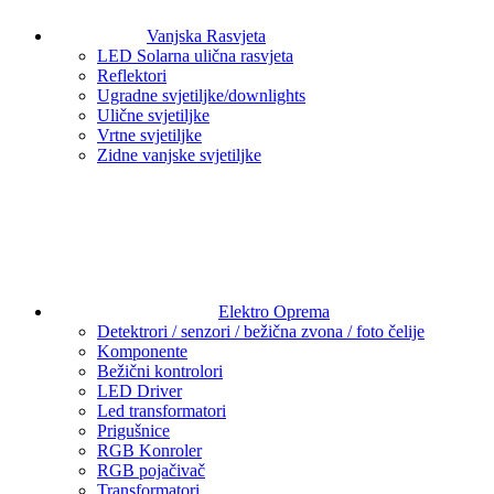
Vanjska Rasvjeta
LED Solarna ulična rasvjeta
Reflektori
Ugradne svjetiljke/downlights
Ulične svjetiljke
Vrtne svjetiljke
Zidne vanjske svjetiljke
Elektro Oprema
Detektrori / senzori / bežična zvona / foto čelije
Komponente
Bežični kontrolori
LED Driver
Led transformatori
Prigušnice
RGB Konroler
RGB pojačivač
Transformatori