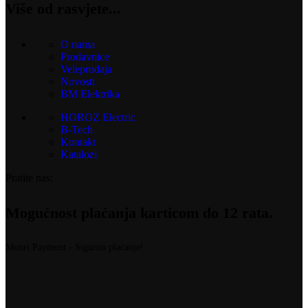
Više od rasvjete...
O nama
Prodavnice
Veleprodaja
Novosti
BM Elektrika
HOROZ Electric
B-Tech
Kontakt
Katalozi
Pratite nas:
Mogućnost plaćanja karticom do 12 rata.
Monri Payment - Sigurno plaćanje!