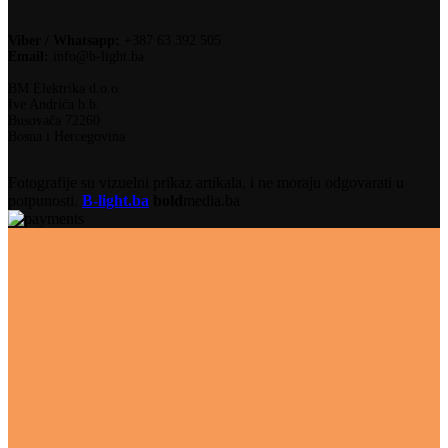
Viber / Whatsapp:
+387 63 392 505
Email:
info@b-light.ba
BM Elektrika d.o.o.
Ive Andrića b.b.
Busovača 72260
Bosna i Hercegovina
Fotografije su vizuelni prikaz artikala, i ne moraju odgovarati u
potpunosti.
B-light.ba
bold
media.ba