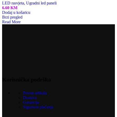
LED rasvjeta
,
Ugradni led paneli
6.60
KM
Dodaj u košaricu
Brzi pregled
Read More
Korisnička podrška
Povrat artikala
Dostava
Garancija
Sigurnost plaćanja