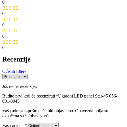
0
0
0
0
0
Recenzije
Očistiti filtere
Još nema recenzija.
Budite prvi koji će recenzirati “Ugradni LED panel Star-45 056-
001-0045”
Vaša adresa e-pošte neće biti objavljena.
Obavezna polja su
označena sa
* (obavezno)
Vaša ocjena
*