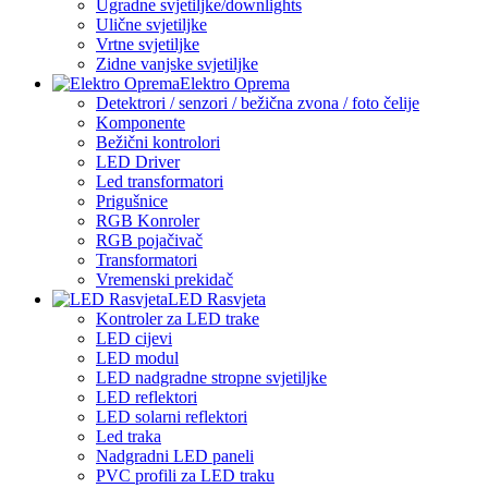
Ugradne svjetiljke/downlights
Ulične svjetiljke
Vrtne svjetiljke
Zidne vanjske svjetiljke
Elektro Oprema
Detektrori / senzori / bežična zvona / foto čelije
Komponente
Bežični kontrolori
LED Driver
Led transformatori
Prigušnice
RGB Konroler
RGB pojačivač
Transformatori
Vremenski prekidač
LED Rasvjeta
Kontroler za LED trake
LED cijevi
LED modul
LED nadgradne stropne svjetiljke
LED reflektori
LED solarni reflektori
Led traka
Nadgradni LED paneli
PVC profili za LED traku