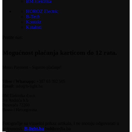
BM Elektrika
HOROZ Electric
B-Tech
Kontakt
Katalozi
Pratite nas:
Mogućnost plaćanja karticom do 12 rata.
Monri Payment - Sigurno plaćanje!
Viber / Whatsapp:
+387 63 392 505
Email:
info@b-light.ba
BM Elektrika d.o.o.
Ive Andrića b.b.
Busovača 72260
Bosna i Hercegovina
Fotografije su vizuelni prikaz artikala, i ne moraju odgovarati u
potpunosti.
B-light.ba
bold
media.ba